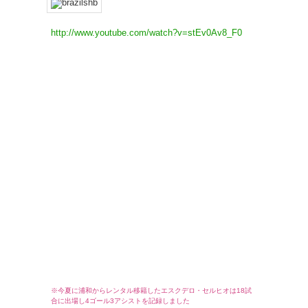
http://www.youtube.com/watch?v=stEv0Av8_F0
※今夏に浦和からレンタル移籍したエスクデロ・セルヒオは18試
合に出場し4ゴール3アシストを記録しました