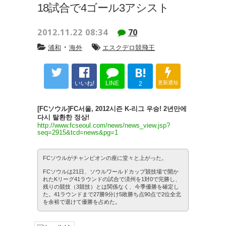
18試合で4ゴール3アシスト
2012.11.22 08:34
70
・
浦和
海外
エスクデロ競飛王
B!
いいね!
LINE
更新通知
2
[FCソウル]FC서울, 2012시즌 K-리그 우승! 2년만에
다시 탈환한 정상!
http://www.fcseoul.com/news/news_view.jsp?
seq=2915&tcd=news&pg=1
FCソウルがチャンピオンの座に堂々と上がった。
FCソウルは21日、ソウルワールドカップ競技場で開か
れたKリーグ41ラウンドの試合で済州を1対0で完勝し、
残りの競技（3競技）とは関係なく、今季優勝を確定し
た。41ラウンドまで27勝9分け5敗勝ち点90点で2位全北
を余裕で退けて優勝を占めた。