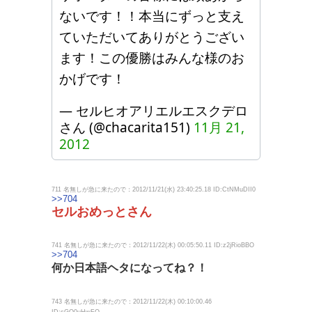
ないです！！本当にずっと支え
ていただいてありがとうござい
ます！この優勝はみんな様のお
かげです！
— セルヒオアリエルエスクデロ
さん (@chacarita151)
11月 21,
2012
711 名無しが急に来たので：2012/11/21(水) 23:40:25.18 ID:CtNMuDII0
>>704
セルおめっとさん
741 名無しが急に来たので：2012/11/22(木) 00:05:50.11 ID:z2jRioBBO
>>704
何か日本語ヘタになってね？！
743 名無しが急に来たので：2012/11/22(木) 00:10:00.46
ID:sGO0uHwFO