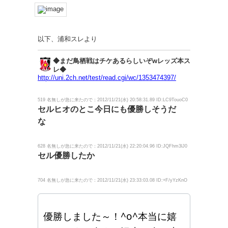
以下、浦和スレより
◆まだ鳥栖戦はチケあるらしいぞwレッズ本ス
レ◆
http://uni.2ch.net/test/read.cgi/wc/1353474397/
519 名無しが急に来たので：2012/11/21(水) 20:58:31.89 ID:LC9TouoC0
セルヒオのとこ今日にも優勝しそうだ
な
628 名無しが急に来たので：2012/11/21(水) 22:20:04.96 ID:JQFhm3lJ0
セル優勝したか
704 名無しが急に来たので：2012/11/21(水) 23:33:03.08 ID:+F/yYzKnO
優勝しました～！^o^本当に嬉