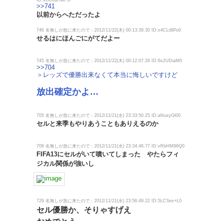
>>741
以前からへただったよ
746 名無しが急に来たので：2012/11/22(木) 00:13:39.30 ID:x4CLrBPo0
せるはにほんごにがてだよー
745 名無しが急に来たので：2012/11/22(木) 00:12:07.26 ID:6s2UDiaM0
>>704
＞レッズで優勝出来なくて本当に悔しいですけど
放出確定かよ…
705 名無しが急に来たので：2012/11/21(水) 23:33:50.25 ID:aNusyGl00
セルと来季もやりあうこともありえるのか
708 名無しが急に来たので：2012/11/21(水) 23:34:46.77 ID:vRbHM96Q0
FIFA13にセルがいて噴いてしまった やたらフィ
ジカル関係が強いし
729 名無しが急に来たので：2012/11/21(水) 23:56:49.22 ID:5LCSex+L0
セル優勝か、そりゃすげえ