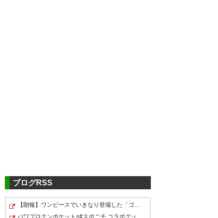
ブログRSS
【朗報】ワンピースでいきなり登場した「ゴムゴムの魔神…
パワプロクンポケット×#スポニチ コラボグッズ発売決定！