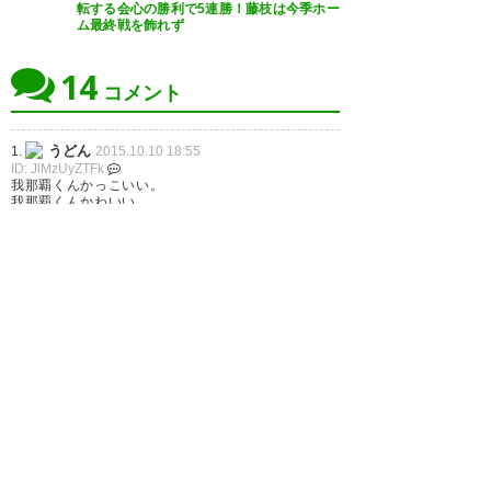
転する会心の勝利で5連勝！藤枝は今季ホー
ム最終戦を飾れず
14
コメント
うどん
1.
2015.10.10 18:55
ID: JlMzUyZTFk
我那覇くんかっこいい。
我那覇くんかわいい。
名無しさん
2.
2015.10.10 19:06
ID: JlOWQwNTE0
オチwww
讃岐
3.
2015.10.10 19:08
ID: FlM2VhNzYw
>6
>9
残り６試合中 C大阪、岡山、大宮、千葉 とあた
るのか～。厳しい日程だな。
名無しさん
4.
2015.10.10 19:09
ID: NmNmNhNjQ4
tweet検索してた時にオチのを見かけて「あ、これは
管理人に拾われるな」と思っていたら案の定w