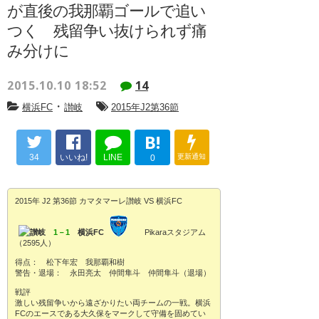
が直後の我那覇ゴールで追い
つく 残留争い抜けられず痛
み分けに
2015.10.10 18:52
14
・
横浜FC
讃岐
2015年J2第36節
B!
34
いいね!
LINE
更新通知
0
2015年 J2 第36節 カマタマーレ讃岐 VS 横浜FC
讃岐
1－1
横浜FC
Pikaraスタジアム
（2595人）
得点： 松下年宏 我那覇和樹
警告・退場： 永田亮太 仲間隼斗 仲間隼斗（退場）
戦評
激しい残留争いから遠ざかりたい両チームの一戦。横浜
FCのエースである大久保をマークして守備を固めてい