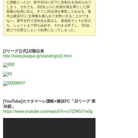
た讃岐だったが、前半32分に松下に先制点を決められて
しまう。それでも、5試合ぶりに先発出場を果たした我
那覇が起用に応え、すぐに同点弾を奪取してみせる。後
半は横浜FCに主導権を握られて攻勢に出ることができ
ない。選手交代で活性化を図るも、連係面でミスが目立
ち、シュートまで持ち込めず。そのまま終了し、7試合
続けて白星なしという結果になってしまった。
[Jリーグ公式]J2順位表
http://www.jleague.jp/standings/j2.html
[YouTube]カマタマーレ讃岐×横浜FC「J2リーグ 第
36節」
https://www.youtube.com/watch?v=cr7ZWGrYw3g