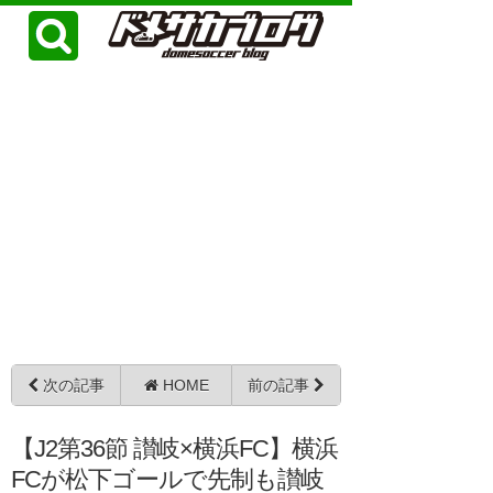
次の記事
HOME
前の記事
【J2第36節 讃岐×横浜FC】横浜
FCが松下ゴールで先制も讃岐