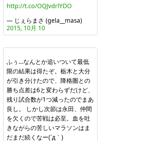
http://t.co/OQJvdrlYDO
— じぇらまさ (gela__masa)
2015, 10月 10
ふぅ…なんとか追いついて最低
限の結果は得たぞ。栃木と大分
が引き分けたので、降格圏との
勝ち点差は6と変わらずだけど、
残り試合数が1つ減ったのでまあ
良し。 しかし次節は永田、仲間
を欠くので苦戦は必至。血を吐
きながらの苦しいマラソンはま
だまだ続くなー(´д｀)