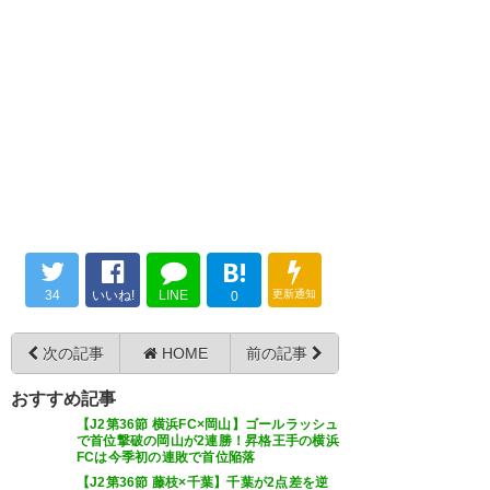
B!
34
いいね!
LINE
更新通知
0
次の記事
HOME
前の記事
おすすめ記事
【J2第36節 横浜FC×岡山】ゴールラッシュ
で首位撃破の岡山が2連勝！昇格王手の横浜
FCは今季初の連敗で首位陥落
【J2第36節 藤枝×千葉】千葉が2点差を逆