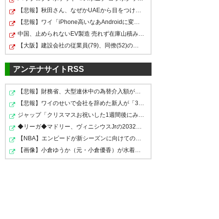
【悲報】秋田さん、なぜかUAEから目をつけられ2,000,000,…
【悲報】ワイ「iPhone高いなあAndroidに変えるか・・・お…
中国、止められないEV製造 売れず在庫山積み「売れたこと…
【大阪】建設会社の従業員(79)、同僚(52)の言葉遣いが悪…
アンテナサイトRSS
【悲報】財務省、大型連休中の為替介入額がとんでもない…
【悲報】ワイのせいで会社を辞めた新人が「3人」もいたこ…
ジャップ「クリスマスお祝いした1週間後にみんなで神社行…
◆リーガ◆マドリー、ヴィニシウスJrの2032年までの契約延…
【NBA】エンビードが新シーズンに向けての好調ぶりを披露…
【画像】小倉ゆうか（元・小倉優香）が水着グラビア復帰…