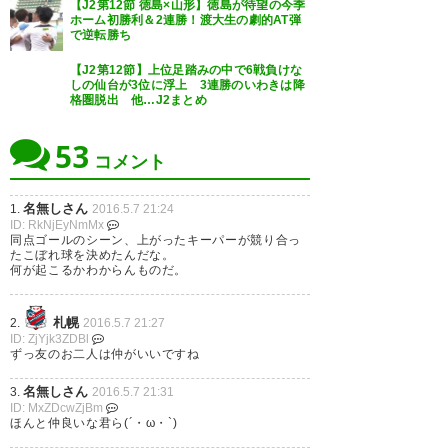
【J2第12節 徳島×山形】徳島が待望の今季
ホーム初勝利＆2連勝！渡大生の劇的AT弾
で逆転勝ち
【J2第12節】上位足踏みの中で6戦負けな
しの仙台が3位に浮上 3連勝のいわきは降
格圏脱出 他…J2まとめ
53
コメント
名無しさん
1.
2016.5.7 21:24
ID: RkNjEyNmMx
同点ゴールのシーン、上がったキーパーが競り合っ
たこぼれ球を決めたんだな。
何が起こるかわからんものだ。
札幌
2.
2016.5.7 21:27
ID: ZjYjk3ZDBl
ずっ友のお二人は仲がいいですね
名無しさん
3.
2016.5.7 21:31
ID: MxZDcwZjBm
ほんと仲良いな君ら(´・ω・`)