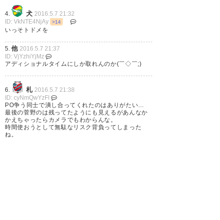
犬
4.
2016.5.7 21:32
ID: VkNTE4NjAy
>14
いっそトドメを
他
5.
2016.5.7 21:37
ID: VjYzhiYjMz
アディショナルタイムにしか取れんのか(￣◇￣;)
札
6.
2016.5.7 21:38
ID: cyNmQwYzFl
PO争う同士で潰し合ってくれたのはありがたい…
最後の菅野のは残ってたようにも見えるがあんなか
かえちゃったらカメラでもわからんな。
時間使おうとして無駄なリスク背負ってしまった
ね。
麿
7.
2016.5.7 21:43
ID: U3ZDUyZjYw
ズッ友だよ(白目
柏
8.
2016.5.7 21:46
ID: U5ZGZlYWIx
守りの要だった２人が敵味方に分かれている微妙な