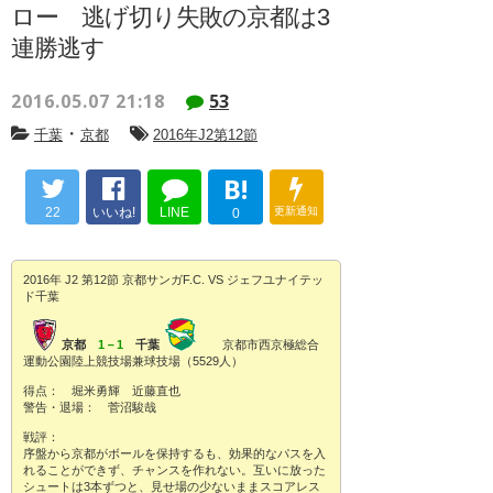
ロー 逃げ切り失敗の京都は3
連勝逃す
2016.05.07 21:18
53
・
千葉
京都
2016年J2第12節
B!
22
いいね!
LINE
更新通知
0
2016年 J2 第12節 京都サンガF.C. VS ジェフユナイテッ
ド千葉
京都
1－1
千葉
京都市西京極総合
運動公園陸上競技場兼球技場（5529人）
得点： 堀米勇輝 近藤直也
警告・退場： 菅沼駿哉
戦評：
序盤から京都がボールを保持するも、効果的なパスを入
れることができず、チャンスを作れない。互いに放った
シュートは3本ずつと、見せ場の少ないままスコアレス