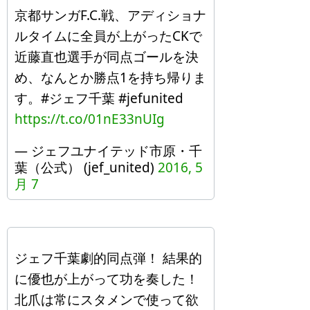
京都サンガF.C.戦、アディショナ
ルタイムに全員が上がったCKで
近藤直也選手が同点ゴールを決
め、なんとか勝点1を持ち帰りま
す。#ジェフ千葉 #jefunited
https://t.co/01nE33nUIg
— ジェフユナイテッド市原・千
葉（公式） (jef_united)
2016, 5
月 7
ジェフ千葉劇的同点弾！ 結果的
に優也が上がって功を奏した！
北爪は常にスタメンで使って欲