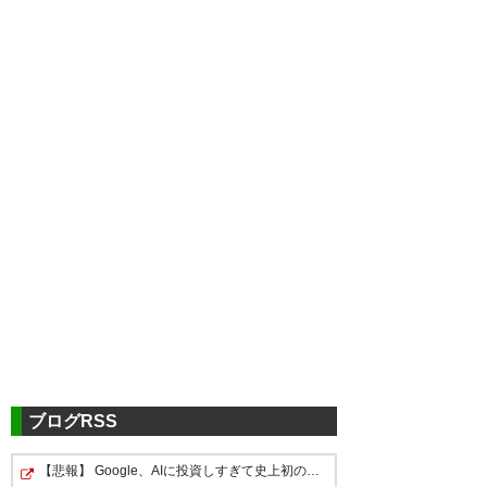
ブログRSS
【悲報】 Google、AIに投資しすぎて史上初のマイナスキャ…