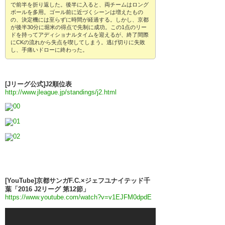
で前半を折り返した。後半に入ると、両チームはロング
ボールを多用。ゴール前に近づくシーンは増えたもの
の、決定機には至らずに時間が経過する。しかし、京都
が後半30分に堀米の得点で先制に成功。この1点のリー
ドを持ってアディショナルタイムを迎えるが、終了間際
にCKの流れから失点を喫してしまう。逃げ切りに失敗
し、手痛いドローに終わった。
[Jリーグ公式]J2順位表
http://www.jleague.jp/standings/j2.html
[YouTube]京都サンガF.C.×ジェフユナイテッド千
葉「2016 J2リーグ 第12節」
https://www.youtube.com/watch?v=v1EJFM0dpdE