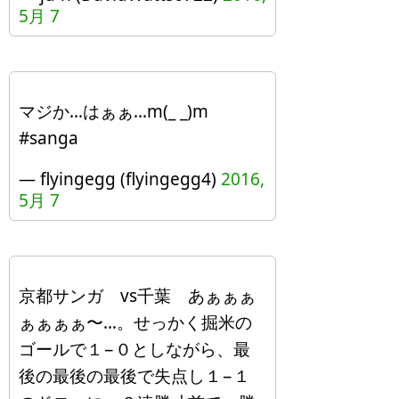
5月 7
マジか…はぁぁ…m(_ _)m
#sanga
— flyingegg (flyingegg4)
2016,
5月 7
京都サンガ vs千葉 あぁぁぁ
ぁぁぁぁ〜…。せっかく掘米の
ゴールで１−０としながら、最
後の最後の最後で失点し１−１