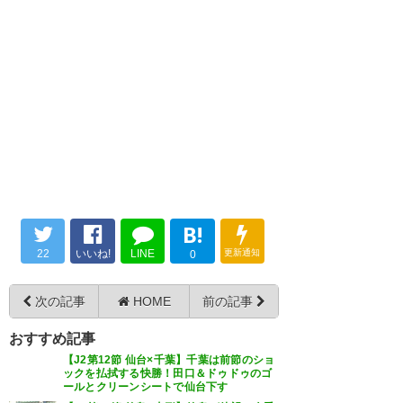
B!
22
いいね!
LINE
更新通知
0
次の記事
HOME
前の記事
おすすめ記事
【J2第12節 仙台×千葉】千葉は前節のショ
ックを払拭する快勝！田口＆ドゥドゥのゴ
ールとクリーンシートで仙台下す