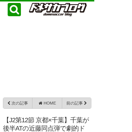
次の記事
HOME
前の記事
【J2第12節 京都×千葉】千葉が
後半ATの近藤同点弾で劇的ド