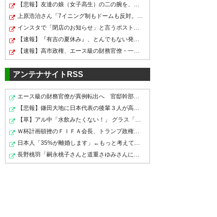
【悲報】友達の娘（女子高生）の二の腕を、夫がパクパク…
上原浩治さん「7イニング制もドームも反対。球児の生の声…
インスタで「閉店のお知らせ」と言うポストが流れてくる…
【速報】『有吉の夏休み』、とんでもない発表をしてしま…
【速報】高市政権、エース級の財務官僚・一松旬氏を左遷…
アンテナサイトRSS
エース級の財務官僚が異例転出へ 官邸幹部「協力的でな…
【悲報】鎌田大地に日本代表の後輩３人が高級ブランドプ…
【草】アル中「水飲みたくない！」 グラス「はい転倒」
Ｗ杯計画頓挫のＦＩＦＡ会長、トランプ政権に支援要請＝…
日本人「35%が離婚します」←もっと考えて結婚しろよ
長野桃羽「嗣永桃子さんと道重さゆみさんに憧れているの…