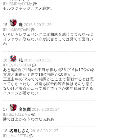
ID: ZjMDAyOTMy
ろうけど、副審も高山主審見ち
セルフジャッジ。ダメ絶対。
ゃったんだろね。誰も見てなき
ゃファールにならない。
鹿
15.
2016.8.20 21:23
ID: lhMGFjZmRi
#antlers
いろいろレフェリングに違和感を感じつつもやっぱ
りファウル取らない方が試合としては見てて面白い
わ
— なまけぱぱ (namakepapa)
2016, 8月 20
札
16.
2016.8.20 21:23
ID: QyM2I0OTA0
あと8試合で15位の甲府が勝ち点26で16位17位の名
古屋と湘南が７差で18位福岡が10差か…
正直去年のJ2みてて福岡がここまで苦戦するとは思
ってなかったし、湘南も試合内容自体はそんな悪く
勝ったから良かったけど、内容
ないけど失点が…って感じでうちが来年残留できる
イメージが湧かない
が悪すぎる。ファブリシオはも
っと頑張ってくれ。#antlers
名無鹿
17.
2016.8.20 21:24
ID: BjZTU2ZjMw
勝てばよかろうなのだぁああ
— Yoshiki (antleryoshi)
2016, 8
月 20
名無しさん
18.
2016.8.20 21:27
ID: ljMzc2ZTE4