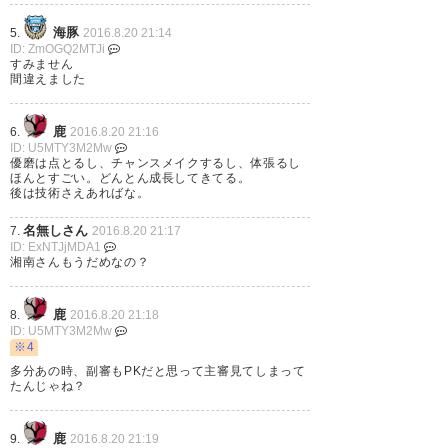
海豚
5.
2016.8.20 21:14
ID: ZmOGQ2MTJi
すみません
間違えました
最後はムウ兄さん、ニコニコし
てたよ！ 安心してくださいー‼︎
鹿
6.
2016.8.20 21:16
#antlers
ID: U5MTY3M2Mw
優磨は点とるし、チャンスメイクするし、体張るし
https://t.co/y7gRV8QLXi
ほんとすごい。どんとん成長してきてる。
後は技術さえあればな。
— とのちず (tonochizu)
2016, 8
名無しさん
7.
2016.8.20 21:17
月 20
ID: ExNTJjMDA1
湘南さんもうだめなの？
関連記事：
鹿
8.
2016.8.20 21:18
鹿島アントラーズ金崎夢生が途中交代に不満爆発？石井
ID: U5MTY3M2Mw
監督に詰め寄りスタッフに制止される
※4
https://blog.domesoccer.jp/archives/60057586.html
多分あの時、副審もPKだと思って主審見てしまって
たんじゃね？
鹿
9.
2016.8.20 21:19