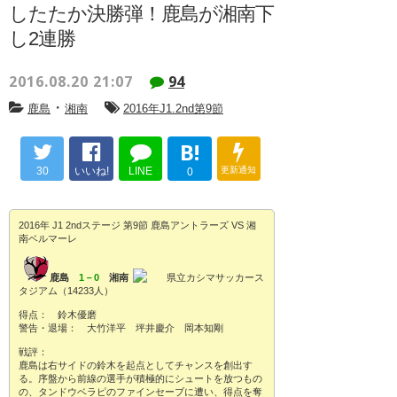
したたか決勝弾！鹿島が湘南下
し2連勝
2016.08.20 21:07
94
・
鹿島
湘南
2016年J1.2nd第9節
B!
30
いいね!
LINE
更新通知
0
2016年 J1 2ndステージ 第9節 鹿島アントラーズ VS 湘
南ベルマーレ
鹿島
1－0
湘南
県立カシマサッカース
タジアム（14233人）
得点： 鈴木優磨
警告・退場： 大竹洋平 坪井慶介 岡本知剛
戦評：
鹿島は右サイドの鈴木を起点としてチャンスを創出す
る。序盤から前線の選手が積極的にシュートを放つもの
の、タンドウベラピのファインセーブに遭い、得点を奪