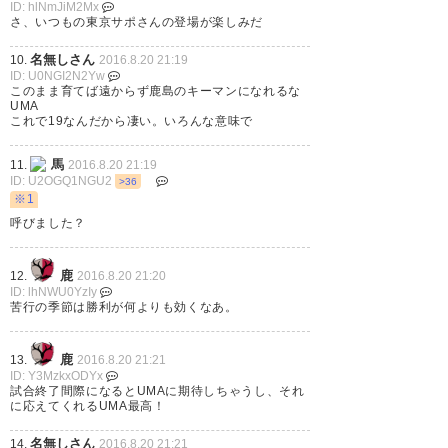
ID: hlNmJiM2Mx
ヒーローインタビュー！
さ、いつもの東京サポさんの登場が楽しみだ
#antlers
名無しさん
10.
2016.8.20 21:19
https://t.co/gbAiDw6aKA
ID: U0NGI2N2Yw
このまま育てば遠からず鹿島のキーマンになれるな
UMA
— 3u7pax2 (pokax2_sun)
これで19なんだから凄い。いろんな意味で
2016, 8月 20
馬
11.
2016.8.20 21:19
ID: U2OGQ1NGU2
>36
※1
呼びました？
銚子出身者として鈴木ゆうまの
鹿
12.
2016.8.20 21:20
活躍はうれしい #antlers
ID: lhNWU0YzIy
苦行の季節は勝利が何よりも効くなあ。
— hiro (shionz03)
2016, 8月 20
鹿
13.
2016.8.20 21:21
ID: Y3MzkxODYx
試合終了間際になるとUMAに期待しちゃうし、それ
に応えてくれるUMA最高！
優磨のゴールシーン、ハンドだ
名無しさん
14.
2016.8.20 21:21