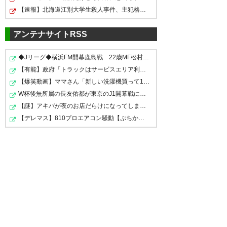
ており、CSで川崎や浦和に勝て
【速報】北海道江別大学生殺人事件、主犯格の川口被告(19…
すぎる(*_*)
るのか大きな疑問。ファブリシ
オが戦力になっておらず、カイ
アンテナサイトRSS
— サトウコ うすけ
オ退団分だけポッカリ戦力が抜
(mameguzirou)
2016, 8月 20
◆Jリーグ◆横浜FM開幕鹿島戦 22歳MF松村、16歳MF三井寺ら…
けている。 #antlers
【有能】政府「トラックはサービスエリア利用有料化すれ…
【爆笑動画】ママさん「新しい洗濯機買って1発目に回した…
— 鹿島10 (kashimasup)
2016,
W杯後無所属の長友佑都が東京のJ1開幕戦に来場「みなさま…
8月 20
優磨が本格的にミスター試合終
【謎】アキバが夜のお店だらけになってしまった理由、誰…
盤になってる。すばらしい。
【デレマス】810プロエアコン騒動【ぷちかれシリーズ】
#antlers
アントラーズが連勝！次の試合
— こう (12antlers_ki)
2016, 8月
が俺が応援に行くので絶対に勝
20
つ！
— KOBApink (ApinkKob)
2016,
8月 20
まぁそう簡単に勝てないと思っ