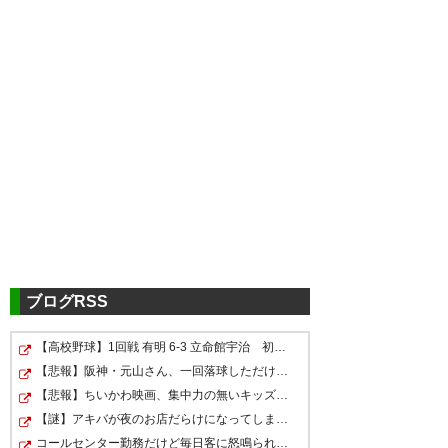
ツイッターの反応
アントラーズ勝った！
— LOVE@EARTH
(sekaowa4062)
2016, 8月 20
ブログRSS
【高校野球】1回戦 有明 6-3 立命館宇治 初出場の有明が…
内容はともかく連勝！何よりも
【悲報】阪神・元山さん、一回落球しただけで週刊誌に“お…
アントラーズ勝ったけどなんか
まずは結果が大事。 一方、降格
【悲報】ちいかわ映画、集中力の無いキッズが観ると「こ…
スッキリしないなぁ…こんなん
圏の福岡、湘南相手に大苦戦し
【謎】アキバが夜のお店だらけになってしまった理由、誰…
でチャンピオンシップとか不安
コールセンター勤務だけど毎日客に怒鳴られもう限界