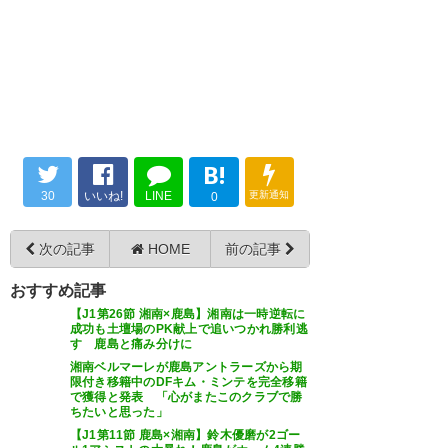
てたし、1-0でも勝てりゃいいで
すよ #antlers
勝ったぞ！ #antlers
— →魔術師dash!!←
https://t.co/2aYAtpfw4a
(majutsushi_dash)
2016, 8月
20
— ちゃんさこんぶ
B!
(sakoko0511)
2016, 8月 20
30
いいね!
LINE
更新通知
0
次の記事
HOME
前の記事
久々のウノゼロ勝利！ #antlers
おすすめ記事
ゆーま、倒れたときにがっつり
— クク＠鹿島とともに磐田戦行
【J1第26節 湘南×鹿島】湘南は一時逆転に
きたい (lily_AzAz)
2016, 8月 20
ボール抱え込んでたんだが
成功も土壇場のPK献上で追いつかれ勝利逃
す 鹿島と痛み分けに
#antlers
湘南ベルマーレが鹿島アントラーズから期
限付き移籍中のDFキム・ミンテを完全移籍
で獲得と発表 「心がまたこのクラブで勝
— たむ (tamtam_twtr)
2016, 8
ちたいと思った」
月 20
勝った…けど勝った気がしない
【J1第11節 鹿島×湘南】鈴木優磨が2ゴー