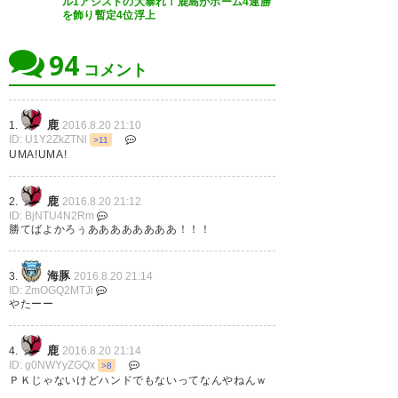
ル1アシストの大暴れ！鹿島がホーム4連勝
(´-ω-｀) #antlers #カシマ
を飾り暫定4位浮上
RISO70 #カシマ820
94
コメント
— ikumu33@ant
(ikumam2813)
2016, 8月 20
鹿
1.
2016.8.20 21:10
ID: U1Y2ZkZTNl
>11
UMA!UMA!
勝てばよかろうなのだーーッ！
鹿
2.
2016.8.20 21:12
ID: BjNTU4N2Rm
………(￣▽￣;)だ！ #antlers
勝てばよかろぅああああああああ！！！
あそこで審判を見てしまうのも
— いのっち (INO_Maverick)
わかるけど、笛が鳴るまでプレ
海豚
3.
2016.8.20 21:14
2016, 8月 20
ID: ZmOGQ2MTJi
ーを止めないのは基本中の基本
やたーー
#antlers
鹿
4.
2016.8.20 21:14
— jaco (Atler1607)
2016, 8月
ID: g0NWYyZGQx
>8
20
ＰＫじゃないけどハンドでもないってなんやねんｗ