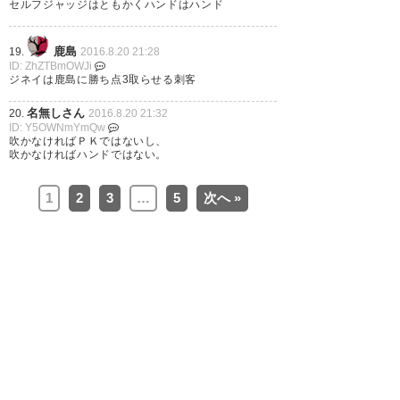
セルフジャッジはともかくハンドはハンド
鹿島
19.
2016.8.20 21:28
ウノゼロぉ！背後からオブラデ
ID: ZhZTBmOWJi
ジネイは鹿島に勝ち点3取らせる刺客
イ！！#antlers
名無しさん
20.
2016.8.20 21:32
https://t.co/UlMRWft112
ID: Y5OWNmYmQw
吹かなければＰＫではないし、
吹かなければハンドではない。
— さこちん (sako696)
2016, 8
月 20
1
2
3
…
5
次へ »
アントラーズの勝利、最高だ。
ムーちゃんの怒り、大丈夫か
な？
— 飯能ワンダラー (hhmm8911)
2016, 8月 20