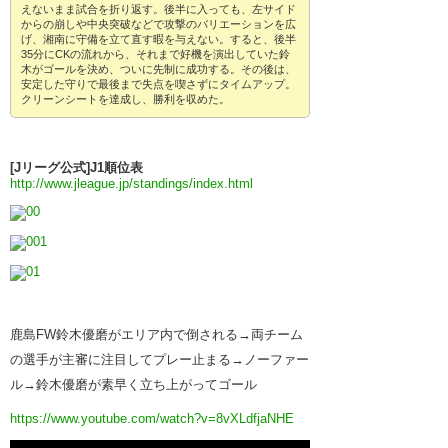
えないまま試合を折り返す。後半に入っても、左サイド
からの崩しや中央突破などで攻撃のバリエーションを広
げ、湘南に守備を立て直す暇を与えない。すると、後半
35分にCKの流れから、それまで好機を演出していた鈴
木がゴールを決め、ついに先制に成功する。その後は、
安定した守りで最後まで失点を喫さずにタイムアップ。
クリーンシートを達成し、勝利を収めた。
[Jリーグ公式]J1順位表
http://www.jleague.jp/standings/index.html
鹿島FW鈴木優磨がエリア内で倒される→両チーム
の選手が主審に注目してプレー止まる→ノーファー
ル→鈴木優磨が素早く立ち上がってゴール
https://www.youtube.com/watch?v=8vXLdfjaNHE