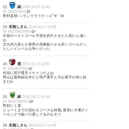
縞
12.
2016.10.17 12:40
ID: ZiMjZhNzI2
野村直輝～♪ランララララ～♪("´∀｀)b
名無しさん
13.
2016.10.17 13:09
ID: MzZGM2ZWNl
今節のベストゴール予想全的中させた人居たら凄い
わ
北九州の原とか群馬の高橋駿とかも良いゴールだっ
たしハイレベルな争いだった
鹿
14.
2016.10.17 13:52
ID: BlNzBjY2Q3
何気に関戸選手イケメンだよね
岡山は鹿島組以外だと関戸選手と片山選手が特に好
きだわ
緑
15.
2016.10.17 14:26
ID: dhNTJjMGEz
野村に１票
シュートまでの流れもコースも綺麗｡最初に８番がノ
ールックで縦パス通してるのもオツ
名無しさん
16.
2016.10.17 14:39