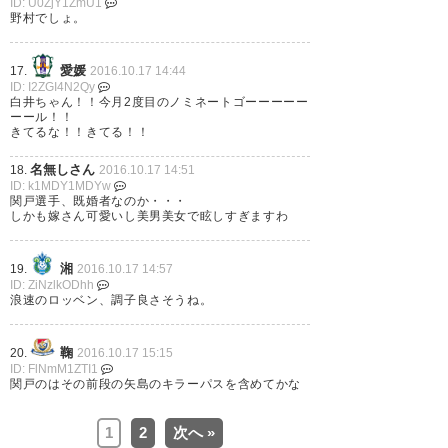
ID: U0ZjY1ZmU1
野村でしょ。
愛媛
17.
2016.10.17 14:44
ID: I2ZGI4N2Qy
白井ちゃん！！今月2度目のノミネートゴーーーーー
ーール！！
きてるな！！きてる！！
名無しさん
18.
2016.10.17 14:51
ID: k1MDY1MDYw
関戸選手、既婚者なのか・・・
しかも嫁さん可愛いし美男美女で眩しすぎますわ
湘
19.
2016.10.17 14:57
ID: ZiNzlkODhh
浪速のロッベン、調子良さそうね。
鞠
20.
2016.10.17 15:15
ID: FlNmM1ZTI1
関戸のはその前段の矢島のキラーパスを含めてかな
1
2
次へ »