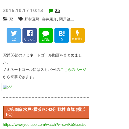
2016.10.17 10:13
25
,
,
J2
野村直輝
白井康介
関戸健二
B!
12
いいね!
LINE
更新通知
0
J2第36節のノミネートゴール動画をまとめまし
た。
ノミネートゴールにはスカパー!の
こちらのページ
から投票できます。
J2第36節 水戸×横浜FC 42分 野村 直輝 (横浜
FC)
https://www.youtube.com/watch?v=dzvKbGuesEc