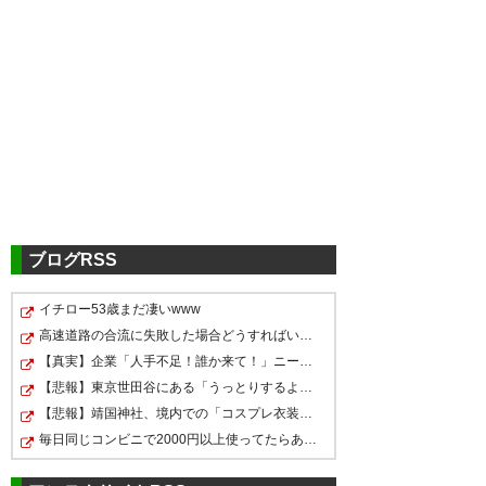
ブログRSS
イチロー53歳まだ凄いwww
高速道路の合流に失敗した場合どうすればいいの？
【真実】企業「人手不足！誰か来て！」ニートワイ「った…
【悲報】東京世田谷にある「うっとりするような高級低層…
【悲報】靖国神社、境内での「コスプレ衣装」「軍装」を…
毎日同じコンビニで2000円以上使ってたらあだ名つけられ…