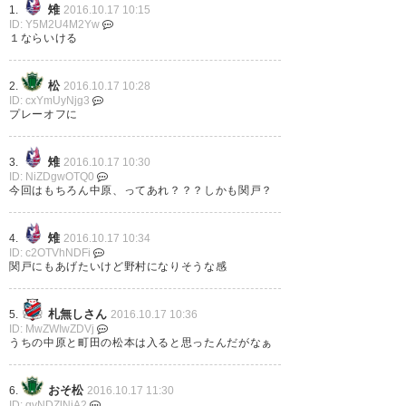
雉
1.
2016.10.17 10:15
ID: Y5M2U4M2Yw
１ならいける
松
2.
2016.10.17 10:28
ID: cxYmUyNjg3
プレーオフに
雉
3.
2016.10.17 10:30
ID: NiZDgwOTQ0
今回はもちろん中原、ってあれ？？？しかも関戸？
雉
4.
2016.10.17 10:34
ID: c2OTVhNDFi
関戸にもあげたいけど野村になりそうな感
札無しさん
5.
2016.10.17 10:36
ID: MwZWIwZDVj
うちの中原と町田の松本は入ると思ったんだがなぁ
おそ松
6.
2016.10.17 11:30
ID: gyNDZlNjA2