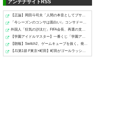
アンテナサイトRSS
【正論】岡田斗司夫「人間の本音としてブサイクを見たら…
「今シーズンのコンサは面白い❕」コンサドーレ札幌 J2も…
外国人「狂気の沙汰だ」FIFA会長、再選の支持見返りにモ…
【学園アイドルマスター】一番くじ「学園アイドルマスタ…
【朗報】Switch2、ゲームキューブを抜く。発売約1年で236…
【J1第1節 F東京×町田】町田がゴールラッシュで勝利しJ1…