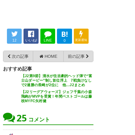
B!
12
いいね!
LINE
更新通知
0
次の記事
HOME
前の記事
おすすめ記事
【J2第9節】清水が住吉劇的ヘッド弾で“富
士山ダービー”制し首位浮上 7戦負けなし
で2連勝の長崎が2位に 他…J2まとめ
【J2リーグアウォーズ】ジェフ千葉の小森
飛絢がMVPを受賞！年間ベストゴールは藤
枝MYFC矢村健
25
コメント