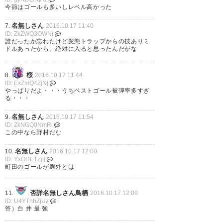
今節はゴールも多いしレベル高かった
名無しさん
7.
2016.10.17 11:40
ID: ZkZWQ3OWNi
誰だったか忘れたけど変態トラップからの技ありミ
ドルあったから、絶対に入ると思ったんだがな
桜
8.
2016.10.17 11:44
ID: ExZmQ4ZjNj
やっぱりだよ・・・うちベストゴール被弾率多すぎ
る・・・
名無しさん
9.
2016.10.17 11:54
ID: ZkNGQ0NmRi
この中なら野村だな
名無しさん
10.
2016.10.17 12:00
ID: YxODE1Zjlj
町田のゴールが選外とは
否詳名無しさん鳥栖
11.
2016.10.17 12:09
ID: U4YThhZjUz
答）白 井 最 強