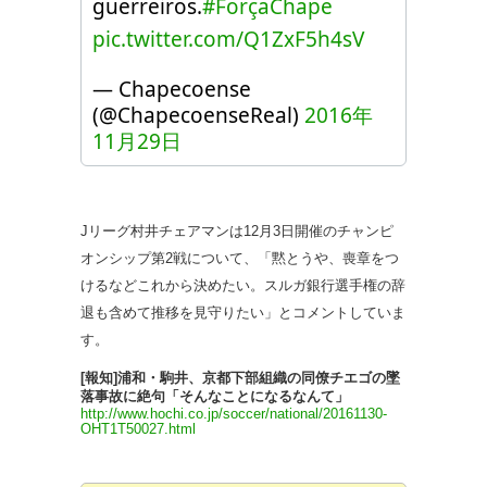
guerreiros.
#ForçaChape
pic.twitter.com/Q1ZxF5h4sV
— Chapecoense
(@ChapecoenseReal)
2016年
11月29日
Jリーグ村井チェアマンは12月3日開催のチャンピ
オンシップ第2戦について、「黙とうや、喪章をつ
けるなどこれから決めたい。スルガ銀行選手権の辞
退も含めて推移を見守りたい」とコメントしていま
す。
[報知]浦和・駒井、京都下部組織の同僚チエゴの墜
落事故に絶句「そんなことになるなんて」
http://www.hochi.co.jp/soccer/national/20161130-
OHT1T50027.html