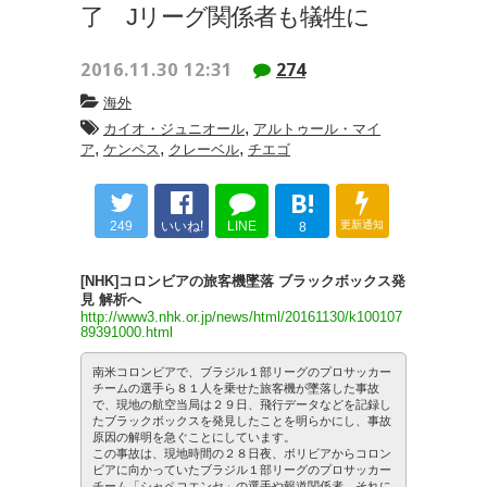
了 Jリーグ関係者も犠牲に
2016.11.30 12:31
274
海外
,
カイオ・ジュニオール
アルトゥール・マイ
,
,
,
ア
ケンペス
クレーベル
チエゴ
B!
249
いいね!
LINE
更新通知
8
[NHK]コロンビアの旅客機墜落 ブラックボックス発
見 解析へ
http://www3.nhk.or.jp/news/html/20161130/k100107
89391000.html
南米コロンビアで、ブラジル１部リーグのプロサッカー
チームの選手ら８１人を乗せた旅客機が墜落した事故
で、現地の航空当局は２９日、飛行データなどを記録し
たブラックボックスを発見したことを明らかにし、事故
原因の解明を急ぐことにしています。
この事故は、現地時間の２８日夜、ボリビアからコロン
ビアに向かっていたブラジル１部リーグのプロサッカー
チーム「シャペコエンセ」の選手や報道関係者、それに