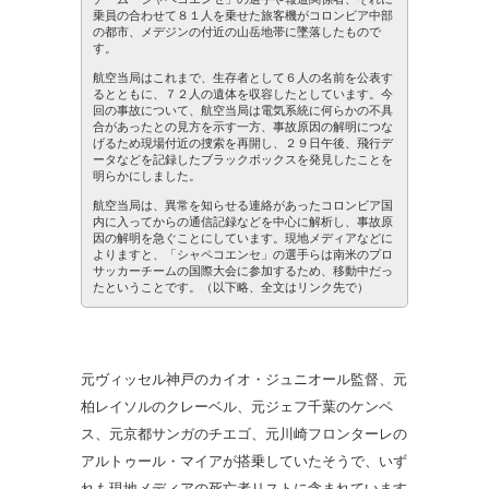
乗員の合わせて８１人を乗せた旅客機がコロンビア中部
の都市、メデジンの付近の山岳地帯に墜落したもので
す。
航空当局はこれまで、生存者として６人の名前を公表す
るとともに、７２人の遺体を収容したとしています。今
回の事故について、航空当局は電気系統に何らかの不具
合があったとの見方を示す一方、事故原因の解明につな
げるため現場付近の捜索を再開し、２９日午後、飛行デ
ータなどを記録したブラックボックスを発見したことを
明らかにしました。
航空当局は、異常を知らせる連絡があったコロンビア国
内に入ってからの通信記録などを中心に解析し、事故原
因の解明を急ぐことにしています。現地メディアなどに
よりますと、「シャペコエンセ」の選手らは南米のプロ
サッカーチームの国際大会に参加するため、移動中だっ
たということです。（以下略、全文はリンク先で）
元ヴィッセル神戸のカイオ・ジュニオール監督、元
柏レイソルのクレーベル、元ジェフ千葉のケンペ
ス、元京都サンガのチエゴ、元川崎フロンターレの
アルトゥール・マイアが搭乗していたそうで、いず
れも現地メディアの死亡者リストに含まれています