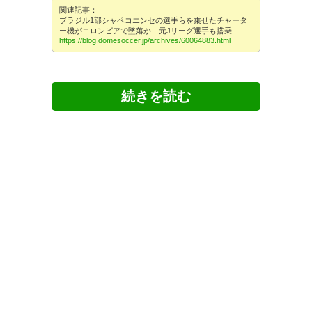
関連記事：
ブラジル1部シャペコエンセの選手らを乗せたチャータ
ー機がコロンビアで墜落か 元Jリーグ選手も搭乗
https://blog.domesoccer.jp/archives/60064883.html
ツイッターの反応
もうカイオジュニオール氏が亡
くなったと認めざるを得ない。
まだ51歳、監督として経験を積
Chapecoense fans offering
みこれからが一番いい時だった
prayers your the players who
はずなのに。彼の率いるチーム
lost their lives. May their souls
とヴィッセルがクラブW杯で闘
Rest in Peace 💔😭😢