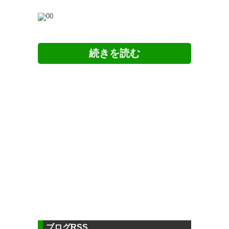
ツイッターの反応
福岡の新外国人の表記がポッピ
になってしまった。報道時のポ
ップなら、ダイの大冒険のセリ
ウィリアン ポッピ 選手 釜山ア
フ使って遊べるなぁとか考えて
イパークより完全移籍加入のお
いたのだけど
知らせ
https://t.co/xnUOZsvOio
まだ
— Soccer D.B.管理人
新加入いたのか！
(soccerdb_2014)
2017, 1月 17
ブログRSS