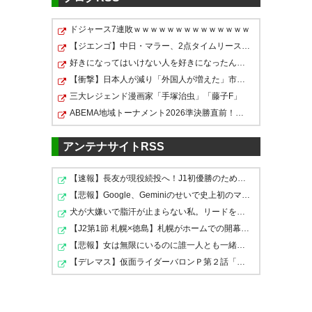
— くらげ (kuragenom23)
ドジャース7連敗ｗｗｗｗｗｗｗｗｗｗｗｗｗｗ
2017, 1月 17
【ジエンゴ】中日・マラー、2点タイムリースリーベース！…
ポッピさんきてた
好きになってはいけない人を好きになったんだが
【衝撃】日本人が減り「外国人が増えた」市区町村ランキ…
— よりつう (You2_423)
2017, 1
三大レジェンド漫画家「手塚治虫」「藤子F」
アビスパ、噂の外国人選手ポッ
月 17
ABEMA地域トーナメント2026準決勝直前！渡辺九段のガチ優…
ピ獲得来たー！ 今日の練習から
アンテナサイトRSS
合流するから、こんな早い時間
にお知らせが来たのね。
【速報】長友が現役続投へ！J1初優勝のためFC東京と再契約
ポップじゃなくてポッピで登録
【悲報】Google、Geminiのせいで史上初のマイナスキャッ…
— 夢月葵＠2017シーズンもよろ
するのね
犬が大嫌いで脂汗が止まらない私。リードをつけ放置され…
しくです！ (aoi_yumetsuki)
https://t.co/X0k99DkdGu
【J2第1節 札幌×徳島】札幌がホームでの開幕戦を制し5年…
2017, 1月 17
【悲報】女は無限にいるのに誰一人とも一緒になれない理…
— 焔心太郎 (heatsoul35)
2017,
【デレマス】仮面ライダーバロンＰ第２話「蒼翼の乙女」
1月 17
ポッピ。ワクワク。