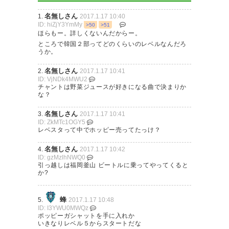
名無しさん
1.
2017.1.17 10:40
ポッピってかわいい
ID: hiZjY3YmMy
>50
>51
ほらもー。詳しくないんだからー。
ところで韓国２部ってどのくらいのレベルなんだろ
— はむたろう (chibiham)
2017,
うか。
1月 17
名無しさん
2.
2017.1.17 10:41
ID: VjNDk4MWU2
チャントは野菜ジュースが好きになる曲で決まりか
な？
ポッピ
https://t.co/uHZqA5CrBI
名無しさん
3.
2017.1.17 10:41
ID: ZkMTc1OGY5
レベスタって中でホッピー売ってたっけ？
— YOU (avispayou)
2017, 1月
17
名無しさん
4.
2017.1.17 10:42
ID: gzMzlhNWQ0
引っ越しは福岡釜山 ビートルに乗ってやってくると
か?
蜂
5.
2017.1.17 10:48
ポッピが来日早々ニコ動でぽっ
ID: I3YWU0MWQz
ポッピーガシャットを手に入れか
ぴっぱー動画投稿ですね
いきなりレベル５からスタートだな