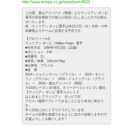
http://www.avispa.co.jp/news/post-8623
この度、釜山アイパーク（韓国）よりウィリアン ポッピ
選手の完全移籍での加入が決定いたしましたのでお知ら
せいたします。
尚、ウィリアン ポッピ選手は本日17日（火）9:00～の午
前練習よりチームに合流する予定です。
【プロフィール】
ウィリアン ポッピ（Willian Popp）選手
■生年月日 1994年4月13日（22歳）
■ポジション FW
■背番号 21
■身長／体重 182cm/73kg
■出身地 ブラジル
■経 歴
2014～ジョインヴィレ（ブラジル）⇒ 2014～モジミ
リン（ブラジル）⇒ 2015～ジョインヴィレ（ブラジ
ル）⇒ 2016～釜山アイパーク（韓国）
※2016シーズン18 得点、Ｋリーグベストイレブン選出
【ウィリアン ポッピ 選手コメント 】
はじめましてウィリアン ポッピです。
アビスパ福岡でプレーできることになり本当に幸せで
す。
早く試合に出たくてワクワクしています。
チームの目標を達成できるように全力で頑張りますので
応援よろしくお願いします！