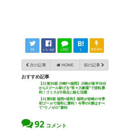
月 17
ッポでもホッピーでもなくてポ
ッピ。
— Ku. (abeille99)
2017, 1月 17
ポッポ＋ピッピ＝ポッピ(´・ω・
`)>RT
B!
55
いいね!
LINE
更新通知
1
— あき⁽⁽ฅ₍₍⁽⁽ฅ•ω•ฅ₎₎⁾⁾ฅ₎
WポッピよりWホップの方が収
(kanttyan)
2017, 1月 17
次の記事
HOME
前の記事
まりが良かったのになあ。
おすすめ記事
— Buzz (Hakatanomori)
2017,
【J1第30節 川崎F×福岡】川崎が後半39分
1月 17
から3ゴール挙げる“等々力劇場”で逆転勝
ポッピって名前が良いな
利！ゴミスが2得点に絡む活躍
【J1第9節 福岡×浦和】福岡が岩崎の今季
初ゴールで浦和に勝利！今季の5勝はすべ
— 燃え尽きた村人
て“ウノゼロ”勝利
(murabito30)
2017, 1月 17
92
ポッピンQ
コメント
東堂 いづみ (著)