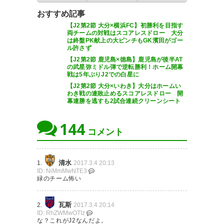
まあ道三信秀が戦った美濃尾張
ばよく引き分けたけど、後半の
おすすめ記事
の争いに相応しい戦いではあっ
【J2第2節 大分×横浜FC】初勝利を目指す
展開見ると勝ちたかったなあ
両チームの対戦はスコアレスドロー 大分
たな。悔しい #grampus
は終盤PK献上の大ピンチもGK濱田がゴー
#grampus
ル許さず
【J2第2節 鹿児島×徳島】鹿児島が後半AT
— 非実在人間-乙倉uning
— ノラア (noraron1)
2017, 3月
の武星弥ミドル弾で逆転勝利！ホーム開幕
(ysnrXF)
2017, 3月 4
戦は5年ぶりJ2での白星に
4
【J2第2節 大分×いわき】大分はホームい
わき戦の連敗止めるスコアレスドロー 開
幕連勝を逃すも2試合連続クリーンシート
144
グランパスなんとか引き分けれ
同点で終わったけど、去年まで
コメント
た感じですね。しかし、J2は噂
の岐阜とは違ったと思う（サッ
通り甘くないですな
カー素人だけど）。長良川が楽
清水
1.
2017.3.4 20:13
ID: NiMmMwNTE3
しみ。 #fcgifu
緑のチーム怖い
— つの (tsunojaga)
2017, 3月 4
— やきとり (Yakitori_One)
瓦斯
2.
2017.3.4 20:14
2017, 3月 4
ID: RhZWMwOTIz
な？これがJ2なんだよ。