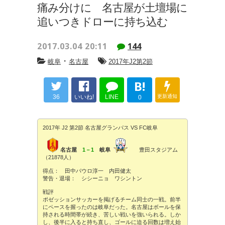
痛み分けに 名古屋が土壇場に
追いつきドローに持ち込む
2017.03.04 20:11
144
・
岐阜
名古屋
2017年J2第2節
B!
36
いいね!
LINE
更新通知
0
2017年 J2 第2節 名古屋グランパス VS FC岐阜
名古屋
1－1
岐阜
豊田スタジアム
（21878人）
得点： 田中パウロ淳一 内田健太
警告・退場： シシーニョ ワシントン
戦評
ポゼッションサッカーを掲げるチーム同士の一戦。前半
にペースを握ったのは岐阜だった。名古屋はボールを保
持される時間帯が続き、苦しい戦いを強いられる。しか
し、後半に入ると持ち直し、ゴールに迫る回数は増え始