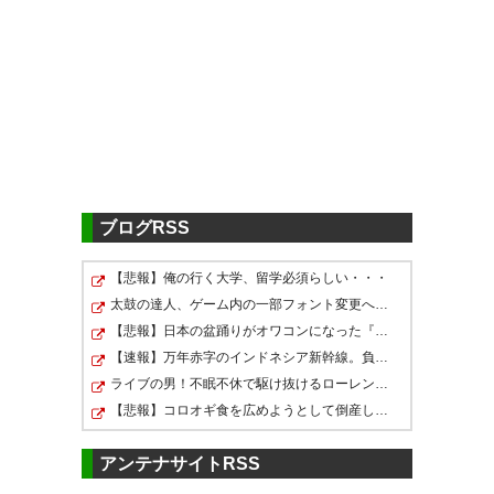
1-1のドロー。勝てた試合だっ
た。#fcgifu
https://t.co/3GC5XhpScy
うーむ #grampus
— terucova (terucova)
2017, 3
— ましろ (Graryu765)
2017, 3
月 4
月 4
ブログRSS
FT 名古屋 1-1 岐阜 #grampus
終了ー ドロー #grampus
【悲報】俺の行く大学、留学必須らしい・・・
負け試合だったが、何とか引き
太鼓の達人、ゲーム内の一部フォント変更へ 値上げの影…
— にゃあ (njakraja)
2017, 3月 4
分けに持ち込んだらしい風間サ
【悲報】日本の盆踊りがオワコンになった『原因』、つい…
ッカーの浸透には、まだまだ時
【速報】万年赤字のインドネシア新幹線。負債を埋めるた…
ライブの男！不眠不休で駆け抜けるローレン・イロアスの…
間がかかりそう
【悲報】コロオギ食を広めようとして倒産した人、全く諦…
— どらぐら/dragra
「名岐ダービー」FC岐阜は大善
アンテナサイトRSS
(dragra_758)
2017, 3月 4
戦ちゃいますか？⚽️