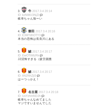
Nagoya 1-1 Gifu….エンジンか
牛
3.
2017.3.4 20:14
かるの遅いよ。#grampus #名
ID: kzNWU3NjZi
岐阜ちゃん強ーい
古屋グランパス
玉田、佐藤寿人、そして新生グ
https://t.co/zzjdOIZnv6
ランパスの試合を早く観にいか
磐田
4.
2017.3.4 20:16
なくちゃ。 今日の試合は一瞬諦
ID: E3MTdhOTY3
— Dan Koba®︎ (daibou54)
本当の恐怖は長良川にある
めたけど、最後よく追いついた
2017, 3月 4
な。
鯱
5.
2017.3.4 20:17
ID: EwOTliMzRk
— りば (n1985asai)
2017, 3月 4
J2沼怖すぎる（疲労困憊
うーん…フェリペガルシアはプ
鯱
6.
2017.3.4 20:17
ID: liN2NhZjI3
レーの判断が遅いなあ。これか
はーつっかえ！
ら慣れるか、中盤として使うの
は諦めるか。 #grampus #グラ
名古屋
7.
2017.3.4 20:18
ID: UxYzhmNDJh
ンパス
岐阜ちゃんなめてました
マジですいませんでした