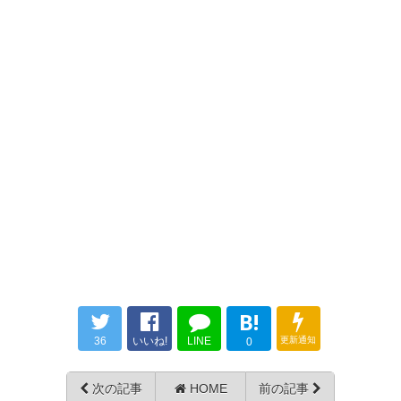
☆*:.｡. o(≧▽≦)o .｡.:*☆
— daiki1987 (daikis62528)
— 美濃加茂市長 藤井浩人
2017, 3月 4
(Hiroto_Minokamo)
2017, 3月
4
グランパス引き分け！ うーん、
かなり押されていたから勝ち点1
試合終了1－1 引き分けでした。
をもらった感じかな。岐阜のパ
FC岐阜強かった
ス サッカーは本当に楽しみ。
— グランパスくんbot（非公
#grampus
式） (grampus_kun)
2017, 3月
— 藤原玄信 (rx90hi)
2017, 3月
4
B!
4
36
いいね!
LINE
更新通知
0
次の記事
HOME
前の記事
1-1同点で試合終了、前半を見れ