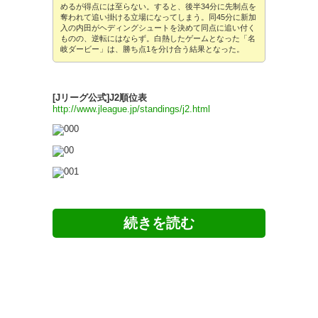
めるが得点には至らない。すると、後半34分に先制点を
奪われて追い掛ける立場になってしまう。同45分に新加
入の内田がヘディングシュートを決めて同点に追い付く
ものの、逆転にはならず。白熱したゲームとなった「名
岐ダービー」は、勝ち点1を分け合う結果となった。
[Jリーグ公式]J2順位表
http://www.jleague.jp/standings/j2.html
ツイッターの反応