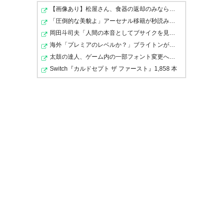
【画像あり】松屋さん、食器の返却のみならず「仕分け」…
— 山門 豊 (camatch)
2017, 3
「圧倒的な美貌よ」アーセナル移籍が秒読み…ブラジル代表…
月 4
岡田斗司夫「人間の本音としてブサイクを見たら不愉快に…
点入ったときのゴル裏の盛り上
海外「プレミアのレベルか？」ブライトンが上田綺世の獲…
がりやばかった。いやー今年は
太鼓の達人、ゲーム内の一部フォント変更へ 値上げの影…
Switch『カルドセプト ザ ファースト』1,858 本
いけるでー＼(^o^)／ #fcgifu
あああああああああああ。勝て
— はじめ (k_hazime)
2017, 3月
たなぁ…。 でもFC岐阜素晴らし
4
いわ👏👏
— 何も釣れないしぇばお
(shevao_14)
2017, 3月 4
グランパスいい感じのサッカー
するようになったねぇ(￣∀￣) 風
間イズム感じた！ けど、岐阜と
名古屋グランパス 1-1 FC岐阜 試
引き分けかぁ。。 やっぱ豊スタ
合終了！！ いい試合だった
で勝てないw