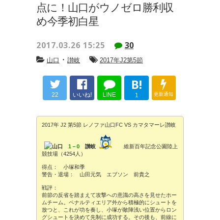
点に！山口がウノゼロ勝利収
め今季初白星
2017.03.26 15:25
30
・
山口
讃岐
2017年J2第5節
B!
22
いいね!
LINE
更新通知
1
2017年 J2 第5節 レノファ山口FC VS カマタマーレ讃岐
山口
1－0
讃岐
維新百年記念公園陸上
競技場（4254人）
得点： 小塚和季
警告・退場： 山田元気 エブソン 前貴之
戦評：
前節の反省を踏まえて攻撃への意識の高さを見せたホー
ムチーム。ペナルティエリア外から積極的にシュートを
放つと、これが功を奏し、小塚が敵陣浅い位置からロン
グシュートを決めて先制に成功する。その後も、前線に