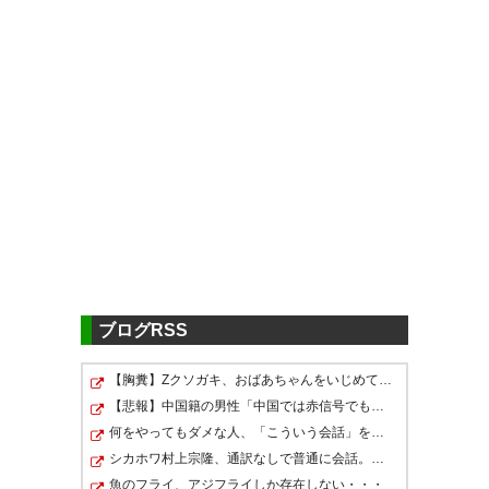
ツイッターの反応
速報 レノファ覚醒 レノファ覚醒
— むっちー@釜玉欠席
試合終了 レノファ山口 1-0 カマ
(hyakushikideru)
2017, 3月 26
タマーレ讃岐 勝ったどーー！🙌
🙌🙌
— のぶさん (nov_sun21)
2017,
レノファようやっと勝ってくれ
3月 26
たか。無失点に抑えたのも今シ
ブログRSS
ーズン初めてだし、ここから上
【胸糞】Zクソガキ、おばあちゃんをいじめて炎上するｗｗ…
げていこう。 #J2 #レノファ山口
【悲報】中国籍の男性「中国では赤信号でも〇〇できます…
何をやってもダメな人、「こういう会話」をしてしまうら…
本日行いました、vs.カマタマー
— 息子二号 (harmit_musuko2)
シカホワ村上宗隆、通訳なしで普通に会話。コーチ「今10…
レ讃岐は、1－0(得点:40.小塚)で
2017, 3月 26
魚のフライ、アジフライしか存在しない・・・