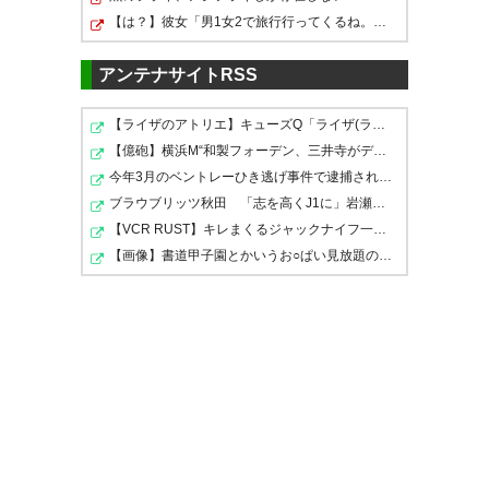
勝利しました！ たくさんのご声
【は？】彼女「男1女2で旅行行ってくるね。大丈夫、男く…
援ありがとうございました。
アンテナサイトRSS
#renofa #レノファ
お見事小塚
【ライザのアトリエ】キューズQ「ライザ(ライザリン・シ…
— レノファ山口ＦＣ
— ぬおん (meowning_123)
【億砲】横浜M“和製フォーデン、三井寺がデビューｗｗｗ…
(renofayamaguchi)
2017, 3月
2017, 3月 26
今年3月のベントレーひき逃げ事件で逮捕された男、韓国籍…
26
ブラウブリッツ秋田 「志を高くJ1に」岩瀬社長が抱負を…
【VCR RUST】キレまくるジャックナイフ一ノ瀬うるはｗｗｗ
【画像】書道甲子園とかいうお○ぱい見放題の大会ｗｗｗｗ…
素晴らしい 今日のレノファは勝
レノファ山口 小塚選手のスーパ
利に値するゲームをしてた しか
ーゴールで先制点！！
#レノファ
し山田はなんでJ1でやってない
山口
のか不思議なくらい止めるな
pic.twitter.com/VXubEBKNnt
— まぼちゃん (magicbox8711)
— naoya (@1029_naoya)
2017
2017, 3月 26