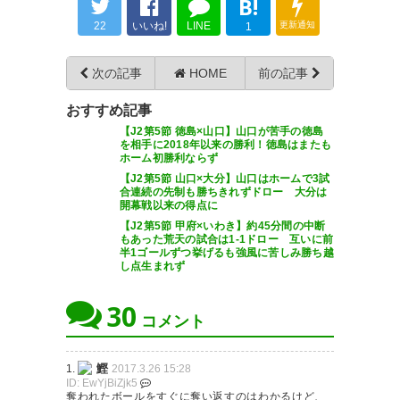
B!
— ゆじ1999 (yuzhi19991999)
レノファ
22
いいね!
LINE
更新通知
1
2017, 3月 26
https://t.co/SqsmFxrLbb
次の記事
HOME
前の記事
— RISU@いざJ1へ！！
(RISU104)
2017, 3月 26
おすすめ記事
小塚和季、ロングシュートスー
【J2第5節 徳島×山口】山口が苦手の徳島
を相手に2018年以来の勝利！徳島はまたも
パーゴールは「狙っていた」
ホーム初勝利ならず
【J2第5節 山口×大分】山口はホームで3試
— ゆーた(仮名) (uta_29)
2017, 3
合連続の先制も勝ちきれずドロー 大分は
ここからはじめよう。ここから
開幕戦以来の得点に
月 26
変わろう。 #レノファ
【J2第5節 甲府×いわき】約45分間の中断
もあった荒天の試合は1-1ドロー 互いに前
半1ゴールずつ挙げるも強風に苦しみ勝ち越
— Deo (ryoux)
2017, 3月 26
し点生まれず
30
MVP小塚ー！(デスヨネー！)
コメント
https://t.co/V6qOfaoDJK
レノファ勝ったよぉぉ！！！
鰹
1.
2017.3.26 15:28
— おのぢ (EinGrossesHerz)
ID: EwYjBiZjk5
https://t.co/I9DCgEuWi4
奪われたボールをすぐに奪い返すのはわかるけど、