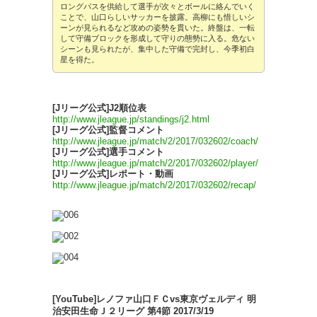
ロングパスを供給して選手が次々とボールに絡んでいく
ことで、山口らしいサッカーを披露。高柳にも惜しいシ
ーンが見られるなど攻めの姿勢を貫いた。終盤は、一転
して守備ブロックを形成して守りの態勢に入る。危ない
シーンも見られたが、集中した守備で完封し、今季初白
星を得た。
[Jリーグ公式]J2順位表
http://www.jleague.jp/standings/j2.html
[Jリーグ公式]監督コメント
http://www.jleague.jp/match/2/2017/032602/coach/
[Jリーグ公式]選手コメント
http://www.jleague.jp/match/2/2017/032602/player/
[Jリーグ公式]レポート・動画
http://www.jleague.jp/match/2/2017/032602/recap/
[YouTube]レノファ山口ＦＣvs東京ヴェルディ 明
治安田生命Ｊ２リーグ 第4節 2017/3/19