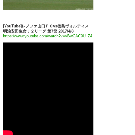
[YouTube]レノファ山口ＦＣvs徳島ヴォルティス
明治安田生命Ｊ２リーグ 第7節 2017/4/8
https://www.youtube.com/watch?v=yBwCAC9U_Z4