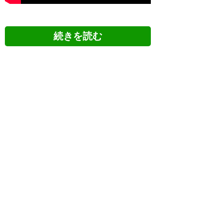
ツイッターの反応
レノファまたしても勝てなかっ
たが、上位相手に勝ち点１って