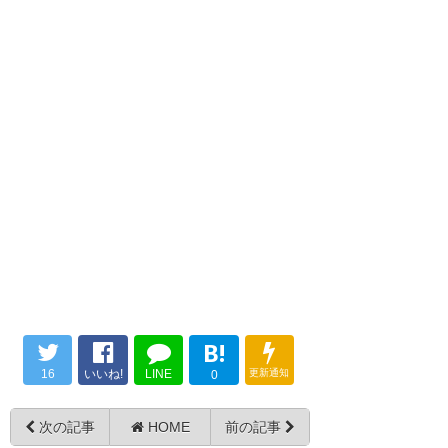
渡大生はこういう得点を決める
からサポから愛されるんだよ
な。
— にゃが2 (nyagasmile)
2017,
4月 8
選手のみなさんお疲れ様でした
次は勝ってね #VORTIS
— ふくちゃん (fukutas419)
B!
2017, 4月 8
16
いいね!
LINE
更新通知
0
次の記事
HOME
前の記事