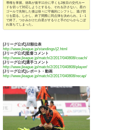
導権を掌握。徳島が後半11分に早くも2枚目の交代カー
ドを切って対応しようとするも、それを許さない。星の
ゴールで先制した後は徐々に守備的にシフトし、逃げ切
りを図る。しかし、終了間際に同点弾を決められ、1－1
で終了。つかみかけた白星がするりと手のひらからこぼ
れ落ちてしまった。
[Jリーグ公式]J2順位表
http://www.jleague.jp/standings/j2.html
[Jリーグ公式]監督コメント
http://www.jleague.jp/match/2/2017/040808/coach/
[Jリーグ公式]選手コメント
http://www.jleague.jp/match/2/2017/040808/player/
[Jリーグ公式]レポート・動画
http://www.jleague.jp/match/2/2017/040808/recap/