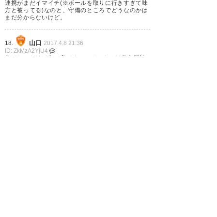
連携がまだイマイチ(※ボールを取りに行きすぎて味
いや〜ヴォルティス最後に帳尻
方と被ってる)なのと、守備のところでどうなのかは
まだ分からないけど。
合わせたな。今日はみんな体が
重そうやった。カルリーニョス
山口
18.
2017.4.8 21:36
も仕上がりはまだまだやったけ
ID: ZkMzA2YjU4
負けないだけで御の字です…っていうのは半分冗談
ど決定的な仕事をするところは
半分本気
でもプレイ内容はだんだん良くなってきてるという
流石っす。
か、ようやっと新チームがまとまってきた感はあ
る。次節が楽しみ。
— nao95 (notfadeaway95)
渦
19.
2017.4.8 23:19
2017, 4月 8
ID: EwZTBlOWQ1
負けなかっただけ良かった。疲れる試合でした。
頼りになる男よ、渡…。松村は
あれが決められんかったら次が
無いぞ。 #vortis #wearevortis