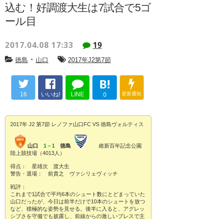
込む！好調渡大生は7試合で5ゴ
ール目
2017.04.08 17:33
19
・
徳島
山口
2017年J2第7節
B!
16
いいね!
LINE
更新通知
0
2017年 J2 第7節 レノファ山口FC VS 徳島ヴォルティス
山口
1－1
徳島
維新百年記念公園
陸上競技場（4013人）
得点： 星雄次 渡大生
警告・退場： 前貴之 ヴァシリェヴィッチ
戦評：
これまで1試合で平均6本のシュート数にとどまっていた
山口だったが、今日は前半だけで10本のシュートを放つ
など、積極的な姿勢を見せる。後半に入ると、アグレッ
シブさを守備でも披露し、前線からの激しいプレスで主