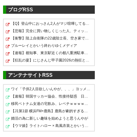
残留争いを闘う上では悪くない
んだよなぁ。
ブログRSS
— 紅い雪だるま
【Q】登山中におっさん2人がマジ喧嘩してる←コレどっちが…
(red_snowman1919)
2017, 4月
【悲報】完全に買い物しくじった人、ティッシュの在庫が…
8
【衝撃】陸上自衛隊の22歳陸士長、空き家で『とんでもな…
ブルーレイとかいう終わりゆくメディア
【速報】都知事、東京駅近くの都八重洲駐車場に「巨大地…
【狂乱の宴】にじさんじ甲子園2026の熱狂と切磋琢磨のド…
引き分けかー。負け試合だった
アンテナサイトRSS
けど、良く追いついたよ。 渡様
様ですわ。 #vortis
ワイ「子供2人目欲しいんやが、、、」ヨッメ「金は？育児…
【速報】韓国サッカー協会、性接待疑惑 日本人審判も含…
— 黒猫 (kuroneko09040)
2017,
移民ベトナム女達の宅飲み、レベチｗｗｗｗｗｗｗｗｗｗ…
4月 8
【J1第1節 横浜FM×鹿島】鹿島が劇的すぎる逆転勝利で国立…
婚活の為に新しい趣味を始めようと思うんやが
【ウマ娘】ライトハロー × 島風衣装とかいう凶悪すぎる組…