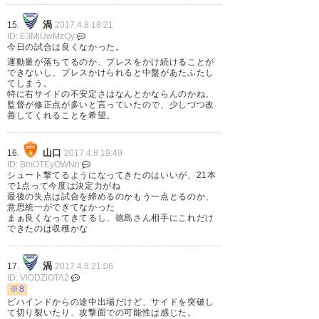
渦
15.
2017.4.8 18:21
レノファなかなか勝てんのう
ID: E3MjUwMzQy
今日の試合は良くなかった。
— S太 (nst2460_2)
2017, 4月 8
運動量が落ちてるのか、プレスをかけ続けることが
できないし、プレスかけられると中盤があたふたし
てしまう。
特に右サイドの不安定さはなんとかならんのかね。
監督が修正点が多いと言っていたので、少しづつ改
善してくれることを希望。
レノファ山口 1―1 徳島ヴォル
山口
16.
2017.4.8 19:49
ティス 後半ロスタイムに渡の同
ID: BmOTEyOWNh
シュート撃てるようになってきたのはいいが、21本
点弾 危うく連敗するとこを渡が
で1点って今度は決定力がね
最後の失点は試合を締めるのかもう一点とるのか、
救ってくれた
意思統一ができてなかった
まぁ良くなってきてるし、徳島さん相手にこれだけ
できたのは収穫かな
— ☆SHINPIYO☆
(mugen24shin)
2017, 4月 8
渦
17.
2017.4.8 21:06
ID: VlODZiOTA2
※8
ビハインドからの途中出場だけど、サイドを突破し
て切り裂いたり、攻撃面での可能性は感じた。