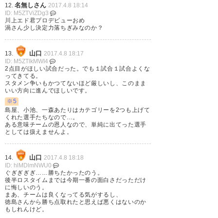
た。負けないで良かった、無得
名無しさん
12.
2017.4.8 18:14
ID: M5ZTViZDg3
点で終わらず良かった。 #vortis
川上エド君プロデビューおめ
渦さん少し決定力落ちぎみなのか？
— 🐔Takashi Akaki (akakit)
山口
2017, 4月 8
13.
2017.4.8 18:17
ID: M5ZTlkMWI4
2点目がほしい試合だった。でも１試合１試合よくな
ってきてる。
スタメン争いもかつてないほど厳しいし、このまま
いい方向に進んでほしいです。
※5
うちもプレスかけられたらガタ
島屋、小池、一森あたりはカテゴリーを2つも上げて
くれた選手たちなので…。
ガタになる。こっちがやりたい
ある意味チームの恩人なので、単純に出てった選手
としては扱えませんよ。
事をレノファもやってきて向こ
うの方がハマった
山口
14.
2017.4.8 18:18
ID: hlMDlmNWU0
— shige182 (chimo0182)
2017,
ぐぎぎぎぎ……勝ちたかったのう。
後半ロスタイムまでは今期一番の面白さだっただけ
4月 8
に悔しいのう。
まあ、チームは良くなってる気がするし、
徳島さんから勝ち点取れたと思えば悪くはないのか
もしれんけど。