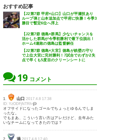
うーん、ある意味今期一番らし
おすすめ記事
【J2第7節 甲府×山口】山口が平瀬技あり
い試合だったけど引き分けちゃ
ループ弾と山本追加点で甲府に快勝！今季3
勝目で暫定6位へ浮上
いましたね。まぁ、内容は試合
を重ねる度に確実に良くなって
【J2第7節 徳島×群馬】少ないチャンスを
活かした群馬が今季初勝利で最下位脱出！
いるので前向きにとらえましょ
ホーム4連敗の徳島は監督解任
【J2第7節 徳島×大宮】徳島が鉄壁の守り
う。ぶち頑張れレノファ！！ #
で上位大宮に完封勝利！7試合でわずか2失
点で早くも5度目のクリーンシートに
レノファ #renofa
19
— てんぽて (tenpote_to)
2017,
コメント
4月 8
山口
1.
2017.4.8 17:38
ID: YzODFjNTRh
オフサイドになったゴールでちょっとゆるんでしま
ったな。
レノファ、ロスタイムに失点と
でもまあ、こういう言い方はアレだけど、去年みた
いなチームになってきたのでは？
か悲しすぎる。まあ、次につな
がったと信じよう
渦
2.
2017.4.8 17:40