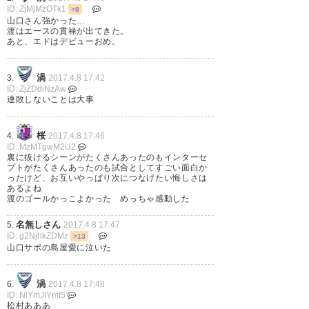
ID: ZjMjMzOTk1
>8
山口さん強かった…
— しおまねき (Tommy_sio)
渡はエースの貫禄が出てきた。
2017, 4月 8
あと、エドはデビューおめ。
渦
3.
2017.4.8 17:42
ID: ZjZDdiNzAw
連敗しないことは大事
本日行いました、vs.徳島ヴォル
ティスは、1－1（得点：星）で
桜
4.
2017.4.8 17:46
ID: MzMTgwM2U2
引き分けとなりました。 たくさ
裏に抜けるシーンがたくさんあったのもインターセ
プトがたくさんあったのも試合としてすごい面白か
んのご声援ありがとうございま
ったけど、お互いやっぱり次につなげたい悔しさは
あるよね
した。 #renofa #レノファ
渡のゴールかっこよかった めっちゃ感動した
名無しさん
5.
2017.4.8 17:47
— レノファ山口ＦＣ
ID: g2NjhkZDMz
>13
(renofayamaguchi)
2017, 4月 8
山口サポの島屋愛に泣いた
渦
6.
2017.4.8 17:48
ID: NlYmJlYmI5
松村あああ