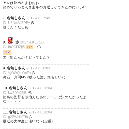
アレは決めろよおおお
レノファ山口、2点目を決めたと
決めてりゃまんま去年のお返しができたのにいいい
ぬか喜びをしてたら同点ゴール
名無しさん
7.
2017.4.8 17:49
を決められ1-1の引き分けでした
ID: U3NmVlZDEy
渡くんくだしあ
(笑) 貴重な勝ち点には違いあり
ません。
https://t.co/VS2zsclIv3
赤
8.
2017.4.8 17:55
ID: lhOGFiZjI5
>17
— ノムじゅん (nomujun)
2017,
※2
エド出たんか！どうでした？
4月 8
名無しさん
9.
2017.4.8 18:03
ID: VjOWQ4YmFh
流石、月間MVP獲った渡、頼もしいね
名無しさん
10.
2017.4.8 18:04
山口 1-1 徳島 星 雄次(後半28分)
ID: kwZDY0ZjRl
徳島の監督も頭抱えたあのシーンは決めたかったよ
渡 大生(後半46分)
なー・・・
https://t.co/q2F6XvLuGi
徳島ヴ
名無しさん
11.
2017.4.8 18:04
ォルティス、ロスタイムに追い
ID: g2ZWNjYTlh
最近の大学生は凄いなぁ(定番)
つきドロー、勝ち点1を得まし