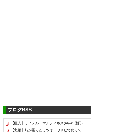
ツイッターの反応
FC岐阜のうりん、アニ×サ
カ！！勝利*\(^o^)/*
クラブJ通算100勝目をのうりん
コラボの勝利で飾れて嬉しいよ
ブログRSS
うな申し訳ないようなw
【巨人】ライデル・マルティネス(4年49億円) 3勝3敗29セ…
シシーニョ、視野広すぎなパス
【悲報】脂が乗ったカツオ、ワサビで食ってみた結果ｗｗ…