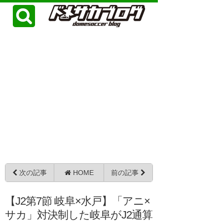
次の記事
HOME
前の記事
【J2第7節 岐阜×水戸】「アニ×
サカ」対決制した岐阜がJ2通算