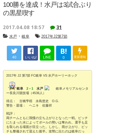
100勝を達成！水戸は3試合ぶり
の黒星喫す
2017.04.08 18:57
31
・
水戸
岐阜
2017年J2第7節
B!
40
いいね!
LINE
更新通知
0
2017年 J2 第7節 FC岐阜 VS 水戸ホーリーホック
岐阜
2－1
水戸
岐阜メモリアルセンタ
ー長良川競技場（4536人）
得点： 古橋亨梧 永島悠史 O.G.
警告・退場： ヘニキ 佐藤祥
戦評：
両チームともに我慢の立ち上がりとなった一戦。ピッチ
にたまった水によってボールの勢いは奪われ、選手も足
を取られる場面が目立った。しかし、雨が上がり、ピッ
チも整備されて迎えた後半。攻勢に出たのは岐阜だっ