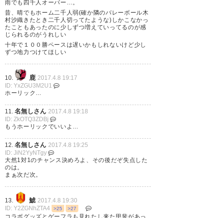
面白いサッカーしてるから、岐
雨でも四千人オーバー…。
阜の人はもっと見に行ってあげ
昔、晴でもホーム二千人弱(確か隣のバレーボール木
村沙織きたとき二千人切ってたような)しかこなかっ
て、FC岐阜
たこともあったのに少しずつ増えていってるのが感
じられるのがうれしい
十年で１００勝ペースは遅いかもしれないけど少し
— Redina＠無色 (redcrazycat)
ずつ地力つけてほしい
2017, 4月 8
鹿
10.
2017.4.8 19:17
ID: YxZGU3M2U1
ホーリック…
名無しさん
11.
2017.4.8 19:18
いや、もう最高です！(^^)
ID: ZkOTQ3ZDBj
もうホーリックでいいよ…
#fcgifu #のうりん >RT
名無しさん
12.
2017.4.8 19:25
— フロンティアワークス 玄
ID: JiN2YyNTgy
大然1対1のチャンス決めろよ、その後だぞ失点した
(FW_gen3)
2017, 4月 8
のは。
まぁ次だ次。
鯱
13.
2017.4.8 19:30
ID: Y2ZGNhZTA4
>25
>27
万歳四唱 #fcgifu #FC岐阜
コラボグッズとゲーフラも見れたし来た甲斐があっ