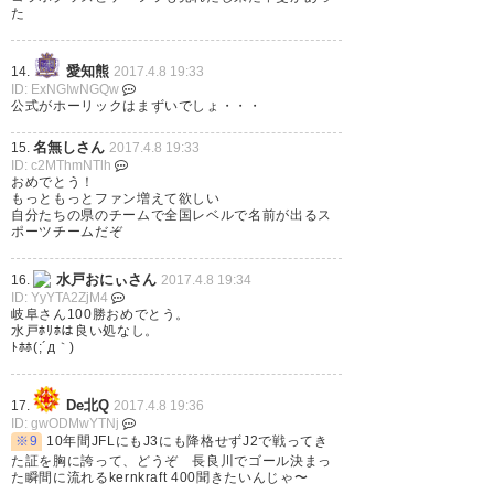
た
https://t.co/QTBGiveF2N
愛知熊
14.
2017.4.8 19:33
— くぃんと百式 (quint_00100)
ID: ExNGIwNGQw
2017, 4月 8
公式がホーリックはまずいでしょ・・・
名無しさん
15.
2017.4.8 19:33
ID: c2MThmNTlh
おめでとう！
もっともっとファン増えて欲しい
自分たちの県のチームで全国レベルで名前が出るス
岐阜ｶｯﾀﾃﾞｰ！ ところで京都さ
ポーツチームだぞ
ん、永島くんの件でちょっとお
水戸おにぃさん
16.
2017.4.8 19:34
話が。 清水さんも福村くんの件
ID: YyYTA2ZjM4
岐阜さん100勝おめでとう。
でお話が。 #FC岐阜 #fcgifu
水戸ﾎﾘﾎは良い処なし。
ﾄﾎﾎ(;´д｀)
https://t.co/qlJFEMtRZU
— あき@4/8岐阜vs水戸ちゃん
De北Q
17.
2017.4.8 19:36
ID: gwODMwYTNj
(長良川) (kanttyan)
2017, 4月 8
※9
10年間JFLにもJ3にも降格せずJ2で戦ってき
た証を胸に誇って、どうぞ 長良川でゴール決まっ
た瞬間に流れるkernkraft 400聞きたいんじゃ〜