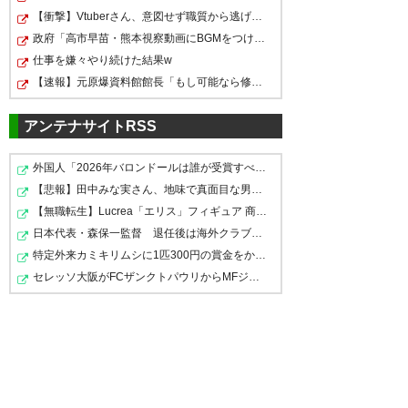
でもやっぱうれしい！！！
が大好き。あと、なぜか大本く
【衝撃】Vtuberさん、意図せず職質から逃げてしまうｗｗ…
#fcgifu
#のうりん
#アニサカ
んのプレーに心ひかれるわぁ。
政府「高市早苗・熊本視察動画にBGMをつけたのは国民に分…
仕事を嫌々やり続けた結果w
pic.twitter.com/KdXocezwZ0
最後のは惜しかった。何はとも
【速報】元原爆資料館館長「もし可能なら修学旅行や平和…
あれ、FC岐阜、勝ちましたーー
— 白鳥士郎 (@nankagun)
2017
ー！ヾ(o´∀｀o)ﾉ
年4月8日
アンテナサイトRSS
— go-76 (gogogo052051)
外国人「2026年バロンドールは誰が受賞すべき?」エンバペ…
2017, 4月 8
【悲報】田中みな実さん、地味で真面目な男性への最後の…
【無職転生】Lucrea「エリス」フィギュア 商品情報公開【…
二連勝おおおお！！ アニサカ
日本代表・森保一監督 退任後は海外クラブの監督挑戦？…
最高おおおお！！！ #fcgifu
特定外来カミキリムシに1匹300円の賞金をかけた高崎市、…
#FC岐阜 #アニサカ
セレッソ大阪がFCザンクトパウリからMFジャクソン・アー…
なんですか。このカオスな空間
は。(適当) #FC岐阜 #fcgifu #水
— テンテン (HERTZ_1010)
戸ホーリーホック #hollyhock #
2017, 4月 8
アニサカ #のうりん #J2はいいぞ
https://t.co/nHMFMuK6hd