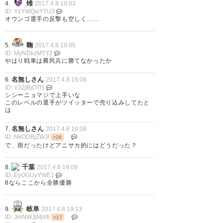
長い道のりだった…。 #fcgifu
くれたビクトルがイケメンだっ
雉
4.
2017.4.8 19:03
ID: YxYWQwYTU3
https://t.co/C8Rtntjufj
た。 #fcgifu
オウンゴ選手の反撃も空しく……
https://t.co/kaN8BPJXFi
— 悠(はるか) (c9_wn)
2017, 4月
鞠
5.
2017.4.8 19:05
8
— 悠(はるか) (c9_wn)
2017, 4月
ID: MyNDkzMTY2
やはり戦車は農民兵に勝てなかったか
8
名無しさん
6.
2017.4.8 19:08
ID: Y3ZjBjOTI1
シシーニョマジで上手いな
連勝！通算100勝！！ やった
このレベルの選手がツイッターで売り込みしてたと
は
ぜ！ヽ(ﾟ∀ﾟ)ﾉ ﾊﾟｯ☆ #fcgifu
岐阜勝ったのか。来年もアニサ
名無しさん
7.
2017.4.8 19:08
カ続けてくれよ〜 #fcgifu
ID: NkODBjZWJl
>26
— 麦茶@4/15 vs湘南（A）
で、雨だったけどアニサカ的にはどうだった？
(mugicha_7)
2017, 4月 8
— メイジン (meijin_777)
2017,
千葉
4月 8
8.
2017.4.8 19:09
ID: EyOGUyYWE1
8ならここから全勝優勝
岐阜
9.
2017.4.8 19:13
ID: JmNWJjMjVk
>17