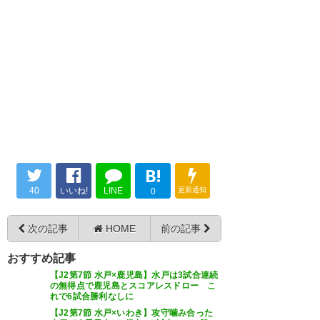
— あき@4/8岐阜vs水戸ちゃん
大本ーーーーガクッ でも、FC
(長良川) (kanttyan)
2017, 4月 8
岐阜連勝！！ #fcgifu
— 「ひ」 (spohr_e38)
2017, 4
月 8
試合終了。パスワークが活きな
い難しいピッチの中でJ2通算100
勝目達成。古橋、永島よう決め
B!
FC岐阜vs水戸ホーリーホック 2-
た。 #fcgifu
40
いいね!
LINE
更新通知
0
1で勝利！ホーム初勝利、通算勝
https://t.co/GJCnZBLikW
利100勝決めたぜ！
次の記事
HOME
前の記事
— ヤマアラシ(家で安静中)
https://t.co/16v7cggIzV
(GifukaraChita)
2017, 4月 8
おすすめ記事
— ハチミツヨッチ
【J2第7節 水戸×鹿児島】水戸は3試合連続
の無得点で鹿児島とスコアレスドロー こ
(hatimitu2227)
2017, 4月 8
れで6試合勝利なしに
【J2第7節 水戸×いわき】攻守噛み合った