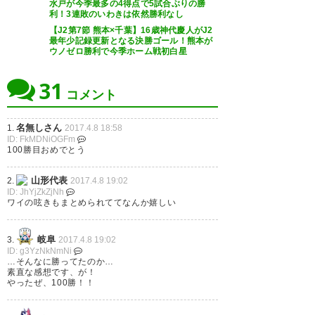
水戸が今季最多の4得点で5試合ぶりの勝
試合終了。 FC岐阜 2-1 水戸ホー
利！3連敗のいわきは依然勝利なし
リーホック FC岐阜の勝利で
【J2第7節 熊本×千葉】16歳神代慶人がJ2
最年少記録更新となる決勝ゴール！熊本が
勝ったあああああああああああ
す！！ しかもなんと、J2通算
ウノゼロ勝利で今季ホーム戦初白星
あああああああ✨ああああああ
100勝をホームで迎える事が出
31
あホーム初勝利きたあああああ
来、それがなんと「のうりん」
コメント
ああああああああああああああ
コラボマッチでなんて嬉し過ぎ
あ✨しやああああああああああ
名無しさん
1.
2017.4.8 18:58
ます☆ #fcgifu #のうりん
ID: FkMDNiOGFm
ああああああああああああああ
100勝目おめでとう
（玄）
https://t.co/Jr0dZZ2erN
ああああああああああああああ
山形代表
2.
2017.4.8 19:02
— アニメ『のうりん』公式ツイ
あああああああああ #fcgifu
ID: JhYjZkZjNh
ッター (norin_anime)
2017, 4月
ワイの呟きもまとめられててなんか嬉しい
8
— 緑のくまさん (Yuaman1208)
2017, 4月 8
岐阜
3.
2017.4.8 19:02
ID: g3YzNkNmNi
…そんなに勝ってたのか…
素直な感想です、が！
やったぜ、100勝！！
観客相手にサムズアップをして