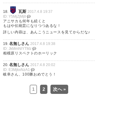
瓦斯
18.
2017.4.8 19:37
今日のヒーローコンビ！ ゴール
ID: Y5MjZjMjll
アニサカも何年も続くと
決めてくれてありがとう！ 勝た
もはや伝統芸になりつつあるな！
詳しい内容は、あんこうニュースを見てからだな♪
せてくれてありがとう！ 岐阜に
来てくれてありがとう！ #FC岐
名無しさん
19.
2017.4.8 19:38
ID: JkMmNlYTMz
阜 #fcgifu
相模原リスペクトのホーリック
https://t.co/4Xt0pa5AE6
名無しさん
20.
2017.4.8 20:02
ID: E3MjkxNzA1
— whoisme (Whoisme813)
岐阜さん、100勝おめでとう！
2017, 4月 8
1
2
次へ »
今日のＭＯＭは、試合前に一生
懸命グラウンド整備した大木監
督かな？ｗ #fcgifu #FC岐阜 #水