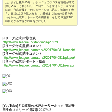
た。まずは後半15分、シシーニョのクロスを古橋が頭で
押し込み、うれしいリーグ初ゴールを挙げると、同22分
には、永島が技ありのシュートを流し込んで追加点を奪
う。直後に1点を返されるも、最後まで攻めの姿勢を失
わなかった岐阜。ホームでの初勝利、そしてJ2通算100
勝目となる大きな白星を手にした。
[Jリーグ公式]J2順位表
http://www.jleague.jp/standings/j2.html
[Jリーグ公式]監督コメント
http://www.jleague.jp/match/2/2017/040811/coach/
[Jリーグ公式]選手コメント
http://www.jleague.jp/match/2/2017/040811/player/
[Jリーグ公式]レポート・動画
http://www.jleague.jp/match/2/2017/040811/recap/
[YouTube]ＦＣ岐阜vs水戸ホーリーホック 明治安
田生命Ｊ２リーグ 第7節 2017/4/8