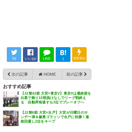
渋谷辞任まったなしのインタビ
ュー
渋谷監督どういう表情なんだこ
れは
https://t.co/nyXJu809WA
— 勝利船⚓ Pray for 熊本
(visselpoai_17)
2017, 4月 8
— SFCは名機
(ide_sdmmagazine)
2017, 4月
B!
8
59
いいね!
LINE
更新通知
1
栗鼠の渋谷監督のサバサバした
次の記事
HOME
前の記事
笑った試合後インタビュー見て
たら、辞める腹が決まったのか
個人的には渋谷監督には続けて
おすすめ記事
【J2第42節 大宮×東京V】東京Vは最終節を
なとか思った
もらいたい
白星で飾り10戦負けなしでリーグ戦終え
る 自動昇格逃すも3位でプレーオフへ
— ボール (Ball_Komi08)
— 高坂菜生 (_takana1103)
2017, 4
【J2第6節 大宮×水戸】大宮が日曜日のサ
月 8
2017, 4月 8
ンデー弾＆健勇ゴラッソで水戸に快勝！連
敗回避し2位をキープ