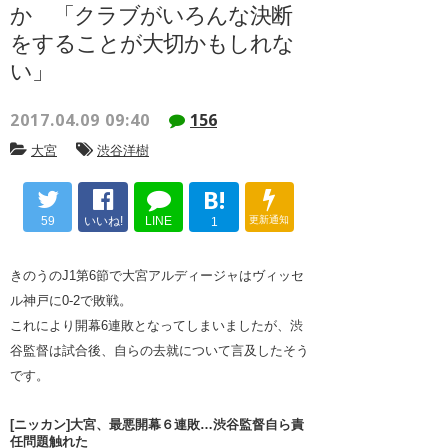
か 「クラブがいろんな決断
をすることが大切かもしれな
い」
2017.04.09 09:40
156
大宮
渋谷洋樹
B!
59
いいね!
LINE
更新通知
1
きのうのJ1第6節で大宮アルディージャはヴィッセ
ル神戸に0-2で敗戦。
これにより開幕6連敗となってしまいましたが、渋
谷監督は試合後、自らの去就について言及したそう
です。
[ニッカン]大宮、最悪開幕６連敗…渋谷監督自ら責
任問題触れた