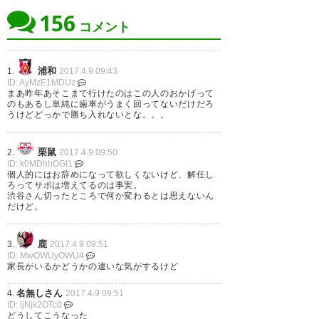
156
コメント
大宮アルディージャをＪ２降格
渋谷監督は解任してほしくない
から１年で昇格に導くという優
なぁ…しないと思うけど
浦和
1.
2017.4.9 09:43
れた手腕を持つ、渋谷監督は２
ID: AyMzE1MDUz
— ☆助川和代☆ (kazupper)
まあ昨年あそこまで行けたのはこの人のおかげって
０１７シーズン、まさかの開幕
のもあるし単純に歯車がうまく回ってないだけだろ
2017, 4月 8
うけどどっかで勝ち入れないとな。。。
６連敗。 Ｊリーグファンの心に
刻まれた伝説のセホーン監督
栗鼠
2.
2017.4.9 09:50
は、開幕から公式戦５連敗で解
ID: k0MDhhOGI1
個人的にはお辞めになって欲しくないけど、解任し
渋谷監督！まだやるべき事を全
任。 もしかしてセホーン監督超
ろってサポは増えてるのは事実。
渋谷さん切ったところで何か変わるとは思えないん
部やってはいません！大宮には
えの可能性が微レ存？ #jleague
だけど。
「やれる若手」がまだまだ居
— ズバロウ (z860)
2017, 4月 8
鹿
3.
2017.4.9 09:51
る！まずは彼らに賭けてみる事
ID: MwOWUyOWU4
家長がいるかどうかの違いな気がするけど
だって出来るはず！！ #ardija
名無しさん
4.
2017.4.9 09:51
— akm001 (akm001)
2017, 4月
ID: ljNjk2OTc0
監督変えてどうにかなるとは思
どうしてこうなった