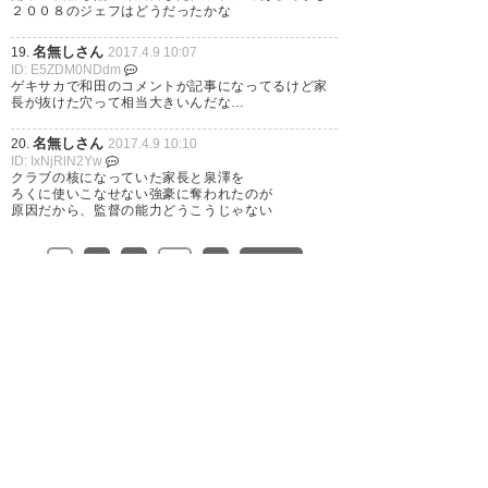
２００８のジェフはどうだったかな
を，確実にして欲しい，#ardija
名無しさん
19.
2017.4.9 10:07
— 冨田詩織 (tomitashiori)
ID: E5ZDM0NDdm
ゲキサカで和田のコメントが記事になってるけど家
2017, 4月 8
長が抜けた穴って相当大きいんだな…
名無しさん
20.
2017.4.9 10:10
ID: IxNjRlN2Yw
クラブの核になっていた家長と泉澤を
ろくに使いこなせない強豪に奪われたのが
解任ていうか辞任でしょ渋谷さ
原因だから、監督の能力どうこうじゃない
んは 真面目な性格だからこそか
1
2
3
…
8
次へ »
なり責任感じてるだろうし
— 栗鼠男 (Omiyadamashii)
2017, 4月 8
一昨年、昨年の渋谷監督は監督