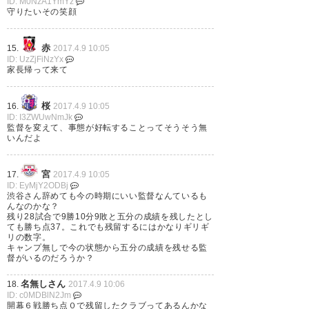
ID: M0NzA1YmYz
す」と述べた。渋谷監督の会見
守りたいその笑顔
の発言に、森社長は「自分から
赤
15.
2017.4.9 10:05
辞めることはないと信じてい
ID: UzZjFiNzYx
家長帰って来て
る」と話した。 日刊スポーツ。
— もっさん (orangefootball7)
桜
16.
2017.4.9 10:05
ID: I3ZWUwNmJk
2017, 4月 8
監督を変えて、事態が好転することってそうそう無
いんだよ
宮
17.
2017.4.9 10:05
ID: EyMjY2ODBj
この状況は渋谷さんを切ってど
渋谷さん辞めても今の時期にいい監督なんているも
んなのかな？
うにかなる問題とは思えないの
残り28試合で9勝10分9敗と五分の成績を残したとし
ても勝ち点37。これでも残留するにはかなりギリギ
で，監督交代には反対．けれど
リの数字。
キャンプ無しで今の状態から五分の成績を残せる監
も，社長がこのタイミングで替
督がいるのだろうか？
えないと宣言するなら，現体制
名無しさん
18.
2017.4.9 10:06
ID: c0MDBlN2Jm
を支えるために必要だけの補強
開幕６戦勝ち点０で残留したクラブってあるんかな