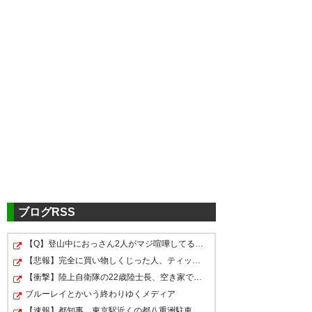
ツイッターの反応
渋谷監督のインタビューは何か
感じるものがある
— ケンコウ (kenkou4551)
ブログRSS
2017, 4月 8
【Q】登山中におっさん2人がマジ喧嘩してる←コレどっちが…
監督解任を望む声もだんだん増
【悲報】完全に買い物しくじった人、ティッシュの在庫が…
えてきますね。しかし、今年の
【衝撃】陸上自衛隊の22歳陸士長、空き家で『とんでもな…
渋谷監督・・・なんか辞任しそ
補強見てると渋谷さん解任した
ブルーレイとかいう終わりゆくメディア
【速報】都知事、東京駅近くの都八重洲駐車場に「巨大地…