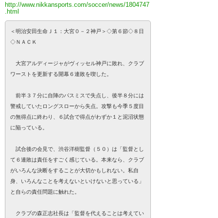
http://www.nikkansports.com/soccer/news/1804747
.html
＜明治安田生命Ｊ１：大宮０－２神戸＞◇第６節◇８日
◇ＮＡＣＫ
大宮アルディージャがヴィッセル神戸に敗れ、クラブ
ワーストを更新する開幕６連敗を喫した。
前半３７分に自陣のパスミスで失点し、後半８分には
警戒していたロングスローから失点。攻撃も今季５度目
の無得点に終わり、６試合で得点がわずか１と泥沼状態
に陥っている。
試合後の会見で、渋谷洋樹監督（５０）は「監督とし
て６連敗は責任をすごく感じている。本来なら、クラブ
がいろんな決断をすることが大切かもしれない。私自
身、いろんなことを考えないといけないと思っている」
と自らの責任問題に触れた。
クラブの森正志社長は「監督を代えることは考えてい