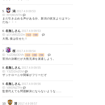
8
えないけど、渋谷さんの事だか
潟
5.
2017.4.9 09:53
ら責任感じてるんだろう
ID: RlYjM1NThi
まだ引き止める声がある分、新潟の状況よりはマシ
な・・・。
だね・・・
辞任もあるかな？、俺個人的な
— H・F・カスペン
名無しさん
6.
2017.4.9 09:53
意見としては、渋谷さんには継
ID: g1YzM0ZDZm
>13
>39
(h_f_k_dearu)
2017, 4月 8
続して指揮して欲しい！。今、
大熊､後は任せた！
クラブとして分岐点を迎えてい
桜
7.
2017.4.9 09:54
るかも・・。ポゼッションの継
ID: YzZDBjODVh
>13
>39
>58
苦渋の決断だが大熊兄弟を派遣しよう。
続で這い上がるのか、堅守に徹
強化部のミスを渋谷監督に押し
して依然の残留ライン・コント
名無しさん
8.
2017.4.9 09:55
付けるのはあかん
ID: Y3ZDZmZGVi
ロラークラブに戻るのか？。未
ザッケローニや関塚がフリーだぞ
— きょー (jubilo0401)
2017, 4
来を見据えての決断はいか
名無しさん
9.
2017.4.9 09:56
月 8
ID: VjM2NjZTAx
に？。
監督代えても問題解決にならないような……
— 炎のトラック運転手 「真夜中
清
10.
2017.4.9 09:57