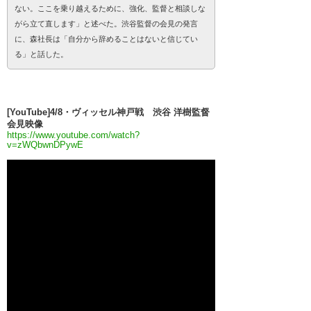
ない。ここを乗り越えるために、強化、監督と相談しな
がら立て直します」と述べた。渋谷監督の会見の発言
に、森社長は「自分から辞めることはないと信じてい
る」と話した。
[YouTube]4/8・ヴィッセル神戸戦 渋谷 洋樹監督
会見映像
https://www.youtube.com/watch?
v=zWQbwnDPywE