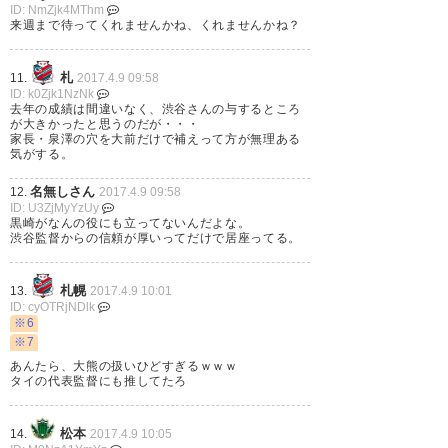
の狂人」 (Trucker_of_Fire)
ID: NmZjk4MThm
2017, 4月 8
来週まで待ってくれませんかね、くれませんかね？
札
11.
2017.4.9 09:58
ID: k0Zjk1NzNk
去年の成績は間違いなく、渋谷さんの与するところ
が大きかったと思うのだが・・・
仮に渋谷監督続投なら、キチン
家長・泉澤の穴を大前だけで補えって方が無理ある
気がする。
と戦術の立てられる参謀長を入
閣させて。
名無しさん
12.
2017.4.9 09:58
ID: U3ZjMyYzUy
黒崎がなんの役にも立ってないんだよな。
— ぽん (EinPom)
2017, 4月 8
渋谷監督からの信頼が厚いってだけで居座ってる。
札幌
13.
2017.4.9 10:01
ID: cyOTRjNDlk
※6
クラブの森正志社長は「監督を
※7
あんたら、大熊の扱いひどすぎるｗｗｗ
代えることは考えていない。こ
タイの代表監督にも推してたろ
こを乗り越えるために、強化、
監督と相談しながら立て直しま
松本
14.
2017.4.9 10:05