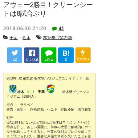
アウェー2勝目！クリーンシー
トは8試合ぶり
2018.06.30 21:20
41
・
千葉
栃木
2018年J2第21節
B!
22
いいね!
LINE
更新通知
0
2018年 J2 第21節 栃木SC VS ジェフユナイテッド千葉
栃木
0－1
千葉
栃木県グリーンス
タジアム（5894人）
得点： ラリベイ
警告・退場： 岡崎建哉 ヘニキ 夛田凌輔 西谷和希
戦評：
8試合勝利がない状況で臨んだ栃木は早々にラリベイに
得点を許し、苦しい展開に。前線の大黒に積極的にボー
ルを配給しようとするも、千葉の強烈なプレスを前にう
まく預けられない。重要な局面で精彩を欠いたことも影