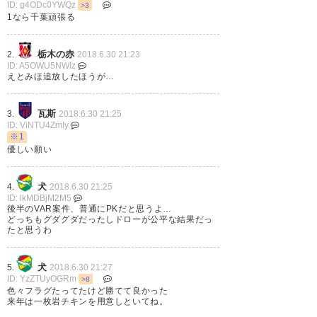
(jef_marcos2008)
2018, 6月 30
ID: g4ODc0YWQz
>3
1なら千葉頑張る
— 石之介 (ishinosuke)
2018, 6
月 30
栃木の赤
2.
2018.6.30 21:23
ID: A5OWU5NWIz
えとみほ追放したほうが…
試合終了、ｳﾉｾﾞﾛで何とか勝ちま
瓦斯
3.
2018.6.30 21:25
ID: ViNTU4ZmIy
した。 MOMは攻守に効きまく
※1
優しい願い
ってた船山。 でもこの試合内容
じゃあ先が無いよなー・・・、
犬
4.
2018.6.30 21:25
この糞熱い夏場に試合内容を求
ID: lkMDBjM2M5
後半のVAR案件、普通にPKだと思うよ…
めるのは酷かな。 #jefunited
どっちもグダグダだったしドローが公平な結果だっ
たと思うわ
— nemo (Instant111)
2018, 6
月 30
犬
5.
2018.6.30 21:27
ID: YzZTUyOGRm
>8
色々フラグたってたけど勝てて良かった
来年は一枚岩チキンを用意しといてね。