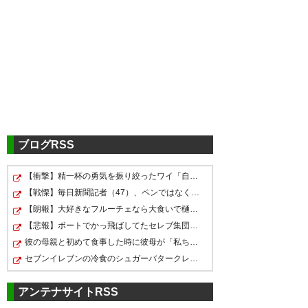
ツイッターの反応
vs栃木 1-0で試合終了！
https://t.co/QIu7l6ZWfy
#jefunited #ジェフ千葉 #みな
ちゃん速報
ブログRSS
— ジェフユナイテッド市原・千
【衝撃】精一杯の勇気を振り絞ったワイ「自分で刈り上げ…
勝てばよかろうなのだァァァァ
ラリベイさんのインタビュー！
葉（公式） (jef_united)
2018, 6
【戦慄】毎日新聞記者（47）、ペンではなく「包丁」を握…
ッ! クリーンシート！
月 30
瞳が綺麗なブルー(*´ω｀*)汗の
【朗報】大好きなフルーチェなら大食いで樋口楓に勝てる…
#jefunited
量すごいなぁ～。いかに暑いか
【悲報】ボートでかっ飛ばしてたセレブ集団、ふっ飛ぶｗ…
彼の母親と初めて食事した時に彼母が「私ちゃんは結婚し…
伝わってくる！
— イトトモ (tomoya_1103ti)
セブンイレブンの冷食のシュガーバタークレープ、「ヤバ…
2018, 6月 30
#ジェフ千葉 勝利ーーーー(๑˃̵ᴗ˂̵ﾉ
— nao (nao_oeu70)
2018, 6月
アンテナサイトRSS
30
ﾉﾞ☆ﾊﾟﾁﾊﾟﾁ❤️💛💚❤️💛💚❤️💛💚