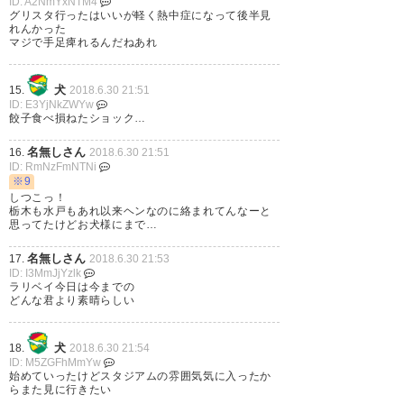
ID: A2NmYxNTM4
グリスタ行ったはいいが軽く熱中症になって後半見
れんかった
マジで手足痺れるんだねあれ
うわあ。ラリベイ、茹だって
る…
犬
15.
2018.6.30 21:51
ID: E3YjNkZWYw
— [H] (xtc_5403)
2018, 6月 30
餃子食べ損ねたショック…
名無しさん
16.
2018.6.30 21:51
ID: RmNzFmNTNi
※9
しつこっ！
栃木も水戸もあれ以来ヘンなのに絡まれてんなーと
ラリベイのシュートすげえけど
思ってたけどお犬様にまで…
直前の動き直しもすげえな
名無しさん
17.
2018.6.30 21:53
ID: I3MmJjYzlk
— そがけん#37 (washaaaaa)
ラリベイ今日は今までの
どんな君より素晴らしい
2018, 6月 30
犬
18.
2018.6.30 21:54
ID: M5ZGFhMmYw
始めていったけどスタジアムの雰囲気気に入ったか
らまた見に行きたい