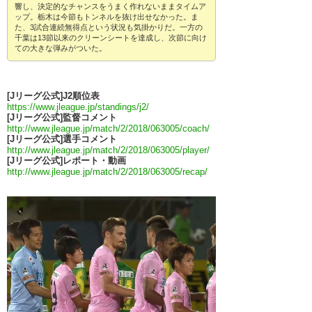
響し、決定的なチャンスをうまく作れないままタイムア
ップ。栃木は今節もトンネルを抜け出せなかった。ま
た、3試合連続無得点という状況も気掛かりだ。一方の
千葉は13節以来のクリーンシートを達成し、次節に向け
ての大きな弾みがついた。
[Jリーグ公式]J2順位表
https://www.jleague.jp/standings/j2/
[Jリーグ公式]監督コメント
http://www.jleague.jp/match/2/2018/063005/coach/
[Jリーグ公式]選手コメント
http://www.jleague.jp/match/2/2018/063005/player/
[Jリーグ公式]レポート・動画
http://www.jleague.jp/match/2/2018/063005/recap/