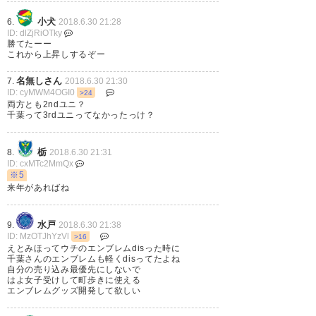
小犬
6.
2018.6.30 21:28
あああ〜！！！ ラリベイありが
ID: dlZjRiOTky
勝てたーー
と〜〜〜う👏 #Jefunited
これから上昇しするぞー
https://t.co/wNnRoIbrAy
名無しさん
7.
2018.6.30 21:30
ID: cyMWM4OGI0
>24
— シャイニングフレアヤスティ
両方とも2ndユニ？
千葉って3rdユニってなかったっけ？
ンドラゴン (U_killed_it)
2018, 6
月 30
栃
8.
2018.6.30 21:31
ID: cxMTc2MmQx
※5
来年があればね
グダグタのバテバテでしたがな
水戸
9.
2018.6.30 21:38
んとか勝ったね…。色んな要素
ID: MzOTJhYzVl
>16
えとみほってウチのエンブレムdisった時に
に助けられまくりでしたが、お
千葉さんのエンブレムも軽くdisってたよね
自分の売り込み最優先にしないで
疲れ様でした…。 #jefunited
はよ女子受けして町歩きに使える
エンブレムグッズ開発して欲しい
— 板 (itaitaaaah327)
2018, 6月