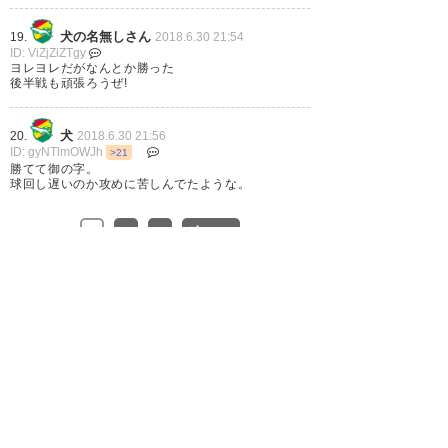
しかし通訳の寺崎さん、エス
将、ジェイソン、ラリベイ、サ
犬の名無しさん
19.
2018.6.30 21:54
ID: ViZjZiZTgy
リーナス 、ロドリゲス、エベル
ヨレヨレだがなんとか勝った
後半戦も頑張ろうぜ!
トの通訳するとか言語能力高い
な。
犬
20.
2018.6.30 21:56
ID: gyNTlmOWJh
>21
— 🇦🇷Joaquín_tanayu🇯🇵
勝てて御の字。
球回し遅いのか攻めに苦しんでたような。
(x_tanayu_video)
2018, 6月 30
1
2
3
次へ »