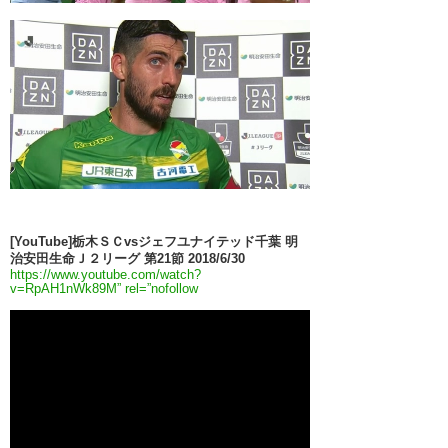
[YouTube]栃木ＳＣvsジェフユナイテッド千葉 明
治安田生命Ｊ２リーグ 第21節 2018/6/30
https://www.youtube.com/watch?
v=RpAH1nWk89M” rel=”nofollow