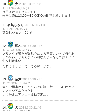
30
犬
10.
2018.6.30 21:38
ID: EzZmVkMjQx
今日は行きませんでした
来季以降は13:00〜15:00KOの日程お願いします
名無しさん
11.
2018.6.30 21:39
第21節、栃木0-1千葉。立ち上が
ID: FjZjdhZDY0
頑張れジェフ、J２で。
り早々に為田クロスにラリベイ
で先制。その後は中盤を制圧し
栃木
12.
2018.6.30 21:42
ID: Q1OGY3MGE4
てあまりピンチもなく、後半は
グリスタで審判が御乱心になる率高いのって何かあ
るのかね。どちらかに不利なんじゃなくてお互いに
高温に高湿度もあってお互い消
変な判定多い
耗戦となり最終盤に幾度かピン
それはそうと…そろそろ解任かな。
チもあれどクローズ。アウェイ
沼津
13.
2018.6.30 21:45
で貴重な勝利。 #jefunited
ID: Y0NGM5ZTU4
大宮で用事があったついでに観に行ってみたけどい
いスタジアムだったわ
— 細野 純也 (HOSONO_Junya)
いつかまたアウェー遠征で来たい
2018, 6月 30
犬
14.
2018.6.30 21:46