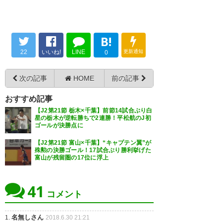
ッカー (kaeru_peeps)
2018, 6月
2018, 6月 30
🇦🇷🇯🇵🎺 (tokyogiroud)
2018,
30
6月 30
B!
22
いいね!
LINE
更新通知
0
俺たちの至宝！ ラリベイ！ イダ
岡野は落下地点の予測工場のた
レ！イダレ！イダレラリベイ！
次の記事
HOME
前の記事
めに野球をやるといい from フ
— 足立 (Chiba_taha)
2018, 6月
ットボールネーション
おすすめ記事
30
#jefunited
【J2第21節 栃木×千葉】前節14試合ぶり白
星の栃木が逆転勝ちで2連勝！平松航のJ初
ゴールが決勝点に
— junichi@シリアル週間
【J2第21節 富山×千葉】“キャプテン翼”が
(jun1041twtr)
2018, 6月 30
殊勲の決勝ゴール！17試合ぶり勝利挙げた
富山が残留圏の17位に浮上
サポーターの声援に応え、胸の
エンブレムを叩くラリベイさ
41
ん。
https://t.co/XoZatUrpAt
コメント
汗だくのまっすーイケメン過ぎ
— マルコス #37🇧🇷
ない？ #jefunited
名無しさん
1.
2018.6.30 21:21