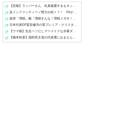
【悲報】ラッパーさん、札束披露するもネット民から「新…
— 吉岡 由梨子 (y_y219)
2018, 6
反インファンティーノ勢力が続々？！ FAがFIFA会長続投…
ラリベイとふなーの試合終わっ
月 30
政府「増税」敵「増税すんな！増税メガネ！」→政府「減税…
た瞬間の姿が試合のキツさを物
ラリベイ選手のヒーローインタ
日本代表DF冨安健洋の英プレミア・クリスタルパレス加入…
語ってる。プレッシャーかかっ
ビュー。肩でコガネムシも祝
【ウマ娘】生足ヘソだしマーメイドな水着ダンツ「あぁ～…
てたんだなー。
【橋本幹彦】国民民主党の代表選におまえら注目！ちょｗ…
福！
https://t.co/dAqLalcACZ
何とか勝った～ アウェイではや
— nassy0823 (NASSY0823)
っと2勝目かぁ #jefunited
— マルヤマ (bakusou357)
2018, 6月 30
2018, 6月 30
— 穂高(ゼロ の執行人)
(hotaka_tubouchi)
2018, 6月
30
これだけ走った後で誰よりも綺
アウェーで勝利！ここから上が
麗なお辞儀をするアルゼンチン
っぞ！！！ #jefunited
人のラリベイさん。大好き。
https://t.co/JZhRAFlAdd
あぶねえなぁ #jefunited
— ころ🌈生活に戻ってきたショ
— ジェフ犬（ヒロ） (chibainu)
— とーきょーじるー🇪🇸🇫🇷