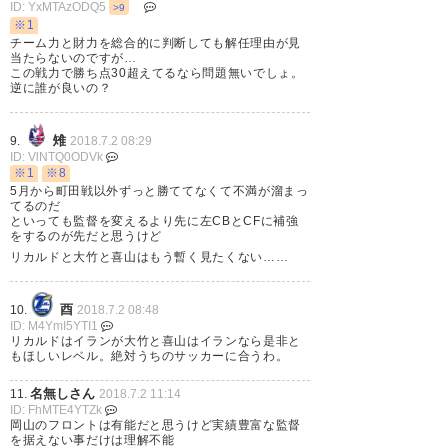
ID: YxMTAzODQ5
>9
ェンスは…後藤が戻ってきて良
※1
チーム力と財力を総合的に判断しても解任理由が見
くなるかと思ったがねえ…
当たらないのですが…
この戦力で勝ち点30超えてるなら問題無いでしょ。
#fagiano
逆に誰が良いの？
— Shinya Fujiwara (shinya_niji)
雉
9.
2018.7.2 08:29
2018, 7月 1
ID: VlNTQ0ODVk
※1
※8
5月から町田戦以外ずっと勝ててなくて不満が溜まっ
てるのだ
といっても監督を変えるより先に左CBとCFに補強
をするのが先だと思うけど
リカルドと大竹と喜山はもう暫く見たくない……
ファジの得点はいずれもいい形
で取れた得点だったので、攻撃
酉
10.
2018.7.2 08:48
面の課題が良い方向で改善でき
ID: M4YmI5YTI1
リカルドはイランが大竹と喜山はイランなら是非と
そうと前向きに捉えてリーグ後
もほしいレベル。絶対うちのサッカーに合うわ。
半戦に突入しましょう。
名無しさん
11.
2018.7.2 11:14
ID: FhMTE4YTZk
岡山のフロントは有能だと思うけど実績豊富な監督
— Fumi Yuki (mailsnow)
2018,
を据えない事だけは理解不能