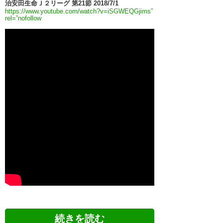
治安田生命Ｊ２リーグ 第21節 2018/7/1
https://www.youtube.com/watch?v=iSGWEQGjims”
rel=”nofollow