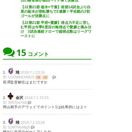
日の柳育崇が強烈ヘッド弾で決勝点
ど、色々とどうにかしないとい
【J2第21節 栃木×千葉】前節14試合ぶり白
— えまえま
けないね
星の栃木が逆転勝ちで2連勝！平松航のJ初
(bomfimdesemana)
2018, 7月
ゴールが決勝点に
1
【J2第21節 甲府×愛媛】得点力不足に苦し
— だじゅうる＠マスコットブロ
む甲府は今季8度目の無得点で愛媛と痛み分
グ (dajudajudaju)
2018, 7月 1
け 3試合連続ドローで総得点数はリーグワ
ーストに
15
コメント
(試合終了) 岡山 3-3 金沢 死力を
夜明けはまだまだ遠いか…
尽くした1戦と言えるでしょう！
#fagiano
引き分けに終わりましたが、ゴ
雉
1.
2018.7.1 23:24
ID: U1OWM1NWU5
>8
>9
ール3つ見れたね٩(๑❛ᴗ❛๑)۶ ポジ
長澤監督解任はまだですか
— 裸茶P＠このゲームは足を使
ティブポジティブ！！ 次こそ勝
います (chiba_daten)
2018, 7月
金沢
2.
2018.7.1 23:25
てるよ！！ #fagiano
1
ID: NiNTcwYjdj
岡山相手のアウェイでポイント1は結果的には上々
https://t.co/ir92OuJwfL
— 勝ち犬テツ (fagiroko)
2018,
雉
3.
2018.7.1 23:26
ID: EyMTMyMjg5
7月 1
確かに金沢のゲームでしたわ