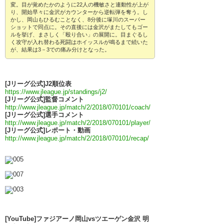
変。目が覚めたかのように22人の機敏さと連動性が上が
り、開始早々に金沢がカウンターから逆転弾を奪う。し
かし、岡山もひるむことなく、8分後に塚川のスーパー
ショットで同点に。その直後には金沢がまたしてもゴー
ルを挙げ、まさしく「殴り合い」の展開に。目まぐるし
く攻守が入れ替わる死闘はホイッスルが鳴るまで続いた
が、結果は3－3での痛み分けとなった。
[Jリーグ公式]J2順位表
https://www.jleague.jp/standings/j2/
[Jリーグ公式]監督コメント
http://www.jleague.jp/match/2/2018/070101/coach/
[Jリーグ公式]選手コメント
http://www.jleague.jp/match/2/2018/070101/player/
[Jリーグ公式]レポート・動画
http://www.jleague.jp/match/2/2018/070101/recap/
[YouTube]ファジアーノ岡山vsツエーゲン金沢 明