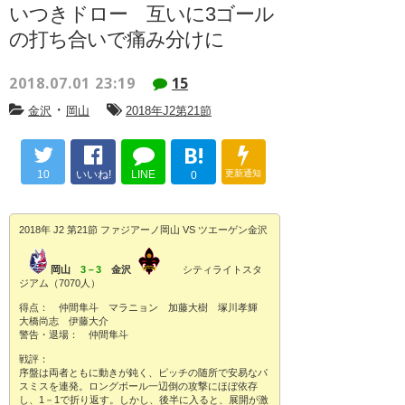
いつきドロー 互いに3ゴール
の打ち合いで痛み分けに
2018.07.01 23:19
15
・
金沢
岡山
2018年J2第21節
B!
10
いいね!
LINE
更新通知
0
2018年 J2 第21節 ファジアーノ岡山 VS ツエーゲン金沢
岡山
3－3
金沢
シティライトスタ
ジアム（7070人）
得点： 仲間隼斗 マラニョン 加藤大樹 塚川孝輝
大橋尚志 伊藤大介
警告・退場： 仲間隼斗
戦評：
序盤は両者ともに動きが鈍く、ピッチの随所で安易なパ
スミスを連発。ロングボール一辺倒の攻撃にほぼ依存
し、1－1で折り返す。しかし、後半に入ると、展開が激