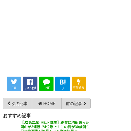
試合は３−３のドローで終了で
京…
https://t.co/my7vKsatOw
しなきゃ！ 選手もサポも頑張っ
す。 終盤はずっとツエーゲンの
た ٩(ˊᗜˋ*)و♪ｶﾞﾝﾊﾞｯﾀ!! #zweigen
— ファジアーノ岡山スタッフ公
ペースだっただけに勝ちたかっ
https://t.co/KVKJXwOqrk
式 (fagiano_koho)
2018, 7月 1
たですが、十分素晴らしいゲー
— naname (naname_zwe12)
ムでした。 #ツエーゲン
2018, 7月 1
#zweigen
いやー勝ちたかったねぇ。 客観
— つれづれZweigen
的に見て、スッゲェ面白い試合
(tsurezwei)
2018, 7月 1
やった。 #ツエーゲン金沢
前半のハラハラが霞むほどの、
B!
後半からのバカ試合っぷりです
— Bikke兄⛑️Z-ARMY (B_Bikke)
10
いいね!
LINE
更新通知
0
よ。 この防御力で、勝ち点1を
2018, 7月 1
持ち帰れるだけで良かったで
次の記事
HOME
前の記事
す。 勝てなかったけど、楽しか
おすすめ記事
ったー！ #zweigen
【J2第21節 岡山×群馬】終盤に均衡破った
ファジ負けなくてよかったけ
https://t.co/XUVNz7AK53
岡山が2連勝で4位浮上！この日が30歳誕生