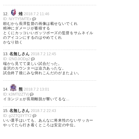
7月 1
雉
12.
2018.7.2 11:46
ID: NiYTY5MTEx
頼むから長澤監督の画像は載せないでくれ
精神にダメージが蓄積する
とくにカッコいいガッツポーズの監督をサムネイル
ファジアーノ、金沢さんと馬鹿
のアイコンにするのはやめてくれ
かなり効く
試合でドロー 久々の得点だった
だけに、久々の勝利といきたか
名無しさん
13.
2018.7.2 12:45
ID: I2NDJiODg2
った やっぱり池内さんは、池内
端から見てて楽しい試合だった。
金沢のカウンターは迫力あったな。
さんだったね ミスが失点につな
試合終了後にみな倒れこんだのがまたよい。
がりまくったり、チャンスが惜
熊
14.
2018.7.2 13:01
しすぎたりで、 何と言うかじれ
ID: k3MTI2ZTVj
イヨンジェが長期離脱が響いてるな…
ったい、おしりがムズムズする
感じだ スカッとした勝利が見た
名無しさん
15.
2018.7.2 22:43
ID: g2ZTQ3YTY2
いよう
いい選手はいても、あんなに将来性のないサッカー
やってたら行き着くところは安定の中位。
— 大和武蔵 (yamatomusasi51)