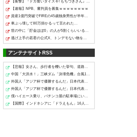
【衝撃】『ドカ食いダイスキ! もちづきさん』TVアニメ製…
ツエーゲン、後半よく攻めてま
終盤は岡山のDFが間延びして、
【速報】NPB、審判員を募集ｗｗｗｗｗｗｗｗ
した👏👏👏 勝ち点1ゲット、お
プレスにいけないことからツエ
資産1億円突破でFIREの45歳独身男性が半年後に仕事復帰を…
今日は激闘やった。負けなくて
つかれ‼️
ーゲンが攻め続けることができ
車ぶっ壊して80万掛かるって言われた…
良かったわ。 #zweigen
世の中に「貯金ほぼ0」の人が5割くらいいるってのが理解…
ました。 これはこの天候で岡山
— MAMI (MAMI40431850)
逃げ上手の若君の公式X、トンデモない物を公開ｗｗｗｗｗ…
側が先にバテたからだと思いま
— ふおん (Fuon_P)
2018, 7月 1
2018, 7月 1
す。 後半途中からリスタートを
アンテナサイトRSS
ガンガン相手DFの裏に蹴ってい
【悲報】女さん、歩行者を轢いた挙句、道路に倒れてどえ…
ましたが、これは岡山の体力…
中国「大洪水！」三峡ダム「決壊危機」台風13号「三峡直…
あー勝てた試合だったのに…
【本日 金沢戦】 試合が終了しま
https://t.co/YuL22N3EWv
外国人「アジア杯で優勝するんだ」日本代表、W杯ポット1…
#zweigen
した。 岡山 3-3 金沢 仲間（10
外国人「アジア杯で優勝するんだ」日本代表、W杯ポット1…
— つれづれZweigen
分） 塚川（59分） 伊藤（70
僕ハイエース乗り、パチンコ屋の駐車場にいるけど隣に停…
— コバナ☆☆ (kobana19)
(tsurezwei)
2018, 7月 1
分） 本日の入場者数は7,070名
【国際】インドネシアに「ドラえもん」16人 日本アニメ…
2018, 7月 1
でした。 本日も多くのご声援、
ありがとうございました。 次の
試合は7月7日に、アウェイで東
7月連戦初戦 勝ち点１は良しと