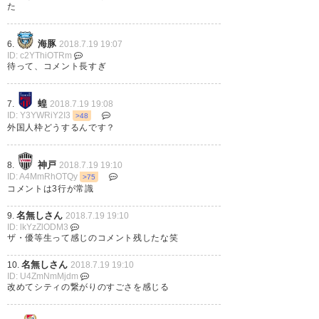
た
ツェティノヴィッチってどんな
選手なんやろ、、、コメント見
海豚
6.
2018.7.19 19:07
ID: c2YThiOTRm
る限り、すげーいいやつ。た
待って、コメント長すぎ
だ、俺の中でいい奴＝ニーニっ
ていう方程式があるんだよ←
蝗
7.
2018.7.19 19:08
ID: Y3YWRiY2I3
>48
外国人枠どうするんです？
— 蹴球 (fmarinos_14)
2018, 7
月 19
神戸
8.
2018.7.19 19:10
ID: A4MmRhOTQy
>75
コメントは3行が常識
名無しさん
9.
2018.7.19 19:10
ID: lkYzZlODM3
「ドゥシャン ツェティノヴィッ
ザ・優等生って感じのコメント残したな笑
チ」って、息継ぎせずに10回言
名無しさん
10.
2018.7.19 19:10
ってみろ( ｰ`дｰ´)
ID: U4ZmNmMjdm
改めてシティの繋がりのすごさを感じる
https://t.co/oAwF1FYYi4