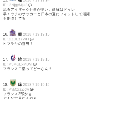
鞠
15.
2018.7.19 19:14
— ﾀ (ma_sociedad)
2018, 7月
ID: I3NjgyMjU3
19
流石アイザック仕事が早い。愛称はドゥレ
早くウチのサッカーと日本の夏にフィットして活躍
を期待してる
熊
16.
2018.7.19 19:15
ID: ZiZDEzYWFl
ツェティノヴィッチ選手のお名
ヒマラヤの雪男？
前を辞書登録しました
雉
17.
2018.7.19 19:15
— 南極のハルタ (haruta_cube)
ID: M5MGExMDVl
フランス二部ってどーなん？
2018, 7月 19
緑
18.
2018.7.19 19:15
ID: MyMzczZjcw
フランス2部かぁ…
どんな世界なんやろ
ドゥシャン ツェティノヴィッチ
#覚えられない
雉牛
19.
2018.7.19 19:15
ID: IxOGY4Nzgy
ランスって最近ちょっとだけリーグアンのチームだ
— boʎıʞ (l83DK)
2018, 7月 19
ったよね？
普通にシティのコネクション凄いね。