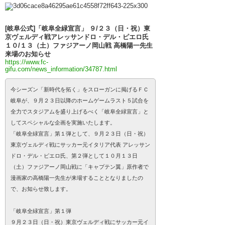
[岐阜公式]「岐阜全緑宣言」 ９/２３（日・祝）東
京ヴェルディ戦アレッサンドロ・デル・ピエロ氏
１０/１３（土）ファジアーノ岡山戦 高橋陽一先生
来場のお知らせ
https://www.fc-
gifu.com/news_information/34787.html
今シーズン「新時代を拓く」をスローガンに掲げるＦＣ
岐阜が、９月２３日以降のホームゲームラスト５試合を
全力でスタジアムを盛り上げるべく「岐阜全緑宣言」と
してスペシャルな企画を実施いたします。
「岐阜全緑宣言」第１弾として、９月２３日（日・祝）
東京ヴェルディ戦にサッカー元イタリア代表 アレッサン
ドロ・デル・ピエロ氏、第２弾として１０月１３日
（土）ファジアーノ岡山戦に「キャプテン翼」原作者で
漫画家の高橋陽一先生が来場することとなりましたの
で、お知らせ致します。
「岐阜全緑宣言」第１弾
９月２３日（日・祝）東京ヴェルディ戦にサッカー元イ