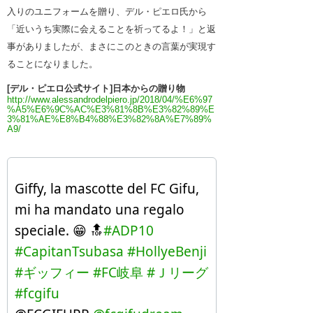
入りのユニフォームを贈り、デル・ピエロ氏から
「近いうち実際に会えることを祈ってるよ！」と返
事がありましたが、まさにこのときの言葉が実現す
ることになりました。
[デル・ピエロ公式サイト]日本からの贈り物
http://www.alessandrodelpiero.jp/2018/04/%E6%97
%A5%E6%9C%AC%E3%81%8B%E3%82%89%E
3%81%AE%E8%B4%88%E3%82%8A%E7%89%
A9/
Giffy, la mascotte del FC Gifu,
mi ha mandato una regalo
speciale. 😁 🔝
#ADP10
#CapitanTsubasa
#HollyeBenji
#ギッフィー
#FC岐阜
#Ｊリーグ
#fcgifu