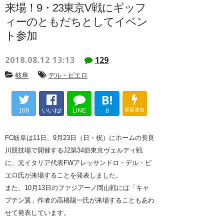
来場！9・23東京V戦にギッフ
ィーのともだちとしてイベン
ト参加
2018.08.12 13:13
129
岐阜
デル・ピエロ
B!
169
いいね!
LINE
更新通知
8
FC岐阜は11日、9月23日（日・祝）にホームの長良
川競技場で開催するJ2第34節東京ヴェルディ戦
に、元イタリア代表FWアレッサンドロ・デル・ピ
エロ氏が来場することを発表しました。
また、10月13日のファジアーノ岡山戦には「キャ
プテン翼」作者の高橋陽一氏が来場することもあわ
せて発表しています。