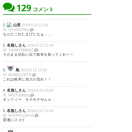
129
月 11
https://t.co/Wl0G9Gb28w
コメント
— 白鳥士郎 (nankagun)
2018,
山形
1.
2018.8.12 13:16
8月 12
ID: VjYmI2OTMy
なんだこれたまげたなぁ……
デルピエロが飛騨牛食いに来る
の？すげぇ
名無しさん
2.
2018.8.12 13:18
ID: YyNWY5MWQ2
そのまま試合に出て岐阜を救ってくれー！
— 足柄 (bluesolid00)
2018, 8月
11
鳥
3.
2018.8.12 13:18
ID: M1MDQ1MTZi
これは岐阜に加入の流れ！！
名無しさん
4.
2018.8.12 13:20
ID: M0ZTUyNjEy
大事なハーフタイムにデル・ピ
ギッフィー、モテモテやんｗ
エロが長良川に来る話でオロオ
名無しさん
5.
2018.8.12 13:20
ロしてる。おちつけ、まずエス
ID: NmOWYyODU0
普通にスゴイ
パルスだ。