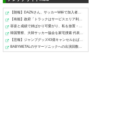
ォームに載ってるのはFC岐阜だ
阜！！
トを投げ込んでくるFC岐阜
け！！！！ #fcgifu #キャプテン
【朗報】DAZNさん、サッカーW杯で加入者数5倍に 視聴者…
https://t.co/ZnGZA4n0F3
様！！！
【有能】政府「トラックはサービスエリア利用有料化すれ…
翼
https://t.co/W7IWqg2aoe
— マチャトモ (masatomoGP)
容姿と成績で姉ばかり可愛がり、私を放置・差別してきた…
— tama (tama12NGE)
2018, 8
— 白鳥士郎 (nankagun)
2018, 8月 11
2018,
韓国警察、大韓サッカー協会を家宅捜索 代表監督選考巡り
月 11
8月 11
【悲報】ジャンプグッズ43億キャンセルおばさん、ご尊顔…
BABYMETALのサマーソニックへの出演回数が歴代2位
デルピエロとかやばいって ユー
マジ？デルピエロって 左後方か
デルピエロ来るって！ ギッフィ
ベのユニ持って参戦するか！
らきたロングパスを右のアウト
ー営業力半端ねぇ！
でダイレクトボレーゴールを決
— taku (takumi0120_25)
2018,
めたあのデルピエロですか？
— kyskznb2.0 (kyskznb)
8月 11
2018,
8月 11
https://t.co/3mHN0ROrwN
— 健P (takeru_p)
2018, 8月 11
あかん、デルピエロで試合が全