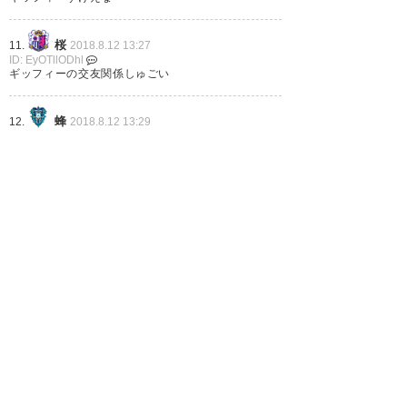
桜
11.
2018.8.12 13:27
ID: EyOTllODhl
ギッフィーの交友関係しゅごい
ある意味ポドルスキ、イニエス
タ、トーレス加入よりすごいか
蜂
12.
2018.8.12 13:29
ID: cyZWU4MTRi
もしれない、ギッフィーがデル
あえてノリに反して申し訳ないけどどういう繋が
り？
ピエロを呼び寄せたという事
「マスコットの友達」とかしょーもないギャグでは
スルー出来ないゲストじゃないか
実。
— ありま☆(´･д･`)ﾌﾜｯﾎｰ!
犬
13.
2018.8.12 13:29
ID: Y4NjU0Y2E3
(arima_f)
2018, 8月 11
1ヶ月遅くしてくれてもええねんで|ω･`)
岐阜
14.
2018.8.12 13:31
ID: E5NDY1NWY5
ギッフィー「Yo♪ロッパ(ヨーロッパ)のサッカー選
手、大体トモダチ♪」
ドロンパの友達＝アイアム野田
ギッフィーの友達＝デルピエロ
名無しさん
15.
2018.8.12 13:31
ID: g1ZDJkODEz