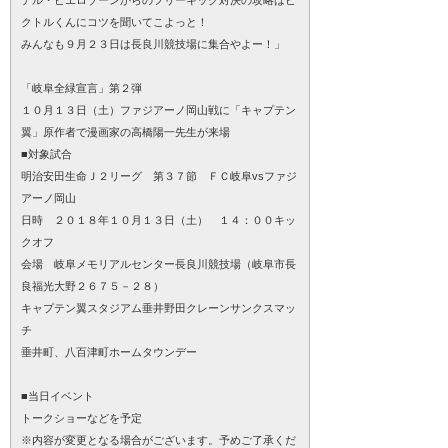
デル・ピエロゾーンからのフリーキック対決の攻略はビ
クトルくんにコツを聞いてこよっと！
みんなも９月２３日は長良川競技場に集合やよー！」
「岐阜全緑宣言」第２弾
１０月１３日（土）ファジアーノ岡山戦に「キャプテン
翼」原作者で漫画家の高橋陽一先生が来場
■対象試合
明治安田生命Ｊ２リーグ 第３７節 ＦＣ岐阜vsファジ
アーノ岡山
日時 ２０１８年１０月１３日（土） １４：００キッ
クオフ
会場 岐阜メモリアルセンター長良川競技場（岐阜市長
良福光大野２６７５－２８）
キャプテン翼スタジアム垂井野田クレーンサンクスマッ
チ
垂井町、八百津町ホームタウンデー
■当日イベント
トークショーなどを予定
※内容が変更となる場合がございます。予めご了承くだ