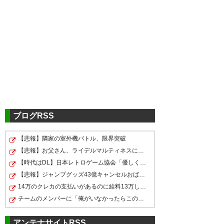
ツイッターの反応
いや、今日呼んでよデルピエロ
https://t.co/rBYfbVQsYn
— 統 (sanga29a256)
2018, 8月
11
ブログRSS
【悲報】隣家の室外機バトル、限界突破
マ、マジかよ！！デルピエロが
ああああああ！キャプテン翼が
【悲報】お父さん、ライデルマルティネスに殺害予告
岐阜に！！！！イタリア大好き
きっかけでサッカーにのめり込
【時代はDL】日本レトロゲーム協会「優しく磨いていたの…
ギッフィーがユニフォーム送っ
の俺、ヤバイ、ヤバイ、ヤバ
み、インザーギとデルピエロと
【悲報】ジャンプグッズ43億キャンセルおばさん、ご尊顔…
たら岐阜にデルピエロと高橋先
イ！！！！びっしょ濡
14万のクレカの支払いがあるのに給料13万しかなくて詰ん…
ジダンがいた時代のユーべが好
生が来てくれることになっ
チームのメンバーに「俺がいなかったらこのプロジェクト…
れ！！！！デルピエロや
きでユニホーム買ったわたくし
た！！！ キャプテン翼がユニフ
で！！！！ FC岐阜！！FC岐
のストライクゾーンにストレー
アンテナサイトRSS