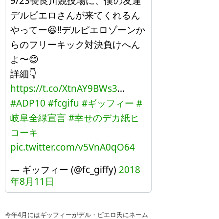
9/23長良川競技場に、僕の友達
デルピエロさんが来てくれるん
やってー😆‼️デルピエロゾーンか
らのフリーキック対決負けへん
よ〜😊
詳細👇
https://t.co/XtnAY9BWs3
…
#ADP10
#fcgifu
#ギッフィー
#
岐阜全緑宣言
#幸せのデカ紙ヒ
コーキ
pic.twitter.com/v5VnA0qO64
— ギッフィー (@fc_giffy)
2018
年8月11日
今年4月にはギッフィーがデル・ピエロ氏にネーム