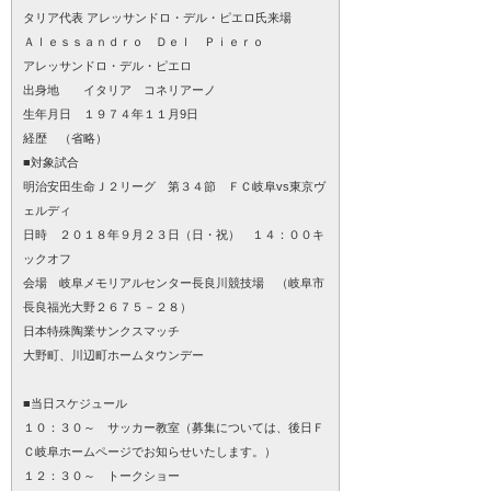
タリア代表 アレッサンドロ・デル・ピエロ氏来場
Ａｌｅｓｓａｎｄｒｏ Ｄｅｌ Ｐｉｅｒｏ
アレッサンドロ・デル・ピエロ
出身地 イタリア コネリアーノ
生年月日 １９７４年１１月9日
経歴 （省略）
■対象試合
明治安田生命Ｊ２リーグ 第３４節 ＦＣ岐阜vs東京ヴ
ェルディ
日時 ２０１８年９月２３日（日・祝） １４：００キ
ックオフ
会場 岐阜メモリアルセンター長良川競技場 （岐阜市
長良福光大野２６７５－２８）
日本特殊陶業サンクスマッチ
大野町、川辺町ホームタウンデー
■当日スケジュール
１０：３０～ サッカー教室（募集については、後日Ｆ
Ｃ岐阜ホームページでお知らせいたします。）
１２：３０～ トークショー