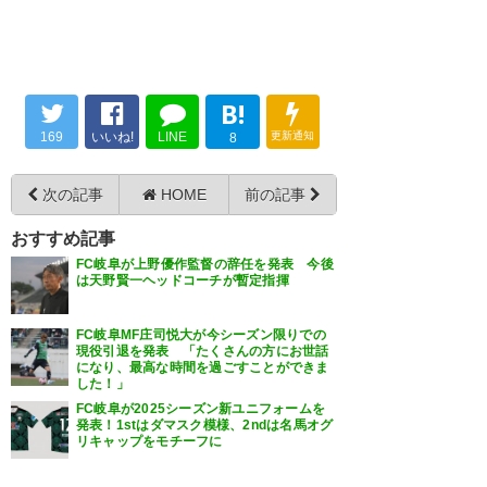
遂に！デル・ピエロが！岐阜に
然入ってけぇへん(;´д｀)
来る！ マジか！凄いぞ！FC岐
ギッフィーとデル・ピエロさん
— マチャトモ (masatomoGP)
阜！ #fcgifu #FC岐阜
2018, 8月 11
のポスター、真ん中に「ともだ
https://t.co/Q1GrY25dRE
B!
ちができました。」って書いて
169
いいね!
LINE
更新通知
8
— whoisme (Whoisme813)
あるんやね(笑)
2018, 8月 11
次の記事
HOME
前の記事
古橋抜けた補強でデルピエロね
— 緑のくまさん (Yuaman1208)
2018, 8月 11
おすすめ記事
— オラトス (oratos_kyoto3ga)
FC岐阜が上野優作監督の辞任を発表 今後
2018, 8月 11
は天野賢一ヘッドコーチが暫定指揮
FC岐阜MF庄司悦大が今シーズン限りでの
デルピエロが来てくれるだけじ
現役引退を発表 「たくさんの方にお世話
になり、最高な時間を過ごすことができま
ゃなく、原博実さんと平畠さん
した！」
デルピエロFC岐阜のうりんコラ
FC岐阜が2025シーズン新ユニフォームを
も来てくれる！これはつまり…
発表！1stはダマスク模様、2ndは名馬オグ
ボ？？？（先読みマン）
リキャップをモチーフに
あとは『サポルト！』の高田先
生が来てくれたら完璧だな！
— 春風Kieß (kies_hal)
2018, 8