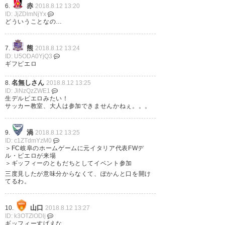
赤
6.
2018.8.12 13:20
— にゃ (meroson)
2018, 8月 11
ID: JjZDlmNjYx
どういうことなの…
熊
7.
2018.8.12 13:24
ID: U5ODA0YjQ3
岐阜ユニにキャプ翼 ←わかる マ
ギフピエロ
スコットがキャプ翼好きのデル
名無しさん
8.
2018.8.12 13:25
ID: JiNzQzZWE1
ピエロにユニフォーム送る ←ま
生デルピエロみたい！
サッカー教室、大人は参加できませんかねぇ。。。
だわかる デルピエロから反応が
ある ←すごい。やっぱスターは
渦
9.
2018.8.12 13:25
対応が違う デルピエロ来場決定
ID: c1ZTdmYzM0
＞FC岐阜のホームゲームに元イタリア代表FWデ
←は？ 高橋陽一先生来場決定 ←
ル・ピエロが来場
＞ギッフィーのともだちとしてイベント参加
岐阜ちゃん全力スギィ！ #FC岐
三度見したが意味分からなくて、ぽかんと口を開け
てるわ。
阜
— おいしくるメトクさん(=ﾟωﾟ)
山口
10.
2018.8.12 13:27
ID: k3OTZlODlj
ﾉ (maytoku5109)
2018, 8月 11
ギッフィーすげえな