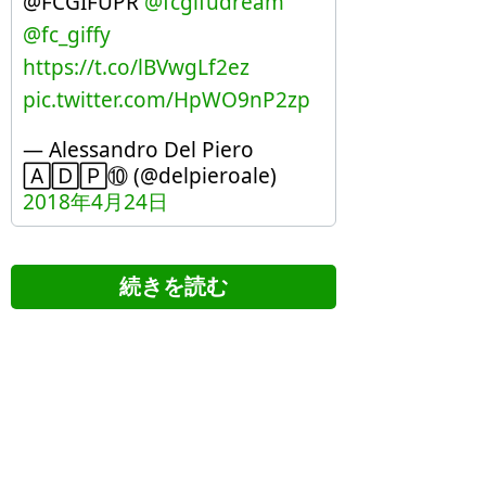
@FCGIFUPR
@fcgifudream
@fc_giffy
https://t.co/lBVwgLf2ez
pic.twitter.com/HpWO9nP2zp
— Alessandro Del Piero
🄰🄳🄿⑩ (@delpieroale)
2018年4月24日