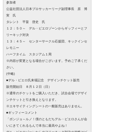
参加者
公益社団法人日本プロサッカーリーグ副理事長 原 博
実 氏
タレント 平畠 啓史 氏
１２：５０～ デル・ピエロゾーンからギッフィーとフ
リーキック対決
１３：４５～ センターサークル応援団、キックインセ
レモニー
ハーフタイム スタジアム１周
※内容が変更となる場合がございます。予めご了承くだ
さい。
(中略)
■デル・ピエロ氏来場記念 デザインチケット販売
販売開始日 ８月１２日（日）
※通常のチケットをご購入いただき、試合会場でデザイ
ンチケットと引き換えとなります。
※エキサイティングシートの一般販売はありません。
■ギッフィーコメント
「ボンジョ～ルノ！僕のともだちデル・ピエロさんが会
いにきてくれるもんで本当に最高やよね！