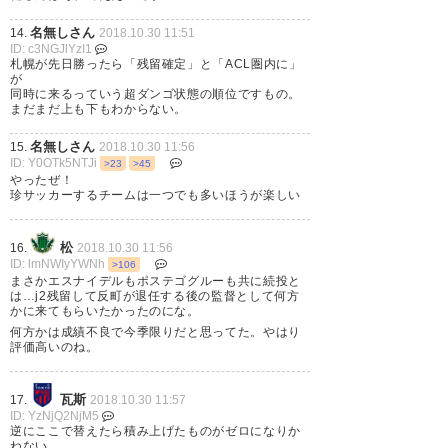
名無しさん
14.
2018.10.30 11:51
ID: c3NGJlYzI1
札幌が先日勝ったら「残留確定」と「ACL圏内に」
が
同時に来るっていう超ダンゴ状態の順位ですもの。
まだまだ上も下もわからない。
名無しさん
15.
2018.10.30 11:56
ID: Y0OTk5NTJi
>23
>45
やったぜ！
珍サッカーするチームは一つでも多いほうが楽しい
松
16.
2018.10.30 11:56
ID: lmNWIyYWNh
>106
まさかエスナイデルもポステゴグルーも共に続投と
は…j2残留して反町が退任する後の監督として何方
かに来てもらいたかったのにな。
何方かは成績不良で今季限りだと思ってた。やはり
評価高いのね。
瓦斯
17.
2018.10.30 11:57
ID: YzNjQ2NjM5
逆にここで替えたら積み上げたものがゼロになりか
ねない