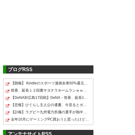
ツイッターの反応
続投してもらわなきゃ困るよ ト
リコロールの時代が来るまでボ
スと戦う 横浜ポステコグルー監
督続投へ ルヴァン杯準Ｖ評価
ブログRSS
（日刊スポーツ） – Yahoo!ニュ
【朗報】 Kindleのスポーツ漫画全巻50%還元、名作揃いす…
ース
https://t.co/1eb5HmA0AR
アンジェ続投ってニュースなん
アンジェ続投は知っていた。 そ
筒香、延長１２回裏サヨナラホームランｗｗｗｗｗｗｗｗｗ
@YahooNewsTopics
だそれ。当たり前だろ。逆に今
うだと信じていた。
【DeNA対広島17回戦】DeNA・筒香、延長12回にサヨナラホ…
解任されても今シーズン全て水
【悲報】ひぐらし主人公の遺書、今見るとガチで意味不明…
— jose (jose_marisapo)
2018,
— 🇫🇷 トリ坊 🇫🇷
の泡だわ。
【訃報】ラグビー九州電力所属の選手が熱中症で死亡 フ…
10月 30
(A__Marinos)
2018, 10月 30
去年10月にゲーミングPC買おうと思ったけどもう少し後で…
— ナミ (7345_net)
2018, 10月
30
アンテナサイトRSS