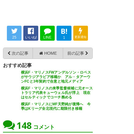
— polaris (Polaris_sky)
2018,
アンジェの去就について黒澤さ
この1年だけだとしたら中途半端
10月 30
んがコメントしてます。クラブ
すぎる。続投して2年目を見てみ
の意思は来季もアンジェで、
たい。
B!
と。アンジェにはオファーが来
— Yoshi (ヨシ) (YoshiSLP)
2018,
25
いいね!
LINE
更新通知
1
これは今季1番の朗報！ 元々一
ているようなので、これから交
10月 30
年で完成するシステムでは無い
渉に入るということでしょう
次の記事
HOME
前の記事
しね。 アンジェの２年目以降の
ね。
https://t.co/ww3T2t75lK
おすすめ記事
強さは散々言われてきたから期
— うとがりあ (kyufzmu)
2018,
横浜F・マリノスFWアンデルソン・ロペス
待してる。
ポステコグルー監督はギリシャ
がサウジアラビア移籍か アル・タアーウ
10月 30
ンFCと3年契約で合意と地元メディア
https://t.co/tKOPal2Qst
のナショナルチームに行くと思
横浜F・マリノスの来季監督候補に元オース
トラリア代表キューウェル氏が浮上 現在
ってたから驚いた。ただJ1残留
— Gaviota./かもめ (Ani_Mari_J)
はセルティックでコーチ務める
が決まってない状況だから来期
横浜F・マリノスにMF天野純が復帰へ 今
2018, 10月 30
季はKリーグ全北現代に期限付き移籍
黒澤社長はアンジェとの2年契約
についてはなんとも言えない。
の2年目の続投を要請したという
148
— kazu(サッカー専用)
コメント
ことでしょうか。
(4w7Z6zNeqVFwZrt)
2018, 10