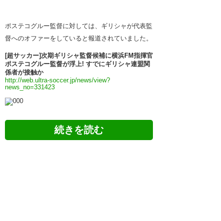
ポステコグルー監督に対しては、ギリシャが代表監
督へのオファーをしていると報道されていました。
[超サッカー]次期ギリシャ監督候補に横浜FM指揮官
ポステコグルー監督が浮上! すでにギリシャ連盟関
係者が接触か
http://web.ultra-soccer.jp/news/view?
news_no=331423