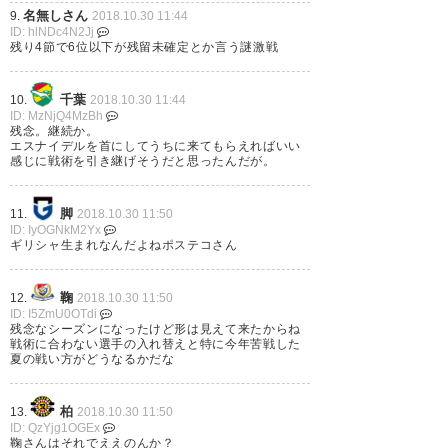
名無しさん
9.
2018.10.30 11:44
ID: hlNDc4N2Jj
残り4節で6位以下が残留未確定とか言う謎激戦
千葉
10.
2018.10.30 11:44
ID: MzNjQ4MzBh
残念。継続か。
エスナイデルを首にしてうちに来てもらえればいい
感じに戦術を引き継げそうだと思ったんだが。
脚
11.
2018.10.30 11:50
ID: IyOGNkM2Yx
ギリシャ生まれなんだよねポステコさん
鞠
12.
2018.10.30 11:50
ID: I5ZmU0OTdi
残念なシーズンになったけど形は見えて来たからね
戦術に合わない選手の入れ替えと特に今年苦戦した
夏の戦い方がどうなるかだな
柏
13.
2018.10.30 11:50
ID: QzYjg1OGEx
鞠さんはそれでええのんか？