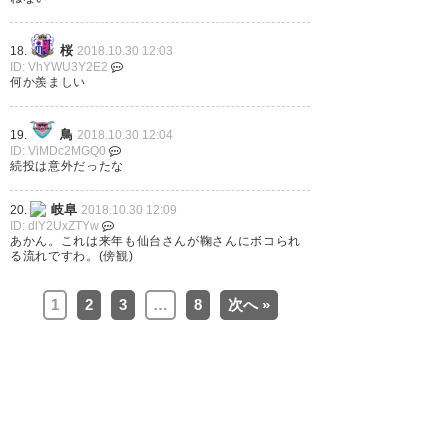
桜
18.
2018.10.30 12:03
ID: VhYWU3Y2E2
何か羨ましい
鳥
19.
2018.10.30 12:04
ID: ViMDc2MGQ0
続投は意外だったな
岐阜
20.
2018.10.30 12:09
ID: dlY2UxZTYw
あかん。これは来年も仙台さんが鞠さんにボコられ
る流れですわ。(傍観)
1
2
3
…
8
次へ »