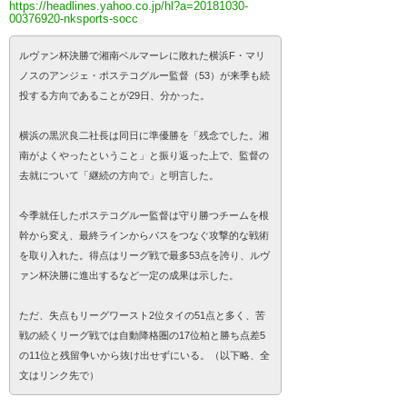
https://headlines.yahoo.co.jp/hl?a=20181030-
00376920-nksports-socc
ルヴァン杯決勝で湘南ベルマーレに敗れた横浜F・マリ
ノスのアンジェ・ポステコグルー監督（53）が来季も続
投する方向であることが29日、分かった。
横浜の黒沢良二社長は同日に準優勝を「残念でした。湘
南がよくやったということ」と振り返った上で、監督の
去就について「継続の方向で」と明言した。
今季就任したポステコグルー監督は守り勝つチームを根
幹から変え、最終ラインからパスをつなぐ攻撃的な戦術
を取り入れた。得点はリーグ戦で最多53点を誇り、ルヴ
ァン杯決勝に進出するなど一定の成果は示した。
ただ、失点もリーグワースト2位タイの51点と多く、苦
戦の続くリーグ戦では自動降格圏の17位柏と勝ち点差5
の11位と残留争いから抜け出せずにいる。（以下略、全
文はリンク先で）