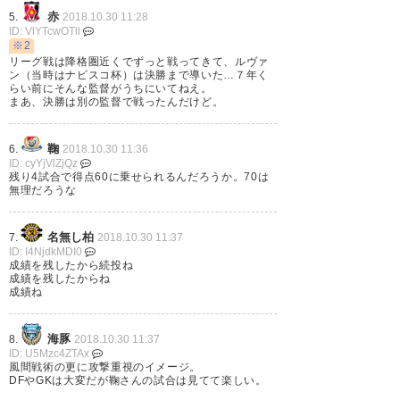
いいですね！ 1年目でルヴァン
赤
5.
2018.10.30 11:28
決勝までいったから、2年目は3
ID: VlYTcwOTll
※2
冠いっちゃうかもな〜笑
リーグ戦は降格圏近くでずっと戦ってきて、ルヴァ
ン（当時はナビスコ杯）は決勝まで導いた…７年く
#fmarinos
らい前にそんな監督がうちにいてねえ。
まあ、決勝は別の監督で戦ったんだけど。
https://t.co/IzA5Q3bAZt
鞠
6.
2018.10.30 11:36
— 🇫🇷よこはまのかもめ🇫🇷
ID: cyYjVlZjQz
(kamomeyokohama)
2018, 10
残り4試合で得点60に乗せられるんだろうか。70は
無理だろうな
月 30
名無し柏
7.
2018.10.30 11:37
ID: I4NjdkMDI0
成績を残したから続投ね
成績を残したからね
成績ね
海豚
8.
2018.10.30 11:37
ID: U5Mzc4ZTAx
風間戦術の更に攻撃重視のイメージ。
DFやGKは大変だが鞠さんの試合は見てて楽しい。