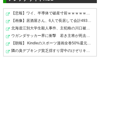
これで腰を据えて来季を見据え
【悲報】ワイ、半導体で破産寸前ｗｗｗｗｗｗｗｗｗｗ
3年はやってもらわないと。 そ
【画像】居酒屋さん、6人で長居して会計4939円しか使わな…
られる。残留するのはもちろん
ういう契約じゃなかった？ この
北海道江別大学生殺人事件、主犯格の川口被告(19)に無期…
のこと。 横浜ポステコグルー監
とりあえずホッとした。 まだま
サッカーが継続されれば、マリ
ウガンダサッカー界に衝撃 若き主将が死去 携帯電話強…
督続投へ ルヴァン杯準Ｖ評価
だ目標は達成してない。もっと
ノスでプレーしたいと思う選手
【朗報】 Kindleのスポーツ漫画全巻50%還元、名作揃いす…
https://t.co/ZiXbRZP7Rj
もっと強くなっていくのみ！ 横
隣の臭デブキング貧乏揺すり背中のけぞりキョロ厨カンス…
も増えるはず。 #fmarinos #マ
@nikkansportsさんから
浜ポステコグルー監督続投へ
リノス
ルヴァン杯準Ｖ評価
https://t.co/HhsXzndA1v
— いた (itaruru)
2018, 10月 30
#SmartNews
— marisapo23 (marisapo231)
https://t.co/8rm0ouJAvv
2018, 10月 30
— hiroyuki sakurai (0127Beth)
横浜ポステコグルー監督続投
2018, 10月 30
https://t.co/QByEz9FPn2
良か
った、これは朗報。
ポステコグルー監督続投は賛
成。もちろん残留してだけど。