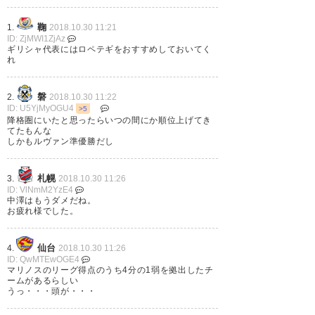
https://t.co/OmE7bgDw5D
月 30
鞠
1.
2018.10.30 11:21
— KEN.SODa (tonosama25_10)
ID: ZjMWI1ZjAz
ギリシャ代表にはロペテギをおすすめしておいてく
2018, 10月 30
れ
磐
2.
2018.10.30 11:22
ID: U5YjMyOGU4
>5
降格圏にいたと思ったらいつの間にか順位上げてき
現体制がポステコグルーにタマ
てたもんな
しかもルヴァン準優勝だし
預けられるって判断ならば問題
なしかと。
札幌
3.
2018.10.30 11:26
ID: VlNmM2YzE4
中澤はもうダメだね。
— 角鷹 (tubuyakkuma)
2018,
お疲れ様でした。
10月 30
仙台
4.
2018.10.30 11:26
ID: QwMTEwOGE4
マリノスのリーグ得点のうち4分の1弱を拠出したチ
ームがあるらしい
うっ・・・頭が・・・
ボスが無事に続投してくれると