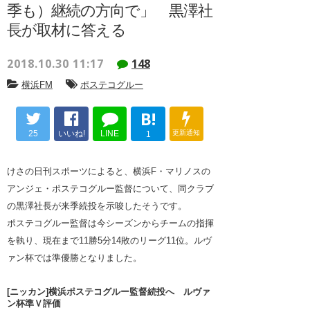
季も）継続の方向で」 黒澤社
長が取材に答える
2018.10.30 11:17
148
横浜FM
ポステコグルー
B!
25
いいね!
LINE
更新通知
1
けさの日刊スポーツによると、横浜F・マリノスの
アンジェ・ポステコグルー監督について、同クラブ
の黒澤社長が来季続投を示唆したそうです。
ポステコグルー監督は今シーズンからチームの指揮
を執り、現在まで11勝5分14敗のリーグ11位。ルヴ
ァン杯では準優勝となりました。
[ニッカン]横浜ポステコグルー監督続投へ ルヴァ
ン杯準Ｖ評価