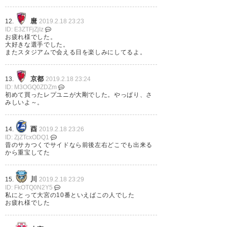
麿
12.
2019.2.18 23:23
ID: E3ZTFjZjIz
お疲れ様でした。
渡邉大剛はいい解説者になる
大好きな選手でした。
またスタジアムで会える日を楽しみにしてるよ。
説。
— ハルタイキ (haltaiki)
2019, 2
京都
13.
2019.2.18 23:24
ID: M3OGQ0ZDZm
月 18
初めて買ったレプユニが大剛でした。やっぱり、さ
みしいよ～。
酉
14.
2019.2.18 23:26
ID: ZjZTcxODQ1
マジか大剛、お疲れ様。 大宮で
昔のサカつくでサイドなら前後左右どこでも出来る
から重宝してた
仕事しないかなぁ、戻って来て
欲しい
川
15.
2019.2.18 23:29
ID: FkOTQ0N2Y5
私にとって大宮の10番といえばこの人でした
— アルディー者 (ardija12th)
お疲れ様でした
2019, 2月 18