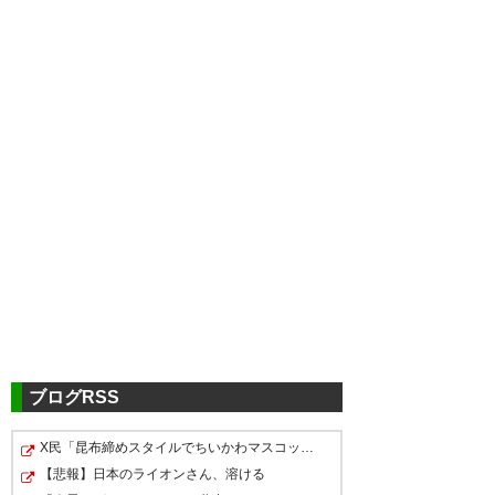
ツイッターの反応
大剛ぉ…
— 🐦パパド寿司🐶
(ginza4hariitan)
2019, 2月 18
ブログRSS
X民「昆布締めスタイルでちいかわマスコットを映画館に連…
渡邉大剛引退！？このタイミン
大剛も引退することになったの
【悲報】日本のライオンさん、溶ける
えーー渡邉大剛引退なのかー。
グでかよ！