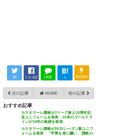
返信してたな。 寂しいもんです
渡邉大剛、現役引退って．．．
ねぇ。
引退するぐらいなら讃岐に戻っ
渡邉大剛引退がショック過ぎて
てきてほしい、なーんて簡単な
— 拉麺 (ramen_hanshin)
2019,
辛い
https://t.co/PXVQAOiy2H
2月 18
話じゃないのはわかってる。残
— カスペン (h_v_k_dearu)
念な気持ちでいっぱいだ。 しか
2019, 2月 18
し、本人が決断したことを尊重
し、これからの人生を楽しんで
B!
進んで行かれることを心から願
39
いいね!
LINE
更新通知
1
ってます。
渡邉大剛が引退か。京都時代に
エグいミドルを決めるヤツって
次の記事
HOME
前の記事
— うえきちω (uekichi)
2019, 2
イメージが付いてからずっと好
月 18
おすすめ記事
きだったな。抹茶好きの大剛さ
カマタマーレ讃岐がJリーグ参入10周年記
んがまた京都で仕事する事を密
念ユニフォームを発表 10本のゴールドラ
インが10年の軌跡を表現
かに祈ってます。
カマタマーレ讃岐が2025シーズン新ユニフ
ォームを発表 「甲冑を身に纏い、 讃岐の
大剛…引退するなんて想像もし