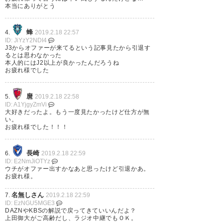
本当にありがとう
ー！
蜂
4.
2019.2.18 22:57
— マイマイ (maimai39mk)
ID: JiYzY2NDI4
2019, 2月 18
J3からオファーが来てるという記事見たから引退す
るとは思わなかった
本人的にはJ2以上が良かったんだろうね
お疲れ様でした
麿
5.
2019.2.18 22:58
そっか、満足行くチームから声
ID: A1YjgyZmVi
大好きだったよ。もう一度見たかったけど仕方が無
掛からなかったのか… セレモニ
い。
お疲れ様でした！！！
ーは大剛の意向でやんないの
か… さみしい
長崎
6.
2019.2.18 22:59
ID: E2NmJiOTYz
— かれん (r1e1n0c7a)
2019, 2
ウチがオファー出すかなあと思ったけど引退かあ。
お疲れ様。
月 18
名無しさん
7.
2019.2.18 22:59
ID: EzNGU5MGE3
DAZNやKBSの解説で戻ってきていいんだよ？
上田御大がご高齢だし、ラジオ中継でもＯＫ。