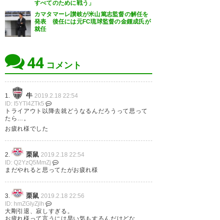
すべてのために戦う」
— 大地 (daichi10_spulse)
2019,
とらんかった…なんでや… 一緒
カマタマーレ讃岐が米山篤志監督の解任を
2月 18
発表 後任には元FC琉球監督の金鍾成氏が
に写真撮ってくれたとき、テン
就任
パってシャッター押し間違えて
も笑顔で撮り直してくれたのは
44
コメント
いい思い出や
https://t.co/8XJhM8Mrju
牛
1.
2019.2.18 22:54
ID: I5YTI4ZTk5
— いのっち (555913phi)
2019,
トライアウト以降去就どうなるんだろうって思って
たら…。
2月 18
お疲れ様でした
栗鼠
2.
2019.2.18 22:54
ID: Q2YzQ5MmZj
まだやれると思ってたがお疲れ様
引退かぁ。。まだやって欲しか
ったけど…さみしいなぁ。 大剛
栗鼠
3.
2019.2.18 22:56
お疲れさまでした。 讃岐に来て
ID: hmZGIyZjlh
大剛引退、寂しすぎる。
くれてありがとう！忘れないよ
お疲れ様って言うには早い気もするんだけどな…