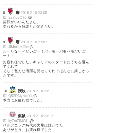
大剛本当にありがとう‼️
麿
8.
2019.2.18 23:05
ID: EzYjc2OTdl
— のびー (Novurin893)
2019, 2
笑顔がいいんだよな。
月 18
喋れるから解説とか聞きたい。
麿
9.
2019.2.18 23:07
ID: JlMmJjMGIw
わーたなーべだいごー！バーモーバモバモだいご
ー！！
【讃岐】大剛、お疲れ様。色々
お疲れ様でした。キャリアのスタートにうちを選ん
でくれて
とありがとう。まだ現役でやり
そして色んな活躍を見せてくれてほんとに嬉しかっ
たです。
たかったと思うけど（Ｊ２以上
でチーム探してたもんね）、決
讃岐
10.
2019.2.18 23:11
めた以上は切り替えて、次のス
ID: Q5ZDMyNmY4
本当にお疲れ様でした。
テージを充実させてくれ。
栗鼠
— 和泉彼方 (kanata0954)
2019,
11.
2019.2.18 23:12
ID: kyZmZlMWI1
2月 18
ベルデニック時代の大剛は輝いてた
ありがとう、お疲れ様でした