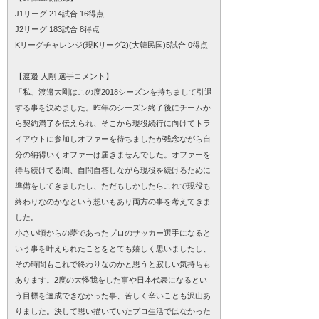
J1リーグ 214試合 16得点
J2リーグ 183試合 8得点
Kリーグチャレンジ(現Kリーグ2)(大韓民国)5試合 0得点
【渡邉 大剛 選手コメント】
「私、渡邉大剛はこの度2018シーズンを持ちまして引退
する事を決めました。昨年のシーズン終了後にチームか
ら契約満了を伝えられ、そこから現役続行に向けてトラ
イアウトに参加しオファーを待ちましたが残念ながら自
分の納得いくオファーは届きませんでした。オファーを
待ち続けてる間、自問自答しながら現役を続けるために
準備をしてきましたし、ただもしかしたらこれで現役も
終わりなのかなという想いもあり両方の事を考えてきま
した。
小さい頃からの夢であったプロのサッカー選手になると
いう事を叶えられたことをとても嬉しく思いましたし、
その時間もこれで終わりなのかと思うと寂しい気持ちも
あります。2度の大怪我をした事や日本代表になるとい
う目標を達成できなかった事、苦しく辛いことも沢山あ
りました。決して思い描いていたプロ生活ではなかった