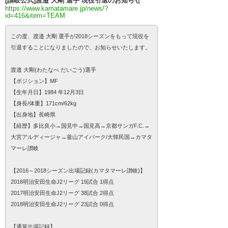
[讃岐公式]渡邉 大剛 選手 現役引退のお知らせ
https://www.kamatamare.jp/news/?
id=416&item=TEAM
この度、渡邉 大剛 選手が2018シーズンをもって現役を
引退することになりましたので、お知らせいたします。
渡邉 大剛(わたなべ だいごう)選手
【ポジション】MF
【生年月日】1984 年12月3日
【身長/体重】171cm/62kg
【出身地】長崎県
【経歴】多比良小→国見中→国見高→京都サンガF.C.→
大宮アルディージャ→釜山アイパーク/大韓民国→カマタ
マーレ讃岐
【2016～2018シーズン出場記録(カマタマーレ讃岐)】
2016明治安田生命J2リーグ 19試合 1得点
2017明治安田生命J2リーグ 38試合 2得点
2018明治安田生命J2リーグ 23試合 0得点
【通算出場記録】