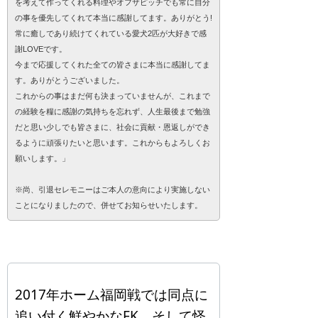
を考えて作ってくれる料理やオフザピッチでも常に自分
の事を優先してくれて本当に感謝してます。ありがとう!
常に癒しであり続けてくれている愛犬2匹が大好きで感
謝LOVEです。
今まで応援してくれた全ての皆さまに本当に感謝してま
す。ありがとうございました。
これからの事はまだ何も決まっていませんが、これまで
の経験を糧に感謝の気持ちを忘れず、人生最後まで勉強
だと思い少しでも皆さまに、社会に貢献・恩返しができ
るように頑張りたいと思います。これからもよろしくお
願いします。」
※尚、引退セレモニーはご本人の意向により実施しない
ことになりましたので、併せてお知らせいたします。
2017年ホーム福岡戦では同点に
追い付く鮮やかなFK、そして怪