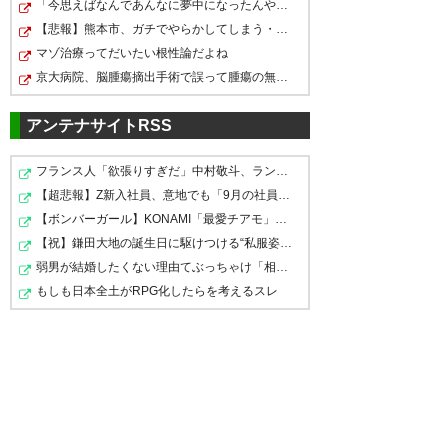
ね。一時は代表も狙えそうな勢
「今思えばなんであんなに夢中になったんやろ…」と思うコ…
おつかれさまでした。
いでサイドを蹂躙してたのが懐
【悲報】熊本市、ガチでやらかしてしまう・・・・
— ドーベル@ジャメイケおじさ
マゾ治療ってだいたい根性論だよね
かしい。頼りなーい感じやった
— きゅる⭐️⭐️ (kuma_rin_)
ん (Dobellyy32)
2019, 2月 18
2019,
京大病院、脳腫瘍摘出手術で誤って腫瘍の無い部位を摘出…
2月 18
のにどんどんしっかりしていっ
たというか。お疲れさまでし
アンテナサイトRSS
た。
渡邉大剛辞めちゃうのか…まだ
フランス人「欲張りすぎだ」中村敬斗、ランス残留の可能…
大剛…まだやれるんじゃないの
— へー (shey_12)
2019, 2月 18
【超悲報】Z新入社員、意地でも「9月の社員旅行」の計画…
できると思うけどなあ。キャリ
【ボンバーガール】KONAMI「最愛チアモ」プライズフィギ…
か…そうか…おつかれさま…
アハイの活躍はベルデニック体
【祝】鎌田大地の誕生日に駆けつける“私服姿の日本代表ト…
制での大宮でノヴァコヴィッチ
弱男が結婚したくない理由てぶっちゃけ「相手を不幸にさ…
— 京右衛門 (kyoemoon)
2019,
の周囲を動き回っていた頃か
もしも日本全土がRPG化したらを考えるスレ
2月 18
渡邉大剛は渡邉千真の兄だった
な、やはり
かな FKがとにかくうまかった
— 羊 (GP_02A)
2019, 2月 18
— クローゼ📎 (rezsmap)
2019,
渡邉大剛は誠実だからサンガ時
2月 18
代やってたブログ、ほぼ全員に