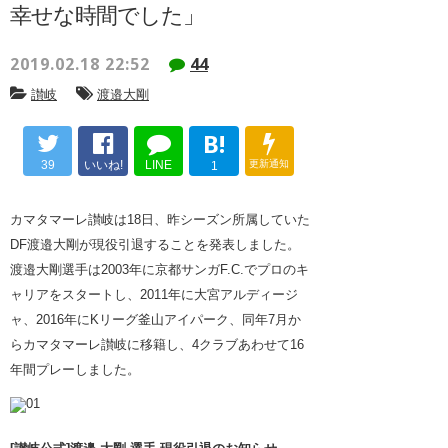
幸せな時間でした」
2019.02.18 22:52
44
讃岐
渡邉大剛
B!
39
いいね!
LINE
更新通知
1
カマタマーレ讃岐は18日、昨シーズン所属していた
DF渡邉大剛が現役引退することを発表しました。
渡邉大剛選手は2003年に京都サンガF.C.でプロのキ
ャリアをスタートし、2011年に大宮アルディージ
ャ、2016年にKリーグ釜山アイパーク、同年7月か
らカマタマーレ讃岐に移籍し、4クラブあわせて16
年間プレーしました。