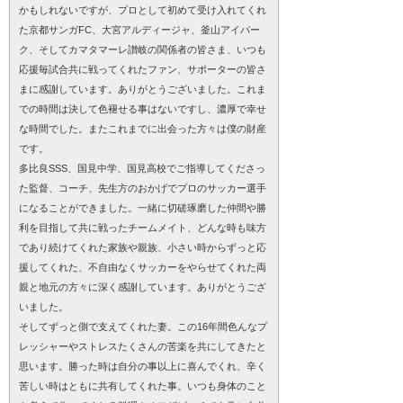
かもしれないですが、プロとして初めて受け入れてくれ
た京都サンガFC、大宮アルディージャ、釜山アイパー
ク、そしてカマタマーレ讃岐の関係者の皆さま、いつも
応援毎試合共に戦ってくれたファン、サポーターの皆さ
まに感謝しています。ありがとうございました。これま
での時間は決して色褪せる事はないですし、濃厚で幸せ
な時間でした。またこれまでに出会った方々は僕の財産
です。
多比良SSS、国見中学、国見高校でご指導してくださっ
た監督、コーチ、先生方のおかげでプロのサッカー選手
になることができました。一緒に切磋琢磨した仲間や勝
利を目指して共に戦ったチームメイト、どんな時も味方
であり続けてくれた家族や親族、小さい時からずっと応
援してくれた、不自由なくサッカーをやらせてくれた両
親と地元の方々に深く感謝しています。ありがとうござ
いました。
そしてずっと側で支えてくれた妻。この16年間色んなプ
レッシャーやストレスたくさんの苦楽を共にしてきたと
思います。勝った時は自分の事以上に喜んでくれ、辛く
苦しい時はともに共有してくれた事。いつも身体のこと