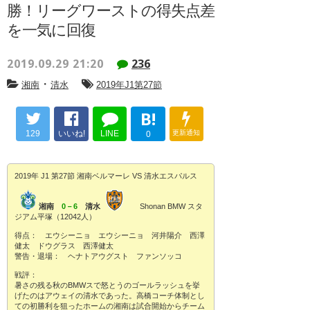
勝！リーグワーストの得失点差
を一気に回復
2019.09.29 21:20
236
・
湘南
清水
2019年J1第27節
B!
129
いいね!
LINE
更新通知
0
2019年 J1 第27節 湘南ベルマーレ VS 清水エスパルス
湘南
0－6
清水
Shonan BMW スタ
ジアム平塚（12042人）
得点： エウシーニョ エウシーニョ 河井陽介 西澤
健太 ドウグラス 西澤健太
警告・退場： ヘナトアウグスト ファンソッコ
戦評：
暑さの残る秋のBMWスで怒とうのゴールラッシュを挙
げたのはアウェイの清水であった。高橋コーチ体制とし
ての初勝利を狙ったホームの湘南は試合開始からチーム