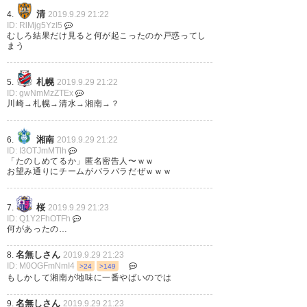
ーー🙌✨もう、最高😃⤴️⤴️久々に
清
4.
2019.9.29 21:22
いい試合を見た👊✨しかも、ク
ID: RlMjg5YzI5
むしろ結果だけ見ると何が起こったのか戸惑ってし
リーンシート👊✨ はぁ、幸せ😌
まう
🌸💓
https://t.co/5anbQv32XQ
札幌
5.
2019.9.29 21:22
ID: gwNmMzZTEx
— ミキティ♪🍤9/29BMWス
川崎→札幌→清水→湘南→？
タ,10/5ヤマスタ,6,20ケーズス
タ,19アイスタ
湘南
6.
2019.9.29 21:22
(vincentsaku3939)
2019, 9月
ID: I3OTJmMTlh
「たのしめてるか」匿名密告人〜ｗｗ
29
お望み通りにチームがバラバラだぜｗｗｗ
桜
7.
2019.9.29 21:23
ID: Q1Y2FhOTFh
何があったの…
たんのしかったあああ！！ #清
名無しさん
8.
2019.9.29 21:23
水エスパルス #エスパルス
ID: M0OGFmNmI4
>24
>149
#spulse
もしかして湘南が地味に一番やばいのでは
https://t.co/Di4qEUmPcg
名無しさん
9.
2019.9.29 21:23