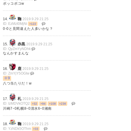
ボッコボコw
— KNM FC (fc_knm)
2019, 9月
29
鞠
14.
2019.9.29 21:25
ID: EzMzI0MjNi
>122
0-0と見間違えた人多いかな？
赤黒
15.
2019.9.29 21:25
時は来た #エスパルス #劇的な
ID: QyZmYyNDhk
なんかすまんな
向上タイミング #エスパルス曲
線 #オレンジ曲線
鹿
16.
2019.9.29 21:25
https://t.co/Y6Xy389Ktj
ID: ZmYjY5OGIw
※9
八つ当たりだ！w
— はらさわ (_hrsw)
2019, 9月
29
札
17.
2019.9.29 21:25
ID: IzMDVkOTQ2
>32
>94
>108
>236
川崎7ｰ0札幌8ｰ0清水6ｰ0湘南
鞠
18.
2019.9.29 21:25
まずはクリーンシートで終えた
ID: YzNDk5OThm
>33