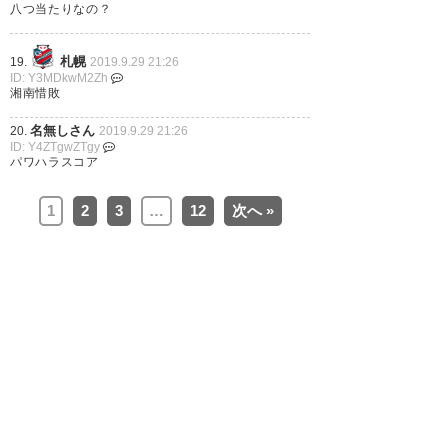
ことを讃えましょう😇😇 ナイス
八つ当たりなの？
ゲーム！ #spulse
札幌
19.
2019.9.29 21:26
ID: Y3MDkwM2Zh
— 裏拳エスパ🗻⚽️
湘南惜敗
(boc_12pulse)
2019, 9月 29
名無しさん
20.
2019.9.29 21:26
ID: Y4ZTgwZTgy
パワハラスコア
1
2
3
…
12
次へ »
エスパルス6-0勝利か！ あと2点
で札幌戦分取り返すところだっ
た。そして湘南とばっちり
— 楠木 (Shin_no_suke_K)
2019,
9月 29