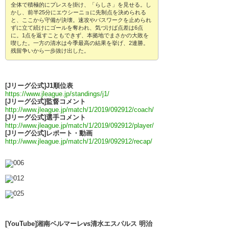
全体で積極的にプレスを掛け、「らしさ」を見せる。し
かし、前半25分にエウシーニョに先制点を決められる
と、ここから守備が決壊。速攻やパスワークを止められ
ずに立て続けにゴールを奪われ、気づけば点差は6点
に。1点を返すこともできず、本拠地でまさかの大敗を
喫した。一方の清水は今季最高の結果を挙げ、2連勝。
残留争いから一歩抜け出した。
[Jリーグ公式]J1順位表
https://www.jleague.jp/standings/j1/
[Jリーグ公式]監督コメント
http://www.jleague.jp/match/1/2019/092912/coach/
[Jリーグ公式]選手コメント
http://www.jleague.jp/match/1/2019/092912/player/
[Jリーグ公式]レポート・動画
http://www.jleague.jp/match/1/2019/092912/recap/
[YouTube]湘南ベルマーレvs清水エスパルス 明治