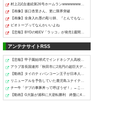
勝ったー！ ジンクス終わった！
信じられないけど、6-0でエスパ
村上2試合連続第26号ホームランwwwwwwwwwwwwwwwwwwwwwwww…
試合終了 湘南ベルマーレ0-6清
#spulse
https://t.co/Fcj216JpV4
ルスが勝つ夢を2日前に見て、現
【画像】坂口杏里さん、更に限界突破
水エスパルス
実化してびっくりしている。
【画像】全身入れ墨の彫り師、『とんでもない正論』を吐…
— 黒髭組(清水と水戸を行ったり
ビオトープってなんかいいよね
— きーん (KeaneKea)
来たり) (STYLETGOGO)
2019, 9月
2019, 9
— 布袋屋＠サワイリ
【悲報】BYDの軽EV「ラッコ」が発売1週間で760台を受注。…
29
月 29
(hoteiya97)
2019, 9月 29
アンテナサイトRSS
【悲報】甲子園始球式でインドネシア人高校生が投げたこ…
クリーンシートきたあああああ
コンサドーレにやられて嫌だっ
アラブ首長国連邦「秋田市に2兆円の超巨大データセンター…
ほんと改めて、エウソン神エス
【動画】タイのティパンコーン王子が日本人女性とデート…
ああああああああああああああ
たことをベルマーレにするエス
パルスに来てくれてありがと
リニューアルを予告していた鹿児島ユナイテッドの“ゆない…
ああああああああああああああ
パルス。
う！ #spulse
チー牛「デブの事豚丼って呼ぼうぜ！」←これが流行らなか…
ああ #spulse
【動画】G大阪が浦和に大逆転勝利 終盤に4ゴール波乱の…
— ひろ公式 (hiro190819)
2019,
— 私 (a___h___29)
2019, 9月 29
9月 29
— ルシエド (Lusied)
2019, 9月
29