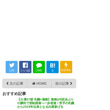
最高かよ！！！ #spulse
勝ったーーーーー！！！エスパ
https://t.co/s9eUdqmkqD
勝った！６－０！ #spulse
完勝！！！ 大量得点、クリーシ
ート完璧だ！！ #spulse
— やまひろ＠9/29BMWスタ
— yochi (yochisora)
2019, 9月
(Doratrain)
2019, 9月 29
29
— kainax@天気の子おじさん
(kainax0522)
2019, 9月 29
こんな時間だけど エスパルス勝
ったから！
エスパルス6-0で勝利！6得点も
B!
https://t.co/GePWuS4MRd
すごいけど、何より無失点で勝
129
いいね!
LINE
更新通知
0
てたのが嬉しい！これからどん
— きょとん (kyoton1229)
2019,
9月 29
次の記事
HOME
前の記事
どん勝ち進んでほしい！！
✨✨✨✨✨✨ #spulse #エスパル
おすすめ記事
ス #清水エスパルス
【J1第27節 札幌×湘南】湘南が5試合ぶり
の勝利で逆転残留へ一歩前進！苦手の札幌
https://t.co/9uvCxnqCCU
から2019年以来となる白星挙げる