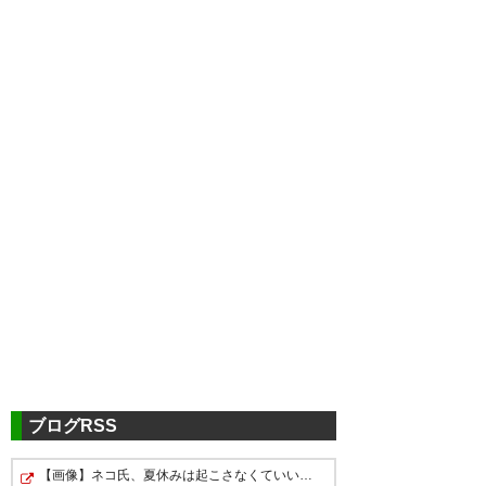
ツイッターの反応
エスパルス圧勝❗
— なグっち (S_PALs_swallows)
2019, 9月 29
ブログRSS
【画像】ネコ氏、夏休みは起こさなくていいからねと伝え…