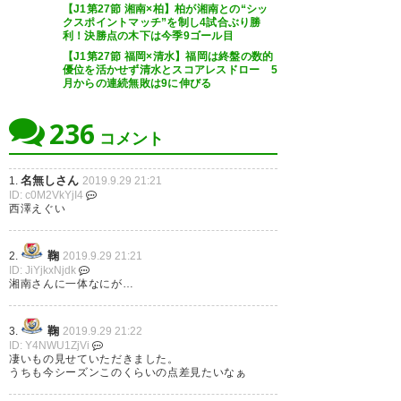
【J1第27節 湘南×柏】柏が湘南との“シッ
クスポイントマッチ”を制し4試合ぶり勝
— 松原ミホ (mihomatsu0704)
利！決勝点の木下は今季9ゴール目
2019, 9月 29
【J1第27節 福岡×清水】福岡は終盤の数的
優位を活かせず清水とスコアレスドロー 5
月からの連続無敗は9に伸びる
236
コメント
言うことなし！ 勝利！勝利！完
勝！ #spulse
名無しさん
1.
2019.9.29 21:21
ID: c0M2VkYjI4
西澤えぐい
— harukanashimizu
(harukanashimizu)
2019, 9月
鞠
29
2.
2019.9.29 21:21
ID: JiYjkxNjdk
湘南さんに一体なにが…
鞠
3.
2019.9.29 21:22
ID: Y4NWU1ZjVi
エスパルス、勝ったーーーーー
凄いもの見せていただきました。
うちも今シーズンこのくらいの点差見たいなぁ
🙌✨しかも、6-0で勝ったーーー