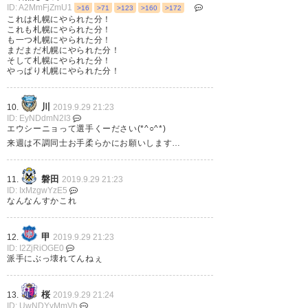
ID: A2MmFjZmU1
>16
>71
>123
>160
>172
これは札幌にやられた分！
— 🐘ぼんぞう🐘
これも札幌にやられた分！
(bonzou_spulse)
2019, 9月 29
も一つ札幌にやられた分！
まだまだ札幌にやられた分！
そして札幌にやられた分！
やっぱり札幌にやられた分！
川
10.
2019.9.29 21:23
しっかり守りきって試合終了🙌
ID: EyNDdmN2I3
エウシーニョって選手くーださい(*^○^*)
ナイスゲーム！！！ #spulse
来週は不調同士お手柔らかにお願いします…
— humme (SHummCR)
2019, 9
磐田
11.
2019.9.29 21:23
月 29
ID: IxMzgwYzE5
なんなんすかこれ
甲
12.
2019.9.29 21:23
ID: I2ZjRiOGE0
清水エスパルスさん、「シック
派手にぶっ壊れてんねぇ
スポイントゲーム」の意味を6点
桜
13.
2019.9.29 21:24
取って勝つことだと思ってた説
ID: UwNDYyMmVh