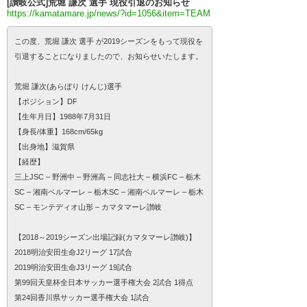
[讃岐公式]荒堀 謙次 選手 現役引退のお知らせ
https://kamatamare.jp/news/?id=1056&item=TEAM
この度、荒堀 謙次 選手 が2019シーズンをもって現役を
引退することになりましたので、お知らせいたします。
荒堀 謙次(あらぼり けんじ)選手
【ポジション】DF
【生年月日】1988年7月31日
【身長/体重】168cm/65kg
【出身地】滋賀県
【経歴】
三上JSC – 野洲中 – 野洲高 – 同志社大 – 横浜FC – 栃木
SC – 湘南ベルマーレ – 栃木SC – 湘南ベルマーレ – 栃木
SC – モンテディオ山形 – カマタマーレ讃岐
【2018～2019シーズン出場記録(カマタマーレ讃岐)】
2018明治安田生命J2リーグ 17試合
2019明治安田生命J3リーグ 19試合
第99回天皇杯全日本サッカー選手権大会 2試合 1得点
第24回香川県サッカー選手権大会 1試合