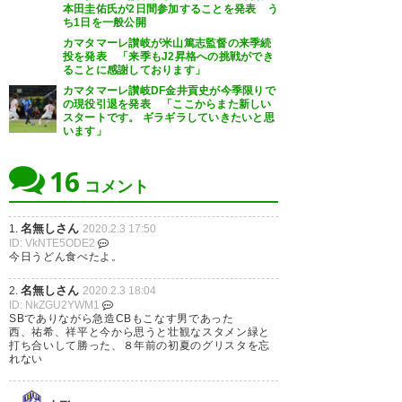
本田圭佑氏が2日間参加することを発表 う
2020, 2月 3
ち1日を一般公開
うぇ 荒堀まで引退か。まだ移籍
カマタマーレ讃岐が米山篤志監督の来季続
先決まらんから海外行くのかと
投を発表 「来季もJ2昇格への挑戦ができ
ることに感謝しております」
思ってたら… お疲れ様でした
カマタマーレ讃岐DF金井貢史が今季限りで
の現役引退を発表 「ここからまた新しい
m(__)m
スタートです。 ギラギラしていきたいと思
います」
— ヤマ (YAMARISTA4)
2020, 2
月 3
16
コメント
名無しさん
1.
2020.2.3 17:50
ID: VkNTE5ODE2
今日うどん食べたよ。
ボリ引退😭😭😭 横浜FCはルー
名無しさん
2.
2020.2.3 18:04
キー時代1年だったけど 応援し
ID: NkZGU2YWM1
SBでありながら急造CBもこなす男であった
たくなる選手でした。 同期の謙
西、祐希、祥平と今から思うと壮観なスタメン緑と
打ち合いして勝った、８年前の初夏のグリスタを忘
介くんには今年J1で暴れて貰お
れない
う！
https://t.co/qBAwEbcLdz