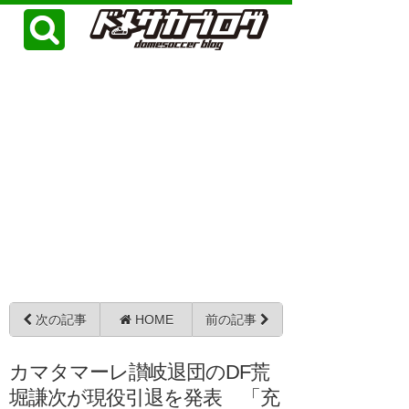
次の記事
HOME
前の記事
カマタマーレ讃岐退団のDF荒
堀謙次が現役引退を発表 「充