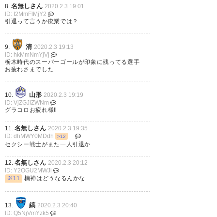
名無しさん
8.
2020.2.3 19:01
かぁ
https://t.co/4ypIpDq5kT
ID: I2MmFlMjY2
引退って言うか廃業では？
— 泡沫かわのぶナイト！
(kawanobu618)
2020, 2月 3
清
9.
2020.2.3 19:13
ID: hkMmNmYjVj
栃木時代のスーパーゴールが印象に残ってる選手
お疲れさまでした
山形
10.
2020.2.3 19:19
ID: VjZGJiZWNm
グラコロお疲れ様‼︎
名無しさん
11.
2020.2.3 19:35
ID: dhMWY0MDdh
>12
セクシー戦士がまた一人引退か
名無しさん
12.
2020.2.3 20:12
ID: Y2OGU2MWJi
※11
楠神はどうなるんかな
縞
13.
2020.2.3 20:40
ID: Q5NjVmYzk5