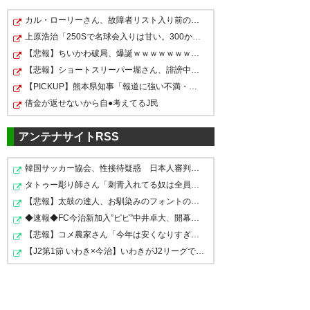
カル・ローリーさん、故障者リスト入り前の打率.161から…
あああ、ボリ引退なのか。 湘南
私がベルマーレを応援し始めた
上原浩治「250Sで名球会入りは甘い。300か350に上げても…
ボリさん ありがとうございまし
ではなかなか試合に出られずも
頃の選手の引退って、まだそん
【悲報】ちいかわ破局、爆誕ｗｗｗｗｗｗｗｗｗ
た😊 お疲れ様でした😊
がき続けた印象が強いけども、
なに経験してないから、ショッ
【悲報】ショートスリーパー堀さん、誹謗中傷コメントが1…
https://t.co/fZBc04SmWK
湘南を離れてからも気になる選
【PICKUP】熊本県知事「報道に強い不満・苦情が寄せられ…
ク…。 挨拶文にベルマーレの名
借金が返せないから自●考えてるJ民
手の一人であった。 引退後は地
前も出してくれてありがとう。
— Kazu1973Tera
元滋賀県でサッカースクールの
(Kamatamare10Fan)
2020, 2月
次のステージも頑張ってくださ
アンテナサイトRSS
3
コーチになるのね。 ボリの教え
いね！
韓国サッカー協会、性接待疑惑 日本人審判も含まれると…
子から未来の湘南戦士が生まれ
— 🌸ニコ⚽1233⚽🌸
タトゥー彫り師さん「刺青入れてる奴は全員バカです」→30…
てくると良いな。
(uk3mama)
2020, 2月 3
【悲報】太鼓の達人、お馴染みのフォントの使用料が年間6…
◆速報◆FC今治新加入”ピピ”中井卓大、開幕のいわき戦初先…
ボリも引退なのか😳💦
— ろくろーべる
【悲報】コメ農家さん「今年は安くなりすぎ」「こんな値…
(greenblue6960)
2020, 2月 3
【J2第1節 いわき×今治】いわきがJ2リーグで初の開幕戦勝…
— 栃木SCサポのやすYNWA
(tsc_lfc_ynwa)
2020, 2月 3
荒堀くん引退なんか😭😭😭😭
😭 けど、セカンドキャリアのこ