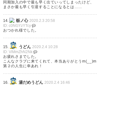
同期加入の中で最も早く出ていってしまったけど、
まさか最も早く引退することになるとは……
栃ノ心
14.
2020.2.3 20:58
ID: c0NGYzYTcy
おつかれ様でした。
うどん
15.
2020.2.4 10:28
ID: VlMmZhN2Nk
お疲れさまでした。
こんなクラブに来てくれて、本当ありがとうm(__)m
第２の人生に幸あれ！
湯だめうどん
16.
2020.2.4 16:46
ID: cwMTRlZjAx
怪我の影響なのか、いつもコンディションが不安定
だったけど、2018のホームの山形戦は素晴らしかっ
たよ。
ありがとうございます。