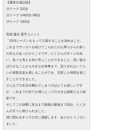
【通算出場記録】
J1リーグ 2試合
J2リーグ 144試合 9得点
J3リーグ 19試合
荒堀 謙次 選手コメント
「2019シーズンをもって引退することを決めました。
これまでサッカーを続けてこられたのも周りからの多く
の支えがあったからこそです。たくさんの方々と出会
い、色々な考えを知り学ぶことができました。思い返せ
ば小さなことから大きな出来事まで、語りきれないぐら
いの喜怒哀楽を感じることができ、充実した時間を過ご
すことができました。
そんなプロ生活を離れてしまうのはとても寂しいです
が、これまでの全てが僕にとっての大きな経験となり財
産です。
そしてこの決断に至るまで最後の最後まで悩み、たくさ
んの方々に助けられました。
僕に関わるすべての方に感謝します、ありがとうござい
ました。