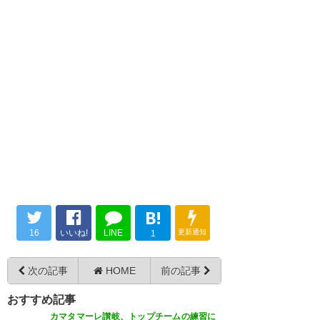
ボリさん引退か…いい選手だっ
と書いてある✍🏼 プロ生活お疲れ
たけどなぁ……残念……… 次のキ
様でした😭😭😭
ボリ お疲れ様でした 好きな選手
ャリアでも頑張ってほしい。
https://t.co/6oP5PnrZBx
がまた1人…
https://t.co/fTbhTiSQSf
— 𝕄𝔸𝕀𝕄𝔼𝕃𝕆🐰湘南/大分勉強
— しょ。 (shotasoccer1207)
中 (co_ta937)
2020, 2月 3
— げんぞう🍏🔱 (genzo680240)
2020, 2月 3
2020, 2月 3
ぼりさん お疲れ様です。 みんな
ボリさん引退！？？？？ いや、
ボリさん引退なんか…まだ出来
で歌ったチャントは凄く楽しか
え！？？
B!
るやろうに…
った！！ 次は地元でコーチです
https://t.co/nfxkEUzIFy
16
いいね!
LINE
更新通知
1
か。 素晴らしい選手を育成して
— マイマイ (maimai39mk)
— もんての１２
モンテディオ山形に是非！！
2020, 2月 3
次の記事
HOME
前の記事
(r_montedio12)
2020, 2月 3
https://t.co/sDzn4eqZMg
おすすめ記事
— ペッカくん (pekkakun12)
カマタマーレ讃岐、トップチームの練習に