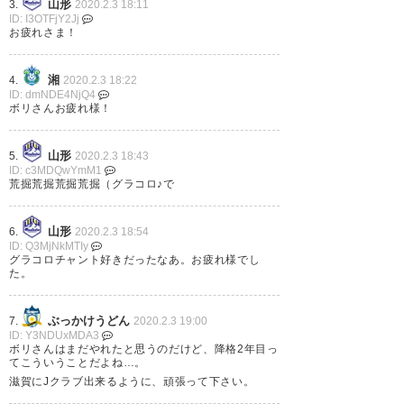
山形
3.
2020.2.3 18:11
— aaaaa061711 (aitoanne)
ID: I3OTFjY2Jj
お疲れさま！
2020, 2月 3
湘
4.
2020.2.3 18:22
ID: dmNDE4NjQ4
ボリさんお疲れ様！
えぇ… お疲れ様でした… 荒堀荒
山形
5.
2020.2.3 18:43
堀荒堀荒堀あらぼりー！ (グラコ
ID: c3MDQwYmM1
荒掘荒掘荒掘荒掘（グラコロ♪で
ロのメロディーにのせて)
https://t.co/W3bNsYXWpf
山形
6.
2020.2.3 18:54
ID: Q3MjNkMTIy
— りー (monte1021_Lee)
2020,
グラコロチャント好きだったなあ。お疲れ様でし
た。
2月 3
ぶっかけうどん
7.
2020.2.3 19:00
ID: Y3NDUxMDA3
ボリさんはまだやれたと思うのだけど、降格2年目っ
てこういうことだよね…。
えええええ！！これは衝撃的。
滋賀にJクラブ出来るように、頑張って下さい。
荒堀クラスでもこんな早く引退