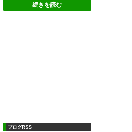
ツイッターの反応
ぼり君引退…。
— さ。 (171mitsuda1839)
2020, 2月 3
ブログRSS