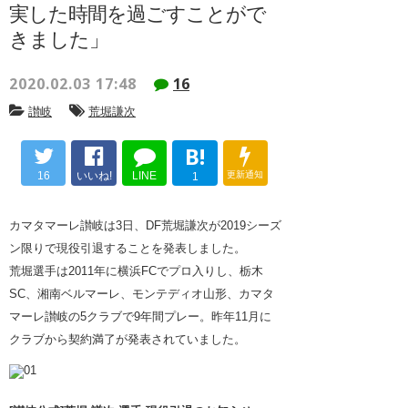
実した時間を過ごすことがで
きました」
2020.02.03 17:48
16
讃岐
荒堀謙次
B!
16
いいね!
LINE
更新通知
1
カマタマーレ讃岐は3日、DF荒堀謙次が2019シーズ
ン限りで現役引退することを発表しました。
荒堀選手は2011年に横浜FCでプロ入りし、栃木
SC、湘南ベルマーレ、モンテディオ山形、カマタ
マーレ讃岐の5クラブで9年間プレー。昨年11月に
クラブから契約満了が発表されていました。