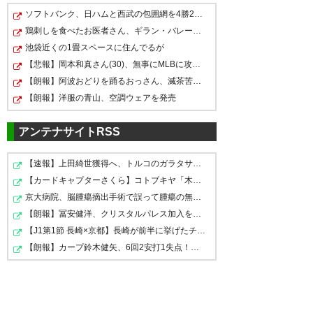
ソフトバンク、日ハムと西武の包囲網を4勝2敗で耐え切る
渡邊 泰基 選手 ツエーゲン金沢
泰基のような伸び盛りの年齢で
鶏刺しを食べたお医者さん、ギラン・バレー症候群で全身…
泰基〜〜〜 出られなきゃ出られ
に期限付き移籍のお知らせ – ア
ポテンシャル秘めてる選手をベ
池袋近くの1畳スペースに住んでるが
るところ評価してくれるところ
ルビレックス新潟 公式サイト｜
ンチ外に置いておくのはまじで
【悲報】岡本和真さん(30)、無事にMLBに攻略される・・…
へ行くよね 絶対に帰ってきてく
ALBIREX NIIGATA OFFICIAL
【朗報】阿波おどりを踊るおっさん、滅茶苦茶カッコいい…
もったいないので帰ってきてく
れ！頑張ってこいよ！
【朗報】洋服の青山、空調ウェアを発売
WEBSITE
れれば今回の移籍は賛成です。
https://t.co/5z18MwkTRD
成長
— gaina@J1昇格！ (fb_gaina)
アンテナサイトRSS
— とりさわ (torifoot8)
2020, 7
してアルビに戻って…
2020, 7月 27
月 27
【速報】上田綺世獲得へ、トルコのガラタサライが巨額オ…
https://t.co/ad0QAr8mKN
【カードキャプターさくら】コトブキヤ「木之本桜 [包囲(…
— まこ⚽アイシテルニイガタ⚽
京大病院、脳腫瘍摘出手術で誤って腫瘍の無い部位を摘出…
(albimako)
2020, 7月 27
【朗報】冨安健洋、クリスタルパレス加入を正式発表！
渡邊 泰基 選手 ツエーゲン金沢
泰基レンタルかー。たしかに
【J1第1節 長崎×京都】長崎が前半に挙げたチアゴサンタナ…
に期限付き移籍のお知らせ – ア
【朗報】カープ鈴木健矢、6回2安打1失点！床田の代役先発…
ザ・サイドバック的な選手は堀
ルビレックス新潟 公式サイト｜
米もいる以上出番的に厳しいの
ALBIREX NIIGATA OFFICIAL
渡邊泰基選手が期限付き移籍か
かもなー。新井か史哉が怪我し
WEBSITE