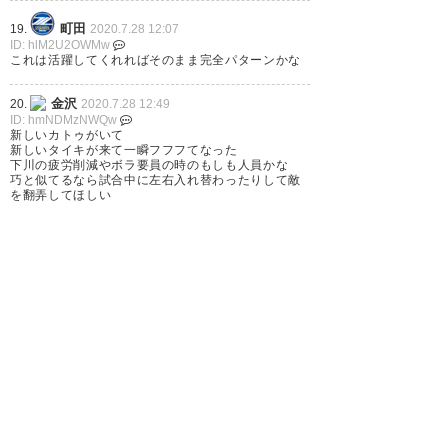
町田
19.
2020.7.28 12:07
ID: hlM2U2OWMw
これは活躍してくれればそのまま完全パターンかな
金沢
20.
2020.7.28 12:49
ID: hmNDMzNWQw
新しいカトゥがいて
新しいタイキが来て一瞬フフフてなった
下川の疲労削減やボラ要員の時のもしも人員かな
巧と似てるなら試合中に左右入れ替わったりして敵
を翻弄してほしい
1
2
次へ »