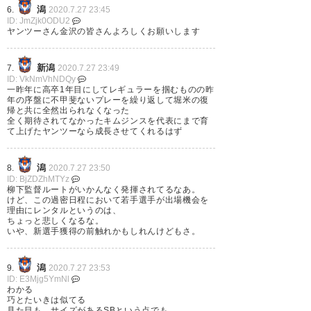
月 27
潟
6.
2020.7.27 23:45
ID: JmZjk0ODU2
ヤンツーさん金沢の皆さんよろしくお願いします
新潟
7.
2020.7.27 23:49
泰基……ううう、我らが山潟エリ
ID: VkNmVhNDQy
一昨年に高卒1年目にしてレギュラーを掴むものの昨
ア出身の大事な大事な15番、成
年の序盤に不甲斐ないプレーを繰り返して堀米の復
帰と共に全然出られなくなった
長して帰ってきて😭
全く期待されてなかったキムジンスを代表にまで育
て上げたヤンツーなら成長させてくれるはず
— あいあん＠サカ温泉
潟
(socceronsen)
2020, 7月 27
8.
2020.7.27 23:50
ID: BjZDZhMTYz
柳下監督ルートがいかんなく発揮されてるなあ。
けど、この過密日程において若手選手が出場機会を
理由にレンタルというのは、
ちょっと悲しくなるな。
いや、新選手獲得の前触れかもしれんけどもさ。
えええええええええ 泰基見たか
ったのにぃぃぃ 絶対返してくだ
潟
9.
2020.7.27 23:53
ID: E3Mjg5YmNl
さい金沢さん
わかる
巧とたいきは似てる
https://t.co/fuydFR88TV
見た目も、サイズがあるSBという点でも