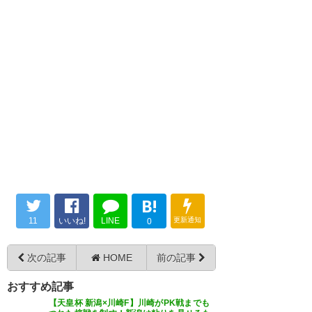
ぁ。最近出番に恵まれてなかっ
たらどうすんのかな…
https://t.co/Eczlpf9LFy
金沢っ
たから、もしやと思ってたけ
— たかはし (tkhs0829)
2020, 7
てサイドバックいないのか？
ど。金沢でヤンツーさんに鍛え
月 27
#albirex
てもらって、また新潟で活躍す
る姿を見せてくれ。 #アルビレ
— あおちん (aochin_1)
2020, 7
ックス新潟 #albirex
月 27
まあ、でも必要とされるのは良
— あるばか (AlbakaH68810)
い事。 そしてサッカー不毛の地
2020, 7月 27
とされていた新潟も他県へ次々
金沢って事は 右サイドバック長
と選手を送り出す時代になりま
谷川巧 左サイドバック渡邊泰基
B!
した。 泰基頑張ってこいよ!!
の両サイドバック元アルビが 見
11
いいね!
LINE
更新通知
0
前橋育英優勝メンバーの渡邊泰
— choi@ペドロ卍ある中
られるのか？
基、新潟から金沢へ期限付き移
(choi1016alb)
2020, 7月 27
次の記事
HOME
前の記事
籍か。
— 三条アルビサポ #サチロス
おすすめ記事
(albsapoSANJO)
2020, 7月 27
— kfks34 (kfks34_tw)
2020, 7月
【天皇杯 新潟×川崎F】川崎がPK戦までも