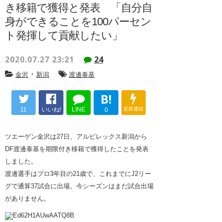
き移籍で獲得と発表 「自分自
身ができることを100パーセン
ト発揮して貢献したい」
2020.07.27 23:21
24
・
金沢
新潟
渡邊泰基
B!
11
いいね!
LINE
更新通知
0
ツエーゲン金沢は27日、アルビレックス新潟から
DF渡邊泰基を期限付き移籍で獲得したことを発表
しました。
渡邊選手はプロ3年目の21歳で、これまでにJ2リー
グで通算37試合に出場。今シーズンはまだ試合出場
がありません。