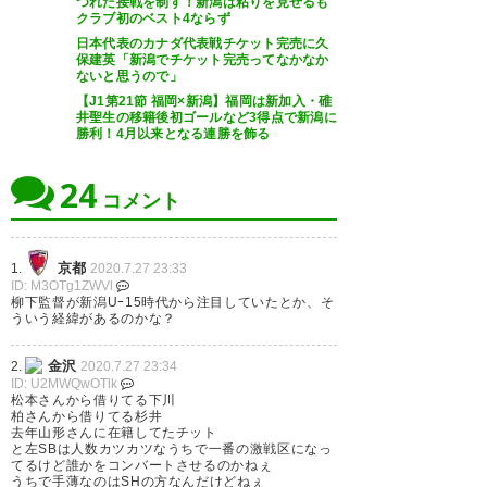
つれた接戦を制す！新潟は粘りを見せるも
27
クラブ初のベスト4ならず
日本代表のカナダ代表戦チケット完売に久
保建英「新潟でチケット完売ってなかなか
ないと思うので」
【J1第21節 福岡×新潟】福岡は新加入・碓
井聖生の移籍後初ゴールなど3得点で新潟に
おお、新しい選手がツエーゲン
勝利！4月以来となる連勝を飾る
金沢に来てくれるのか😲
24
コメント
— at (atnk86)
2020, 7月 27
京都
1.
2020.7.27 23:33
ID: M3OTg1ZWVl
柳下監督が新潟Uｰ15時代から注目していたとか、そ
ういう経緯があるのかな？
泰基！ヤンツーさんところでひ
と周りもふた周りも大きくなっ
金沢
2.
2020.7.27 23:34
ID: U2MWQwOTlk
て帰ってこい！ ツエーゲン金沢
松本さんから借りてる下川
柏さんから借りてる杉井
さん、借りパクだめよ。ちゃん
去年山形さんに在籍してたチット
と左SBは人数カツカツなうちで一番の激戦区になっ
と返してね。
てるけど誰かをコンバートさせるのかねぇ
うちで手薄なのはSHの方なんだけどねぇ