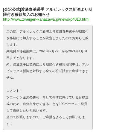
[金沢公式]渡邊泰基選手 アルビレックス新潟より期
限付き移籍加入のお知らせ
http://www.zweigen-kanazawa.jp/news/p4018.html
この度、アルビレックス新潟より渡邊泰基選手が期限付
き移籍にて加入することが決定しましたのでお知らせ致
します。
期限付き移籍期間は、2020年7月27日から2021年1月31
日までとなります。
尚、渡邊選手は契約により期限付き移籍期間中は、アル
ビレックス新潟と対戦する全ての公式試合に出場できま
せん。
コメント：
ツエーゲン金沢の勝利、そして今季に掲げている目標達
成のため、自分自身ができることを100パーセント発揮
して貢献したいと思います。
全力で頑張りますので、ご声援をよろしくお願いしま
す！