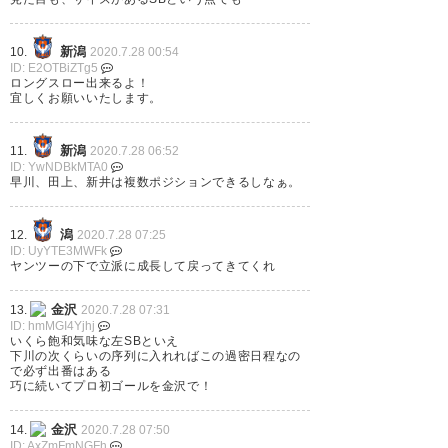
— 塩 野 颯 馬 (142002_7)
新潟
10.
2020.7.28 00:54
2020, 7月 27
ID: E2OTBiZTg5
ロングスロー出来るよ！
宜しくお願いいたします。
新潟
11.
2020.7.28 06:52
ID: YwNDBkMTA0
泰基レンタルか…金沢、両SBが
早川、田上、新井は複数ポジションできるしなぁ。
新潟とかになるのでは
潟
12.
2020.7.28 07:25
— 猿吉 (enshin35)
2020, 7月 27
ID: UyYTE3MWFk
ヤンツーの下で立派に成長して戻ってきてくれ
金沢
13.
2020.7.28 07:31
ID: hmMGI4Yjhj
いくら飽和気味な左SBといえ
下川の次くらいの序列に入れればこの過密日程なの
で必ず出番はある
巧に続いてプロ初ゴールを金沢で！
金沢
14.
2020.7.28 07:50
ID: AxZmFmNGFh