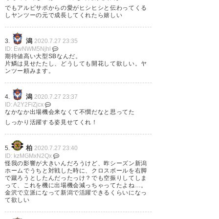
— 新潟米を食べよう
でもアルビサポからの愛がヒシヒシと伝わってくる
しヤンツーの元で成長してくれたら嬉しい
(rice_of_niigata)
2020, 7月 27
潟
3.
2020.7.27 23:35
ID: EwNWM5Njhl
期待値高い大型SBなんだ。
片鱗は見せたたし、どうしても開花して欲しい。ヤ
泰基が、移籍？ ツエーゲン金沢
ンツー頼みます。
😱 巧が、前に居たよね。 聖籠
潟
4.
2020.7.27 23:37
で、巧と泰基を間違った😅😅 試
ID: A2Y2FiZjcx
なかなか出場機会来なくて不憫だなと思ってた
合中は、間違わないけど。。 だ
しっかり活躍する姿見せてくれ！
って、その頃似てたんだもん。
金沢サポ間違わなきゃ良いけ
柏
5.
2020.7.27 23:40
ID: kzMGMxN2Qx
ど。 お帰り～❤とか。 パワーア
怪我の影響が大きいんだろうけど、昨シーズン新潟
ホームでうちと対戦した時に、クロスボールを右脚
ップして帰ってこい！ 待ってる
で蹴ろうとしたんだったっけ？でも空振りしてしま
って、これを機に出場機会減っちゃってたよね…。
ぞ！！
金沢で立派になって新潟で活躍できるくらいになっ
て欲しい
— kouzi0616 (kouziO1)
2020, 7