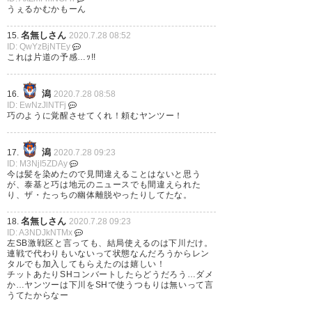
うぇるかむかもーん
名無しさん
15.
2020.7.28 08:52
ID: QwYzBjNTEy
これは片道の予感…ｯ!!
潟
16.
2020.7.28 08:58
ID: EwNzJlNTFj
巧のように覚醒させてくれ！頼むヤンツー！
潟
17.
2020.7.28 09:23
ID: M3NjI5ZDAy
今は髪を染めたので見間違えることはないと思う
が、泰基と巧は地元のニュースでも間違えられた
り、ザ・たっちの幽体離脱やったりしてたな。
名無しさん
18.
2020.7.28 09:23
ID: A3NDJkNTMx
左SB激戦区と言っても、結局使えるのは下川だけ。
連戦で代わりもいないって状態なんだろうからレン
タルでも加入してもらえたのは嬉しい！
チットあたりSHコンバートしたらどうだろう…ダメ
か…ヤンツーは下川をSHで使うつもりは無いって言
うてたからなー