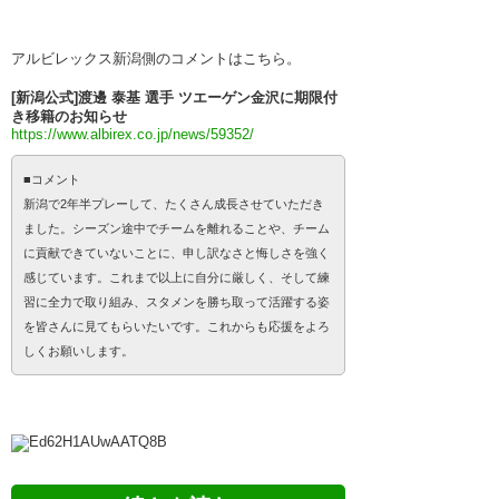
アルビレックス新潟側のコメントはこちら。
[新潟公式]渡邊 泰基 選手 ツエーゲン金沢に期限付
き移籍のお知らせ
https://www.albirex.co.jp/news/59352/
■コメント
新潟で2年半プレーして、たくさん成長させていただき
ました。シーズン途中でチームを離れることや、チーム
に貢献できていないことに、申し訳なさと悔しさを強く
感じています。これまで以上に自分に厳しく、そして練
習に全力で取り組み、スタメンを勝ち取って活躍する姿
を皆さんに見てもらいたいです。これからも応援をよろ
しくお願いします。