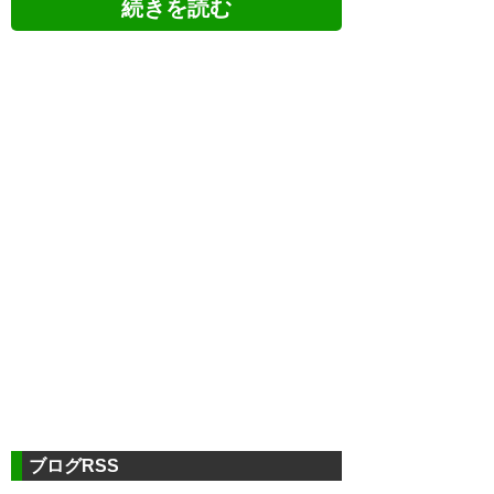
ツイッターの反応
泰基まじか
— Tetsu.🦢 (albtetsu)
2020, 7月
27
ブログRSS