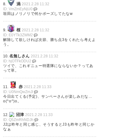
渦
8.
2021.2.28 11:32
ID: VmZmEyNjU0
垣田はノリノリで何かポーズしてたなw
桜
9.
2021.2.28 11:32
ID: E0YTk3ZWM2
解除して欲しければ次節、勝ち点3をくれたら考えよ
う。
名無しさん
10.
2021.2.28 11:32
ID: hjOTFkODU2
ツイで、これギニュー特選隊にならないか？ってあ
って草。
赤
11.
2021.2.28 11:33
ID: U0NmQwZmJl
今日出てくる(予定)、サンペーさんが楽しみだな…
o(^o^)o。
沼津
12.
2021.2.28 11:33
ID: Q5ZmRhNDJh
J2は昨年と同じ感じ、そうするとJ3も昨年と同じか
なぁ