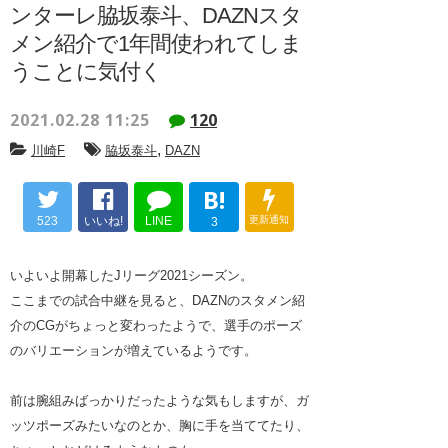
ンターレ脇坂泰斗、DAZNスタ
メン紹介で1年間使われてしま
うことに気付く
2021.02.28 11:25
120
,
川崎F
脇坂泰斗
DAZN
B!
523
いいね!
LINE
更新通知
3
いよいよ開幕したJリーグ2021シーズン。
ここまでの試合中継を見ると、DAZNのスタメン紹
介のCGがちょっと変わったようで、選手のポーズ
のバリエーションが増えているようです。
前は腕組みばっかりだったような気もしますが、ガ
ッツポーズみたいなのとか、胸に手を当ててたり、