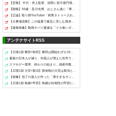
脇坂のフォメ写真のクセがすご
【悲報】 中日・井上監督、頭部に前方後円墳が発見される
いんじゃぁ
【朗報】56歳・及川光博、おじさん達に『希望』を与えて…
— あべさんはウィークエンダー
まって、脇坂wwww
【正論】彫り師YouTuber「刺青タトゥー入れてる奴は全員…
® (wakame_0508)
2021, 2月 26
— まっは (eikura77)
2021, 2月
【火事場泥棒】この猛暑で被災に苦しむ熊本の被災地から…
— 猫背 (y_f_m_rinrin)
2021, 2月
26
【速報画像】動画ヤバイ腹減る『ドカ食いダイスキ！ もち…
26
アンテナサイトRSS
脇坂指ハート草
【J2第1節 磐田×秋田】磐田は開始わずか18秒で先制に成功…
今年の選手紹介のポーズは自由
— りょーた (CKryota1205)
脇坂ふざけんな笑
最新の日本人が減り、外国人が増えた街市ランキングをご…
なんだな🥺 脇坂なかなか酷かっ
2021, 2月 26
スマホゲー業界、終わりの始まり…倒産件数が過去最多ペー…
たぞ🤢🥺
— ｿｰﾄｰﾛｰ (Ampadu44blue)
【J2第1節 大宮×新潟】新体制の大宮は新潟との接戦を制し…
2021, 2月 26
【画像】包丁の達人が作った「薄すぎるサンドイッチ」が…
— ぁきら (rista0824)
2021, 2月
【J2第1節 鳥栖×甲府】鳥栖が好相性の甲府に2-0快勝で5年…
26
脇坂wwwポーズwww
— 椅子み (ss_1546)
2021, 2月
脇坂笑わせに来てるやん
26
脇坂選手はゴール決めたらハー