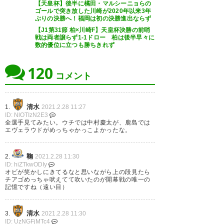
【天皇杯】後半に橘田・マルシーニョらの
選手紹介のやつおもろwww 脇坂
ゴールで突き放した川崎が2020年以来3年
ぶりの決勝へ！福岡は初の決勝進出ならず
キュンです
【J1第31節 柏×川崎F】天皇杯決勝の前哨
戦は両者譲らず1-1ドロー 柏は後半早々に
— へニョナーデ【ｳｯﾁｰ】🐻ﾄｼﾄｼ
数的優位に立つも勝ちきれず
教🐻 (ihso_ohihs)
2021, 2月 26
120
コメント
清水
1.
2021.2.28 11:27
脇坂のイメージ写真癖やばw
ID: NlOTIzN2E3
全選手見てみたい。ウチでは中村慶太が、鹿島では
エヴェラウドがめっちゃかっこよかったな。
— がなもんじゃ (gooner416)
2021, 2月 26
鞠
2.
2021.2.28 11:30
ID: hiZTkwODIy
オビが笑かしにきてるなと思いながら上の段見たら
チアゴめっちゃ吠えてて吹いたのが開幕戦の唯一の
記憶ですね（遠い目）
脇坂のキュンポーズを見た嫁
が、冷酷に「氏ね」と笑ってお
清水
3.
2021.2.28 11:30
ID: UzNGFjMTc4