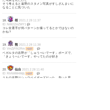
そう考えると遠野のスタメン写真がすしざんまいに
なることに気づいた
桜
18.
2021.2.28 11:37
ID: NiM2ZmZWY1
コレ全選手が何パターンか撮ってるとかではないの
かね？
熊
19.
2021.2.28 11:38
ID: VmZjFiN2Rm
>107
ベガルタの吉野が「しゅうぺいでーす」ポーズで、
「きょうへいでーす」やってたのが好き
仙台
20.
2021.2.28 11:40
ID: RhNWM4Mjlj
>107
うちの吉野はシュウペイポーズだった。良いと思
う。
1
2
3
…
6
次へ »