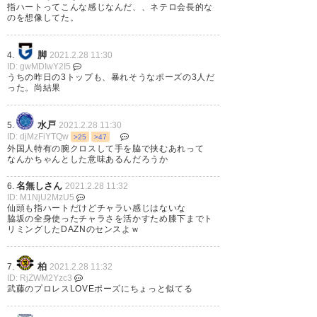
りましたw
指ハートってこんな感じなんだ、、ネテロ会長的な
のを想像してた。
— 水色縁 (mizuiro_enishi)
脚
2021, 2月 26
4.
2021.2.28 11:30
ID: gwMDIwY2I5
うちの昨日の3トップも、暴れそうなポーズの3人だ
った。尚結果
水戸
5.
2021.2.28 11:30
ID: djMzFiYTQw
>25
>47
外国人特有の腕クロスして手を脇で挟むあれって
なんかちゃんとした意味あるんだろうか
名無しさん
6.
2021.2.28 11:32
ID: M1NjU2MzU5
仙頭も指ハートだけどチャラい感じはないな
脇坂の全身使ったチャラさを活かすため膝下までト
リミングしたDAZNのセンスよｗ
柏
7.
2021.2.28 11:32
ID: RjZWM2Yzc3
武藤のプロレスLOVEポーズにちょっと似てる