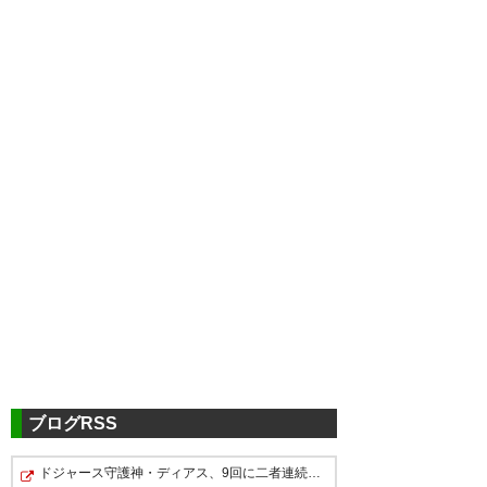
ツイッターの反応
スタメン紹介いいな！ 脇坂ｗｗ
ｗ
— Mizuki (mzkf1328)
2021, 2月
26
ブログRSS
ドジャース守護神・ディアス、9回に二者連続三塁打で同点…
脇坂のポーズww