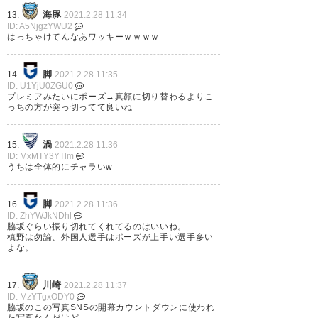
海豚
13.
2021.2.28 11:34
ID: A5NjgzYWU2
はっちゃけてんなあワッキーｗｗｗｗ
脚
14.
2021.2.28 11:35
ID: U1YjU0ZGU0
プレミアみたいにポーズ→真顔に切り替わるよりこ
っちの方が突っ切ってて良いね
渦
15.
2021.2.28 11:36
ID: MxMTY3YTlm
うちは全体的にチャラいw
脚
16.
2021.2.28 11:36
ID: ZhYWJkNDhl
脇坂ぐらい振り切れてくれてるのはいいね。
槙野は勿論、外国人選手はポーズが上手い選手多い
よな。
川崎
17.
2021.2.28 11:37
ID: MzYTgxODY0
脇坂のこの写真SNSの開幕カウントダウンに使われ
た写真なんだけど