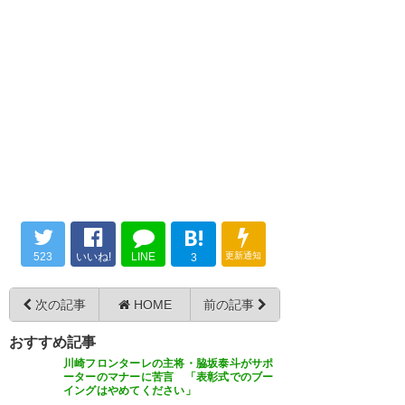
— のえ🇫🇷 (NoATR1123)
2021,
2月 26
トポーズをお願いします。
— 川崎の33歳は徒然に
脇坂くんの写真よw
(33sai_Kawasaki)
2021, 2月 26
— もん (football_80D)
2021, 2
月 26
脇坂あのポーズ毎試合出るのは
B!
草
523
いいね!
LINE
更新通知
3
— たな (tana_bunchan5)
2021,
次の記事
HOME
前の記事
2月 26
おすすめ記事
川崎フロンターレの主将・脇坂泰斗がサポ
ーターのマナーに苦言 「表彰式でのブー
イングはやめてください」