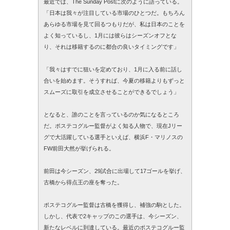
最近では、The Sunday Postに次のように語っている。
「日本は我々が注目している市場のひとつだ。もちろん
あらゆる市場を見て回るつもりだが、私は日本のことを
よく知っているし、1月には彼らはシーズンオフとな
り、それは移籍するのに都合の良いタイミングです」
「我々はすでに狙いを定めており、1月に入る前に話し
合いを始めます。そうすれば、今夏の移籍よりもずっと
スムーズに取引を成立させることができるでしょう」
となると、誰のことを言っているのか気になるところ
だ。ポステコグルー監督がよく知る人物で、現在Jリー
グで大活躍している選手といえば、横浜F・マリノスの
FW前田大然が挙げられる。
前田は今シーズン、29試合に出場して17ゴールを挙げ、
古橋から得点王の座を奪った。
ポステコグルー監督は古橋を獲得し、補強の駒とした。
しかし、代表で2キャップのこの選手は、今シーズン、
新たなレベルに到達している。最近のポステコグルー監