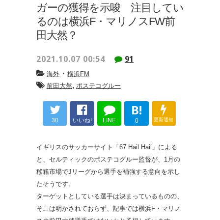
ガーの獲得を示唆 注目してい
るのは横浜F・マリノスFW前
田大然？
2021.10.07 00:54
91
・
海外
横浜FM
,
前田大然
ポステコグルー
B!
30
いいね!
LINE
更新通知
0
イギリスのサッカーサイト「67 Hail Hail」による
と、セルティックのポステコグルー監督が、1月の
移籍市場でJリーグから選手を補強する意向を示し
たそうです。
ターゲットとしている選手は決まっているものの、
そこは明かされておらず、記事では横浜F・マリノ