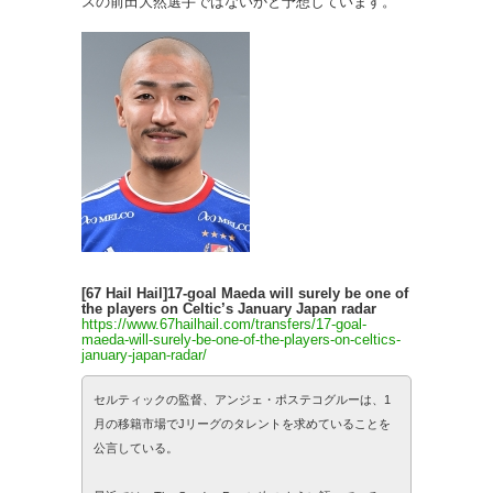
スの前田大然選手ではないかと予想しています。
[67 Hail Hail]17-goal Maeda will surely be one of
the players on Celtic’s January Japan radar
https://www.67hailhail.com/transfers/17-goal-
maeda-will-surely-be-one-of-the-players-on-celtics-
january-japan-radar/
セルティックの監督、アンジェ・ポステコグルーは、1
月の移籍市場でJリーグのタレントを求めていることを
公言している。