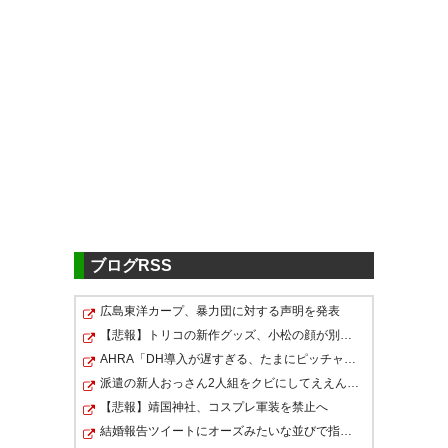
ブログRSS
広島東洋カープ、暴力団に対する声明を発表
【悲報】トリコの新作グッズ、小松の顔が別人になってし…
AHRA「DH導入が遅すぎる、たまにピッチャーが打ったから…
派遣の新人おっさん2人組をクビにしてええんか？
【悲報】靖国神社、コスプレ軍装を禁止へ
結婚報告ツイートにオーズみたいな並びで指輪3つ写ってる…