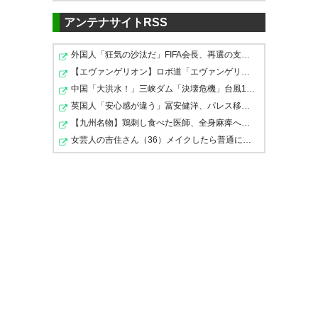
アンテナサイトRSS
外国人「狂気の沙汰だ」FIFA会長、再選の支持見返りにモ…
【エヴァンゲリオン】ロボ道「エヴァンゲリオン弐号機（T…
中国「大洪水！」三峡ダム「決壊危機」台風13号「三峡直…
英国人「安心感が違う」冨安健洋、パレス移籍当日にデビ…
【九州名物】鶏刺し食べた医師、全身麻痺へ…「死んだほう…
女芸人の吉住さん（36）メイクしたら普通に美人の部類だ…