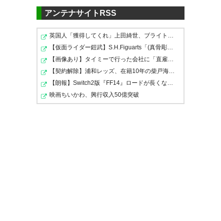
よく走りきった！ まだまだ勝ち
1ー0 宮崎 クリーンシート #vfk
アンテナサイトRSS
を積み重ねて上に食らい付こ
— move@よこ (1chigan)
2021,
う！！！ お疲れさまでした！👏
英国人「獲得してくれ」上田綺世、ブライトン移籍が浮上…
勝利はいいものだ。 #vfk
10月 9
#vfk
【仮面ライダー鎧武】S.H.Figuarts「(真骨彫製法) 仮面ラ…
https://t.co/fy92OhGvzg
【画像あり】タイミーで行った会社に「直雇用のバイト」…
https://t.co/HhqswUg0WN
【契約解除】浦和レッズ、在籍10年の柴戸海と契約解除…一…
— ヴァン鷹 (vent_hawk)
2021,
— 青🔴 la こーりゅう 🤟🌈
【朗報】Switch2版『FF14』ロードが長くなる不具合の修正…
10月 9
やった～勝った～選手の皆さん
(la78822362)
映画ちいかわ、興行収入50億突破
2021, 10月 9
現地応援の皆さん暑い中お疲れ
様でした。ヒヤヒヤなとこもあ
ったね💦勝ち続けたいですね。
勝ったーーー！甲府1-0琉球、宮
もう勝っていくだけなのだけれ
頑張れヴァンフォーレ💙❤️ いい
崎純真の素晴らしいミドル先制
ども、やっぱり嬉しいゾ♪( ´▽
気分で終わり行けます。夕飯は
弾をしっかり守って勝ち点3見
｀) じゅんまー開眼中❗️ もっとも
祝盃の🍺を😁
事！！！最後のピンチを防いだ
っと上を目指してガンバレッ。
GK河田最高だったな。琉球に2
— みわ (12miwavfk03)
2021,
ただ…ただ…分かってはいるけれ
度はやらせない。#vfk
10月 9