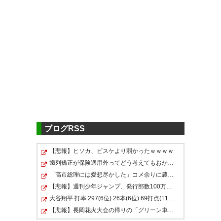
ツイッターの反応
VF甲府⚽勝利🙌気持ち良い✨
#vfk
https://t.co/0Hk8vMwzwA
よし❗️クリーンシートで勝った❗️次
— おっぽりのヒロシ
もこの調子で頼みます⚽️ #vfk
(surf_3665)
2021, 10月 9
取りあえず勝ったことは把握し
た。ヒヤヒヤした展開だったの
— 中沢秀幸(ザック) | モデルナ2
回接種 (nakazawa76)
も把握した。でも勝ちゃいいん
2021, 10
月 9
だよ勝ちゃ #vfk
純真のなんか凄いゴールで連勝
ブログRSS
だーー！！！！ #vfk
— メルシー (mercy1201)
2021,
【悲報】ヒソカ、ビスケより弱かったｗｗｗｗ
10月 9
— せんじゅ (senjubiyori)
2021,
歯列矯正が保険適用外ってどう考えてもおかしいよね？
ヴァンフォーレ甲府、勝利！
10月 9
「高市総理には愛想尽かした」コメ余りに農家が悲鳴 売…
【悲報】週刊少年ジャンプ、発行部数100万部割れ
— Guchon_met (met_Guchon)
大谷翔平 打率.297(6位) 26本(6位) 69打点(11位) OPS.953…
2021, 10月 9
今日も最高のスタジアム！！！
【悲報】長岡花火大会の帰りの「グリーン車」、地獄ｗｗ…