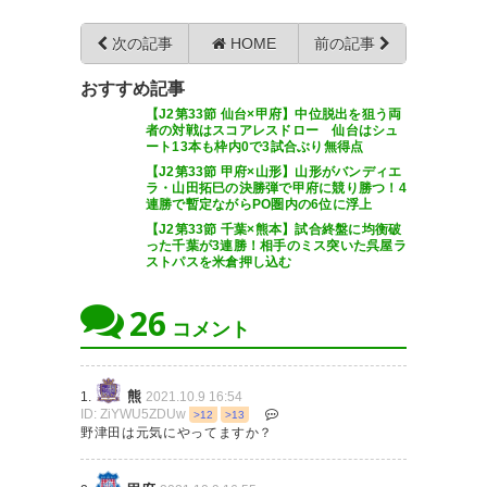
1-0でヴァンフォーレ勝った！
次の記事
HOME
前の記事
宮崎の2連続先制点でかっこよか
おすすめ記事
った♡
【J2第33節 仙台×甲府】中位脱出を狙う両
者の対戦はスコアレスドロー 仙台はシュ
https://t.co/M5N4ydxShV
ート13本も枠内0で3試合ぶり無得点
【J2第33節 甲府×山形】山形がバンディエ
— maco🐒💋 (Maco_Foyland)
ラ・山田拓巳の決勝弾で甲府に競り勝つ！4
連勝で暫定ながらPO圏内の6位に浮上
2021, 10月 9
【J2第33節 千葉×熊本】試合終盤に均衡破
った千葉が3連勝！相手のミス突いた呉屋ラ
ストパスを米倉押し込む
26
コメント
宮崎純真物凄いゴールが続く
な。とんでもないゴーラーに成
長していきそうな感じで期待し
熊
1.
2021.10.9 16:54
ID: ZiYWU5ZDUw
>12
>13
ちゃうな。#vfk
野津田は元気にやってますか？
— OLIVEきんきち（オリーベき