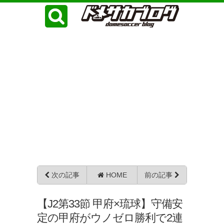
次の記事
HOME
前の記事
【J2第33節 甲府×琉球】守備安
定の甲府がウノゼロ勝利で2連