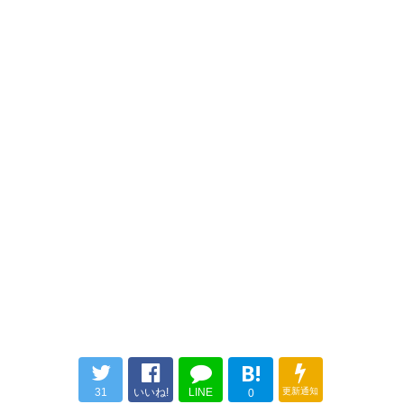
ど、欲を言えばもう２、３⚽️は
— OLIVEきんきち（オリーベき
取れたかなと。 #vfk
んきち） (olivekinkichi)
2021,
10月 9
— 石貫太郎左衛門桃園
10/9 #甲府_琉球 ＜試合終了＞
(MINItartan2708)
2021, 10月 9
甲府1-0琉球 得点者: #宮崎純真
選手 ヒーローインタビュー🎤
は、2試合連続となる貴重な先制
ゴール⚽を決め、勝利に導いた
宮崎選手✨✨✨ #vfk #未来へ
#Unite
https://t.co/UODRn8zMVd
— ヴァンフォーレ甲府
(vfk_official)
2021, 10月 9
B!
31
いいね!
LINE
更新通知
0