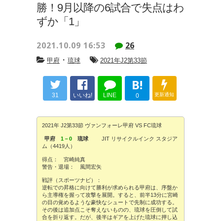
勝！9月以降の6試合で失点はわ
ずか「1」
2021.10.09 16:53
26
・
甲府
琉球
2021年J2第33節
B!
31
いいね!
LINE
更新通知
0
2021年 J2第33節 ヴァンフォーレ甲府 VS FC琉球
甲府
1－0
琉球
JIT リサイクルインク スタジア
ム（4419人）
得点： 宮崎純真
警告・退場： 風間宏矢
戦評（スポーツナビ）：
逆転での昇格に向けて勝利が求められる甲府は、序盤か
ら主導権を握って攻撃を展開。すると、前半13分に宮崎
の目の覚めるような豪快なシュートで先制に成功する。
その後は追加点こそ奪えないものの、琉球を圧倒して試
合を折り返す。だが、後半はギアを上げた琉球に押し込