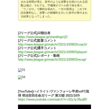
まれる時間が増え、前半のような攻撃を仕掛けられる回
数は減少。それでも、守備陣がゴール前で体を張り、
「ウノゼロ」で勝利を収めた。一方の琉球は、これで6
試合勝利なし。攻撃への積極性を欠いた前半が悔やまれ
る結果となってしまった。
[Jリーグ公式]J2順位表
https://www.jleague.jp/standings/j2/
[Jリーグ公式]監督コメント
http://www.jleague.jp/match//2021/100903/coach/
[Jリーグ公式]選手コメント
http://www.jleague.jp/match//2021/100903/player/
[Jリーグ公式]レポート・動画
http://www.jleague.jp/match//2021/100903/recap/
[YouTube]ハイライト:ヴァンフォーレ甲府vsFC琉
球 明治安田生命J2リーグ 第33節 2021/10/9
https://www.youtube.com/watch?v=02yJyJ8yq80