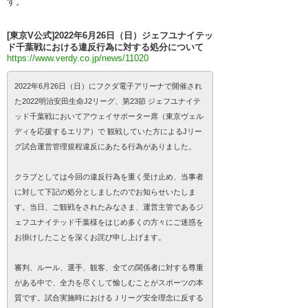
す。
[東京V公式]2022年6月26日（日）ジェフユナイテッ
ド千葉戦における違反行為に対する処分について
https://www.verdy.co.jp/news/11020
2022年6月26日（日）にフクダ電子アリーナで開催され
た2022明治安田生命J2リーグ、第23節 ジェフユナイテ
ッド千葉戦においてアウェイサポーター席（東京ヴェル
ディを応援するエリア）で 観戦していた方によるJリー
グ試合運営管理規程違反にあたる行為がありました。
クラブとしては今回の違反行為を重く受け止め、当事者
に対して下記の処分としましたのでお知らせいたしま
す。当日、ご観戦をされたみなさま、運営主管であるジ
ェフユナイテッド千葉様をはじめ多くの方々にご迷惑を
お掛けしたことを深くお詫び申し上げます。
審判、ルール、選手、観客、全ての関係者に対する尊重
がある中で、全力を尽くして愉しむことがスポーツの本
質です。試合実施時におけるＪリーグ安全理念に反する