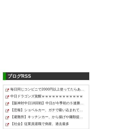
ツイッターの反応
ヴェルディさん対応早ッ！
— あべべ⊿🐶🐬 (bearabeabe)
2022, 6月 27
ブログRSS
5chの反応
毎日同じコンビニで2000円以上使ってたらあだ名つけられ…
中日ドラゴンズ覚醒ｗｗｗｗｗｗｗｗｗｗｗｗ
ヴェルディのゴール裏 しっか
東京ヴェルディ 1022
【阪神対中日18回戦】中日が今季初の５連勝！先発のマラ…
http://kizuna.5ch.net/test/read.cgi/soccer
り処分の事を言及するんだね そ
【悲報】ショベルカー、ガチで吸い込まれてしまう・・・…
/1655905315
ういう謝罪等 誠意ある対応が
【避難所】キッチンカー、から揚げや麺類提供 40代女性「…
【社会】従業員退職で倒産、過去最多
できる時点でFC東京のゴール裏