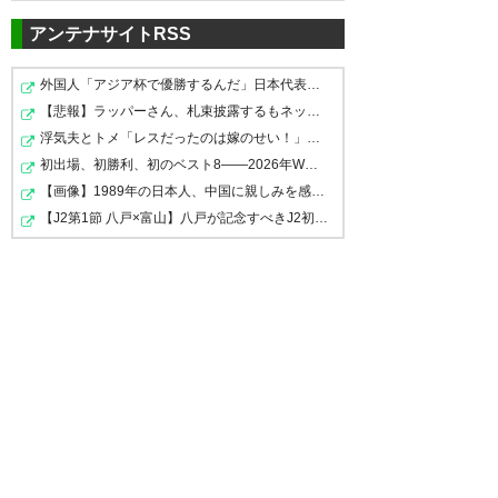
433
U-名無しさん
2022/06/27(月) 11:23:24 ID:0kGWlGTZd
とは大きな違い
一応、ペットボトル投げたやつと水撒いたやつは処
アンテナサイトRSS
分されたのか。
３節分の入場禁止か。
— アキヒーロ (AKIHIROCOM)
外国人「アジア杯で優勝するんだ」日本代表、W杯ポット1…
2022, 6月 27
【悲報】ラッパーさん、札束披露するもネット民から「新…
435
U-名無しさん
2022/06/27(月) 11:30:32 ID:IhxjhohB0
浮気夫とトメ「レスだったのは嫁のせい！」虚偽の噂を流…
東スタでやったなら出禁もわかるけどアウェイでや
初出場、初勝利、初のベスト8――2026年W杯で歴史を作った…
って出禁は意味不明やな
【画像】1989年の日本人、中国に親しみを感じる人が50%以…
出禁にするならホームだけ永久出禁にしろや
ペロスと関係無いやろ
ああ、本当にこんな行為があっ
【J2第1節 八戸×富山】八戸が記念すべきJ2初勝利！佐藤祐…
ビジネスサポで関係あるから出禁なんか？
たのか。。。残念で仕方がな
い。 ただクラブとして毅然とし
436
U-名無しさん
2022/06/27(月) 11:32:24 ID:0kGWlGTZd
た態度で処分する姿勢は素晴ら
処分された二人は団体メンバーだったんか
しい。 処罰されてない、止めて
もやめなかった声出ししていた
439
U-名無しさん
2022/06/27(月) 12:12:09 ID:OaHkxFEXM
ペットボトルの件は早くに対応しとことは評価した
みなさんも、これに準ずる行為
い
一部がやらかす事まではクラブにはどうしようもな
をしていたと反省してほしい
いしな
で…
https://t.co/EBby8frJOx