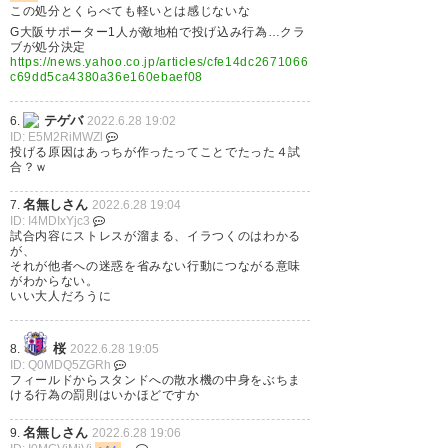
この処分とくらべても軽いとは感じないな
G大阪サポーター1人が敵地柏で投げ込み行為…クラ
ブが処分決定
https://news.yahoo.co.jp/articles/cfe14dc2671066
c69dd5ca4380a36e160ebaef08
反省すべきは反省し、次節以降
テゲバ
6.
2022.6.28 19:02
につなげます。 #verdy #東京ヴ
ID: E5M2RiMWZl
投げる原因はあっちが作ったってことでたった４試
ェルディ
合？ｗ
https://t.co/24a6zQBBxn
名無しさん
7.
2022.6.28 19:04
ID: I4MDIxYjc3
— いっちゃん – TOKYO VERDY
試合内容にストレスが溜まる、イラつくのはわかる
が、
#111 ITSUKI (itsukiterasaki)
それが他者への迷惑を省みない行動につながる意味
がわからない。
2022, 6月 27
いい大人だろうに
桜
8.
2022.6.28 19:05
ID: Q0MDQ5ZGRh
フィールドからスタンドへの散水機の中身をぶちま
いや、これぐらいで済むなら再
ける行為の罰則はいかほどですか
犯するよ。 もう少しペナルティ
名無しさん
9.
2022.6.28 19:06