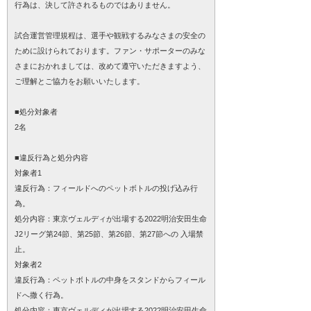
行為は、決して許されるものではありません。
試合運営管理規程は、選手や観戦するみなさまの安全の
ために設けられております。ファン・サポーターのみな
さまにおかれましては、改めて遵守いただきますよう、
ご理解とご協力をお願いいたします。
■処分対象者
2名
■違反行為と処分内容
対象者1
違反行為：フィールドへのペットボトルの投げ込み行
為。
処分内容：東京ヴェルディが出場する2022明治安田生命
J2リーグ第24節、第25節、第26節、第27節への 入場禁
止。
対象者2
違反行為：ペットボトルの中身をスタンドからフィール
ドへ撒く行為。
処分内容：東京ヴェルディが出場する2022明治安田生命