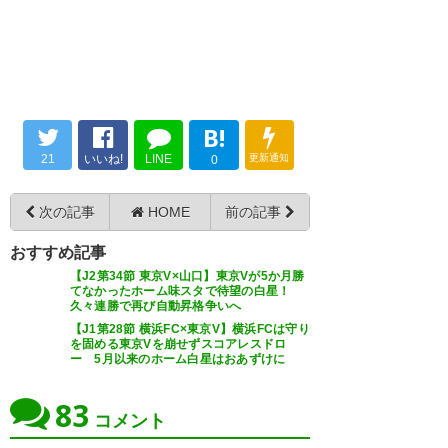
— でめなおと (demenaoto)
448
U-名無しさん
2022/06/27(月) 16:30:51 ID:uplA0iyud
物投げ込むとか無期限出禁でいいけどな
2022, 6月 27
B!
21
いいね!
LINE
更新通知
0
珍しく仕事が早くていいね この
処分が重いか軽いかはわからん
次の記事
HOME
前の記事
が、当事者の方と処分はされて
おすすめ記事
ないけどブーイングされてた
【J2第34節 東京V×山口】東京Vが5か月勝
方々はしっかり反省して改善し
てなかったホーム味スタで待望の白星！
久々連勝で再び自動昇格争いへ
てほしい そしてまたみんなでル
【J1第28節 横浜FC×東京V】横浜FCは守り
ールを守って応援しましょう
を固める東京Vを崩せずスコアレスドロ
ー 5月以来のホーム白星はおあずけに
我々はクラブや選手をサポー…
https://t.co/OBaA4qysM0
83
コメント