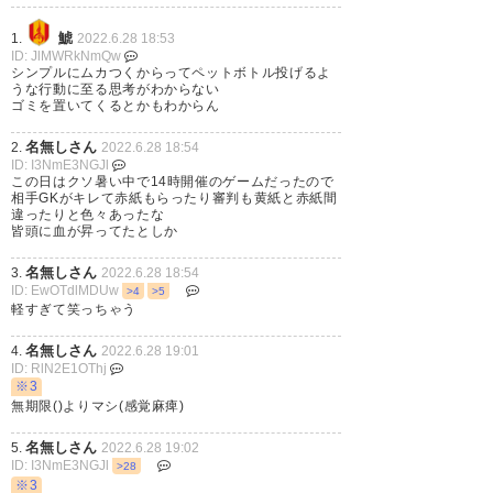
— てんくん (ver_ten)
2022, 6月
27
鯱
1.
2022.6.28 18:53
ID: JlMWRkNmQw
シンプルにムカつくからってペットボトル投げるよ
うな行動に至る思考がわからない
ゴミを置いてくるとかもわからん
信じたくなかったけど 実際にあ
名無しさん
2.
2022.6.28 18:54
ID: I3NmE3NGJl
ったことなんだなぁって💦 素早
この日はクソ暑い中で14時開催のゲームだったので
相手GKがキレて赤紙もらったり審判も黄紙と赤紙間
い処分対応には感謝🙏🏻 ただ軽
違ったりと色々あったな
皆頭に血が昇ってたとしか
いなぁって思っちゃうのは アタ
名無しさん
3.
2022.6.28 18:54
シ厳しいのかな？ たった数名の
ID: EwOTdlMDUw
>4
>5
行為できちんと ルール守ってヴ
軽すぎて笑っちゃう
ェルディ愛してる 人達まで同じ
名無しさん
4.
2022.6.28 19:01
ID: RlN2E1OThj
ように思われるのは 本当に悔し
※3
無期限()よりマシ(感覚麻痺)
い( ´•̥×•̥` )ｸﾔｼｲ
名無しさん
5.
2022.6.28 19:02
— mi.☺︎☺︎☺︎ (haruya0325_8)
ID: I3NmE3NGJl
>28
2022, 6月 27
※3