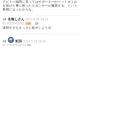
アビスパ福岡に至ってはサポーターがペットボトル
はヴェルディサポの恥です。応
を投げた事に怒ったスポンサーが撤退する、という
事態になったからな。
援は熱く、されどクールに。
名無しさん
18.
2022.6.28 19:31
#verdy
ID: hlZDhhZGI2
>49
浦和サポもさっさと処分しようぜ
https://t.co/mWRMWrT8mi
— 決闘王Ｆ.K@C100 2日目 東6
町田
19.
2022.6.28 19:32
ID: Q3MGI0MTFh
ロ15a (duelkingfk)
2022, 6月
※16
27
おっと、うちはセーフだな…
名無しさん
20.
2022.6.28 19:35
ID: dkOTdjYTcw
サポ団体の迅速な対応だけは評価できるので他チー
ムのやらかしたサポ団体は見習うべき
ヴェルディ対応早かったね 怪我
1
2
3
…
5
次へ »
人でも出てたら本当大変な事に
なってたから、当事者はしっか
り反省してもらいたいです