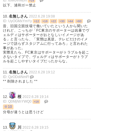
ID: I0MGViMjVi
課した方がいい。 反省文400字
>14
以下、浦和ガー禁止
詰め原稿用紙5枚とか。 #verdy
名無しさん
10.
2022.6.28 19:08
https://t.co/ASPEq2gVUL
ID: UyOGMxYmYy
>12
>16
>22
>30
>44
>60
昔、旧国立競技場で働いていたという人から聞いた
けれど、こっちが「FC東京のサポーターは凶暴でヴ
— OGAHAUS (ogahouse)
2022,
ェルディはサポーターがおとなしいイメージがあ
6月 27
る」と言ったら、「実態は真逆。テレビだけのイメ
ージで語らずスタジアムに行ってみろ」と言われた
事があった。
実際見たら、FC東京はサポーターがトラブルを起こ
さないタイプで、ヴェルディはサポーターがトラブ
ルを起こしやすいタイプだったからな。
処分内容が妥当かどうかは自分
名無しさん
11.
2022.6.28 19:12
ID: QzODdiNmFl
には分からないが、早くも発表
** 削除されました **
が。 #verdy #jefunited
https://t.co/6kvaaLgSDj
桜
12.
2022.6.28 19:14
ID: Q0MjNhYWQ0
>16
※10
— とし＠7/2アウェイ大分戦
分母が違うとは思うけど
(DAZN視聴) (scr_kansen_love)
2022, 6月 27
川
13.
2022.6.28 19:15