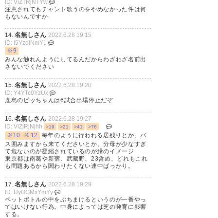
ID: ViZTRjNTYw
注意されてもチャント歌うのをやめなかった件は何
もないんですか
名無しさん
14.
2022.6.28 19:15
当然ですね。素早い対応で良か
ID: I5YzdlNmY1
※9
ったと思います。 2022年6月26
みんな触れんようにしてるんだからわざわざ名前出
さないでください
日（日）ジェフユナイテッド千
葉戦における違反行為に対する
名無しさん
15.
2022.6.28 19:20
ID: Y4YTc0YzUx
処分について | 東京ヴェルディ
鹿島のピッちゃんは6試合出場停止だぞ
/ Tokyo Verdy
名無しさん
16.
2022.6.28 19:27
ID: ViZjRjNjhh
>19
>21
>41
>76
https://t.co/wl6xouc58z
※10
※12
毎年のように行われる居残りとか、バ
ス囲みますから来てくださいとか、分母が少なすぎ
— りっく(みどり) (rick_y23)
て危ないのが凝縮されているのが緑のイメージ
東京都は南葛や新宿、武蔵野、23含め、どれもこれ
2022, 6月 27
も問題あるから関わりたくない連中ばっかり。
名無しさん
17.
2022.6.28 19:29
ID: UyOGMxYmYy
ペットボトルの中をぶちまけるというのが一番やっ
てはいけない行為。中身によっては芝の発育に影響
妥当な処分。こんな事をする輩
する。