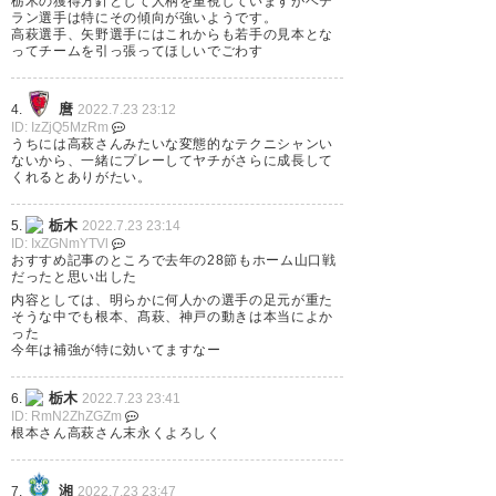
— TSUKAMU (TSC_tsukamu)
栃木の獲得方針として人柄を重視していますがベテ
ラン選手は特にその傾向が強いようです。
2022, 7月 23
高萩選手、矢野選手にはこれからも若手の見本とな
ってチームを引っ張ってほしいでごわす
麿
4.
2022.7.23 23:12
ID: IzZjQ5MzRm
栃木SCプレーオフ来てもおかし
うちには高萩さんみたいな変態的なテクニシャンい
ないから、一緒にプレーしてヤチがさらに成長して
くないな #栃木SC #Jリーグ
くれるとありがたい。
栃木
5.
2022.7.23 23:14
— いちくん (ichi_j_soccer16)
ID: IxZGNmYTVl
2022, 7月 23
おすすめ記事のところで去年の28節もホーム山口戦
だったと思い出した
内容としては、明らかに何人かの選手の足元が重た
そうな中でも根本、髙萩、神戸の動きは本当によか
った
今年は補強が特に効いてますなー
今ようやくDAZN観れて、リバ
栃木
6.
2022.7.23 23:41
イバルユニのカッコ良さがエグ
ID: RmN2ZhZGZm
根本さん高萩さん末永くよろしく
すぎる🥺 1点目の時崎監督の喜
び方がかわい！ 栃木SC通算500
湘
7.
2022.7.23 23:47