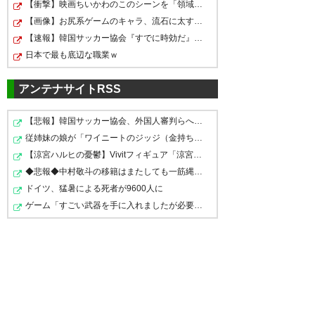
ゃないか！これは凄い！栃木SC
【衝撃】映画ちいかわのこのシーンを「領域展開」と呼ん…
完全でください🙇‍♂️
す！！ おめでとちゃ〜ん！！ イ
の追い込みはまだまだ続くよ！
【画像】お尻系ゲームのキャラ、流石に太すぎるｗｗｗｗ
ケイケドンドン！！ #栃木SC
【速報】韓国サッカー協会『すでに時効だ』、外国人審判…
俺はまだPOを諦めてないから
— kashiwasan (SanTsc12)
日本で最も底辺な職業ｗ
#keep #moving #forward
2022, 7月 23
な！
アンテナサイトRSS
— インスタ（インスタントジョ
— ひらだいらペイペイ(平平平
ンソン）スギ。@杉山貢一
平) (circus_style_ma)
2022, 7月
【悲報】韓国サッカー協会、外国人審判らへ性的接待疑惑→…
(injyonsugi)
2022, 7月 23
23
いょっしゃー！！勝った！アウ
従姉妹の娘が「ワイニートのジッジ（金持ち）」にやたら…
【涼宮ハルヒの憂鬱】Vivitフィギュア「涼宮ハルヒ」プラ…
ェイの借りは返したぞ！栃木SC
◆悲報◆中村敬斗の移籍はまたしても一筋縄ではいかず？ス…
バンバーイ！🙌
ドイツ、猛暑による死者が9600人に
国体ユニで同勝ち点の山口さん
#栃木SC さんを応援しに カンセ
ゲーム「すごい武器を手に入れましたが必要レベルに達し…
— ひらだいらペイペイ(平平平
に勝利！ 山口さん後半完全に別
キスタジアムとちぎへ行ってま
平) (circus_style_ma)
2022, 7月
チームでヒヤヒヤしたけど勝ち
23
した！！⚽️ 栃木SCさんおめでと
は勝ち！ 一歩前進！おめでとう
うございます〜😆🎉🎉嬉し
栃木SC！
い！！😆 今日はブラジル丼とサ
ウガドス食べたー！