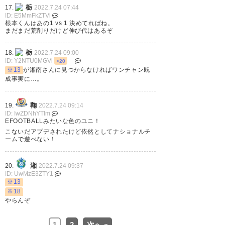
栃
17.
2022.7.24 07:44
ID: E5MmFkZTVl
根本くんはあの1 vs 1 決めてればね。
まだまだ荒削りだけど伸び代はあるぞ
栃
18.
2022.7.24 09:00
ID: Y2NTU0MGVi
>20
※13
が湘南さんに見つからなければワンチャン既
成事実に…。
鞠
19.
2022.7.24 09:14
ID: IwZDNhYTlm
EFOOTBALLみたいな色のユニ！
こないだアプデされたけど依然としてナショナルチ
ームで遊べない！
湘
20.
2022.7.24 09:37
ID: UwMzE3ZTY1
※13
※18
やらんぞ
1
2
次へ »