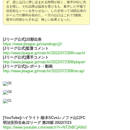
ず、逆に山口に押し込まれる時間が続く。後半24分に失
点を喫し、それ以降は猛攻を受けるも、集中した守備で
決定的なシーンを作らせない。しのぎ切って18節以来の
ホームでの勝利を収めた。一方の山口はこれで3連敗。
後半の内容からすれば、悔しい結果となった。
[Jリーグ公式]J2順位表
https://www.jleague.jp/standings/j2/
[Jリーグ公式]監督コメント
http://www.jleague.jp/match//2022/072308/coach/
[Jリーグ公式]選手コメント
http://www.jleague.jp/match//2022/072308/player/
[Jリーグ公式]レポート・動画
http://www.jleague.jp/match//2022/072308/recap/
[YouTube]ハイライト:栃木SCvsレノファ山口FC
明治安田生命J2リーグ 第28節 2022/7/23
https://www.youtube.com/watch?v=NT2hBCjA8s0