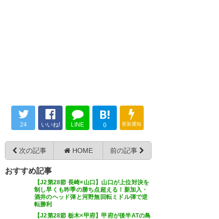
— こま化けの皮 (mlllo_olllm)
やったー！栃木SC勝利！これで
https://t.co/G9MIgzc0PL
2022, 7月 23
勝点34✊⚽️✊！
— 川音 希 (kawaotonozomi)
— くろむ (kukurom)
2022, 7月
2022, 7月 23
23
栃木SC勝った！！ ビクトーーー
ーリア！！！ 2点がきれいなゴ
ールだった！ポストに当たる運
栃Sでもめっちゃ活躍してまし
もあって6ポイントマッチ勝利。
B!
た。 もっと東京で見たかった部
#新幹線で移動中ちょうど山口 #
24
いいね!
LINE
更新通知
0
分はあるけど…。#fctokyo
栃木SC
#tochigisc
次の記事
HOME
前の記事
https://t.co/FvbXznR0sm
— アンノーニ (ACakakuro)
おすすめ記事
2022, 7月 23
— yuuto＿青赤fctokyo
【J2第28節 長崎×山口】山口が上位対決を
制し早くも昨季の勝ち点超える！新加入・
(To42Yu)
2022, 7月 23
酒井のヘッド弾と河野無回転ミドル弾で逆
転勝利
【J2第28節 栃木×甲府】甲府が後半ATの鳥