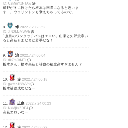
ゴール目👏 とにかく、あぁーし
ID: UzMmYzNTAw
町野が冬に抜けたら根本は回収になると思いま
あわせ
す…。ウェリントンも衰えちゃってるので。
— あやか (tsc_ay)
2022, 7月 23
蜂
8.
2022.7.23 23:52
ID: JlN2MzMWVh
1点目のワンタッチパスはエロい。山瀬と矢野貴章い
ると高萩もまだまだ若手だな！
栃木SC勝っててハッピー。宇都
潟
9.
2022.7.24 00:04
ID: dkZmJkMTll
宮のいいとこはプロスポーツ盛
栃木さん、根本高萩と補強の精度高すぎません？
んで楽しいところ、ダメなとこ
赤
10.
2022.7.24 00:18
は車移動がメインだから酒飲ん
ID: gwMzJlNWVh
栃木補強成功だなー
でスポーツ観戦できないとこ。
LRT早く開通して♡
広島
11.
2022.7.24 00:23
ID: NkMjkzZDE4
— おぢろ (12kze01)
2022, 7月
高萩エロいなー
23
赤
12.
2022.7.24 00:29