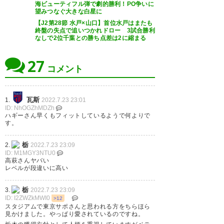
海ビューティフル弾で劇的勝利！PO争いに
負け知らずの栃木、42年越しに
望みつなぐ大きな白星に
復活。 #TochigiSC
【J2第28節 水戸×山口】首位水戸はまたも
終盤の失点で追いつかれドロー 3試合勝利
#KeepMovingForward
なしで2位千葉との勝ち点差は2に縮まる
#Revival80 #いちご一会とちぎ
27
国体 @tochigikokutai #栃木SC
コメント
#全員戦力 #栃木山口…
https://t.co/buO7BNy4nD
瓦斯
1.
2022.7.23 23:01
ID: NhOGZhMDZh
ハギーさん早くもフィットしているようで何よりで
— 栃木SC｜Tochigi SC
す。
(tochigisc)
2022, 7月 23
栃
2.
2022.7.23 23:09
ID: M1MGY3NTU0
高萩さんヤバい
レベルが段違いに高い
根本くんのは栃木SCの通算500
栃
3.
2022.7.23 23:09
ID: I2ZWZkMWI0
>12
ゴール目なんか #栃木SC
スタジアムで東京サポさんと思われる方をちらほら
見かけました。やっぱり愛されているのですね。