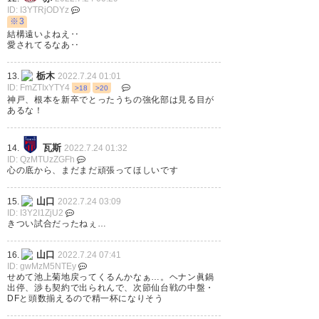
ID: I3YTRjODYz
※3
結構遠いよねえ‥
愛されてるなあ‥
栃木SC 2 – 1 レノファ山口 お
し。
https://t.co/lKQcQ0dwVD
栃木
13.
2022.7.24 01:01
ID: FmZTIxYTY4
>18
>20
神戸、根本を新卒でとったうちの強化部は見る目が
— おさる (tochigisc_osaru)
あるな！
2022, 7月 23
瓦斯
14.
2022.7.24 01:32
ID: QzMTUzZGFh
心の底から、まだまだ頑張ってほしいです
山口
15.
2022.7.24 03:09
ID: I3Y2I1ZjU2
きつい試合だったねぇ…
山口
16.
2022.7.24 07:41
ID: gwMzM5NTEy
せめて池上菊地戻ってくるんかなぁ…。ヘナン眞鍋
出停、渉も契約で出られんで、次節仙台戦の中盤・
DFと頭数揃えるので精一杯になりそう