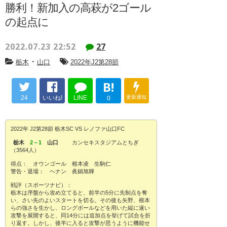
勝利！新加入の高萩が2ゴール
の起点に
2022.07.23 22:52
27
・
栃木
山口
2022年J2第28節
B!
24
いいね!
LINE
更新通知
0
2022年 J2第28節 栃木SC VS レノファ山口FC
栃木
2－1
山口
カンセキスタジアムとちぎ
（3564人）
得点： オウンゴール 根本凌 生駒仁
警告・退場： ヘナン 眞鍋旭輝
戦評（スポーツナビ）：
栃木は序盤から攻め立てると、前半の5分に先制点を奪
い、さい先のよいスタートを切る。その後も矢野、根本
らの強さを生かし、ロングボールなどを用いた縦に速い
攻撃を展開すると、同14分には追加点を挙げて試合を折
り返す。しかし、後半に入ると攻撃が思うように機能せ