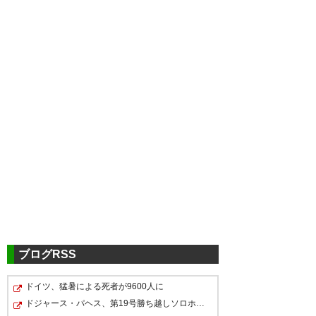
ツイッターの反応
栃木SCナイス勝利でした👏✨
— ぶしまた (animal106)
2022,
7月 23
ブログRSS
ドイツ、猛暑による死者が9600人に
よし！栃木SC勝点3！！ 今日で
28節時点で勝ち点が34もあるじ
ドジャース・パヘス、第19号勝ち越しソロホームラン！！…
よし！栃木SC勝利！ 高萩凄い！
濃厚者として終わりだし 最高で