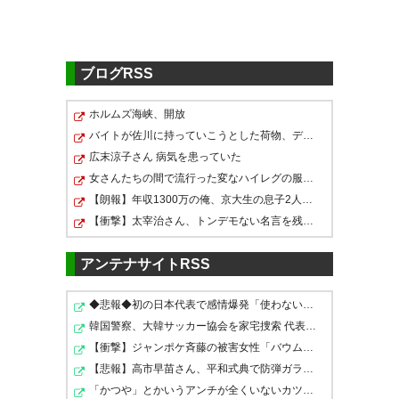
！？？？？！？？！？！？？
8月 3
— ろしなんて兵♂@福岡マラソ
ン (kkrosinante)
2022, 8月 3
ブログRSS
山ノ井がオフサイドラインの先
ホルムズ海峡、開放
でボール要求してたシーンはFW
バイトが佐川に持っていこうとした荷物、デスストランデ…
として得点へ拘るプライドを感
広末涼子さん 病気を患っていた
山ノ井ずっとオフサイドのとこ
じた
女さんたちの間で流行った変なハイレグの服の上からズボ…
いて出せない笑
【朗報】年収1300万の俺、京大生の息子2人育てた結果ｗｗ…
— 世界チャンピョン（A）
【衝撃】太宰治さん、トンデモない名言を残していた・・…
— あひる (quack_3939)
2022, 8
(NeroBulOsaka)
2022, 8月 3
月 3
アンテナサイトRSS
◆悲報◆初の日本代表で感情爆発「使わないんだったら呼ぶ…
韓国警察、大韓サッカー協会を家宅捜索 代表監督選考巡り
福岡のベンチFP2人しかいなく
フィールドプレーヤーがキーパ
【衝撃】ジャンポケ斉藤の被害女性「バウムクーヘン売っ…
てGK山ノ井くんがFPで、しかも
ーは聞いたことあるけどキーパ
【悲報】高市早苗さん、平和式典で防弾ガラスに囲われな…
前線でプレーっていう緊急事
「かつや」とかいうアンチが全くいないカツ丼屋さんwwyww…