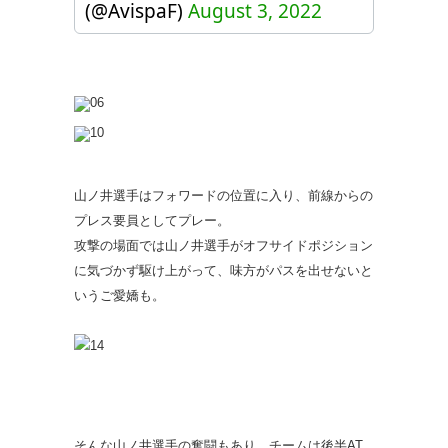
(@AvispaF)
August 3, 2022
山ノ井選手はフォワードの位置に入り、前線からの
プレス要員としてプレー。
攻撃の場面では山ノ井選手がオフサイドポジション
に気づかず駆け上がって、味方がパスを出せないと
いうご愛嬌も。
そんな山ノ井選手の奮闘もあり、チームは後半AT