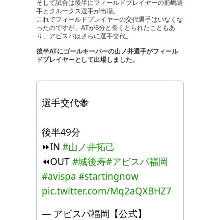
そして試合は後半にフィールドプレイヤーの前嶋選
手とクルークス選手が出場。
これでフィールドプレイヤーの交代選手はいなくな
ったのですが、ATが8分と長くとられたこともあ
り、アビスパはさらに選手交代。
後半ATにゴールキーパーの山ノ井選手がフィール
ドプレイヤーとして出場しました。
選手交代🐝
後半49分
⏩IN
#山ノ井拓己
⏪OUT
#城後寿
#アビスパ福岡
#avispa
#startingnow
pic.twitter.com/Mq2aQXBHZ7
— アビスパ福岡【公式】