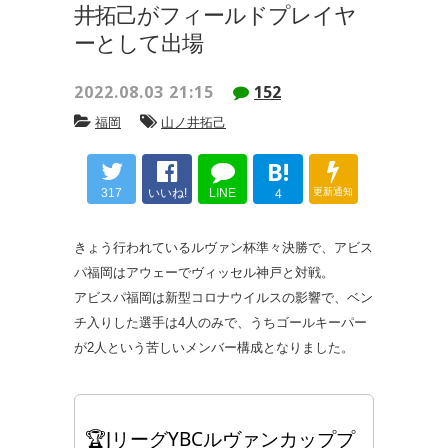
井拓己がフィールドプレイヤ
ーとして出場
2022.08.03 21:15
152
福岡
山ノ井拓己
B!
317
いいね!
LINE
更新通知
4
きょう行われているルヴァン杯準々決勝で、アビス
パ福岡はアウェーでヴィッセル神戸と対戦。
アビスパ福岡は新型コロナウイルスの影響で、ベン
チ入りした選手は4人のみで、うちゴールキーパー
が2人という苦しいメンバー構成となりました。
🏆JリーグYBCルヴァンカッププ