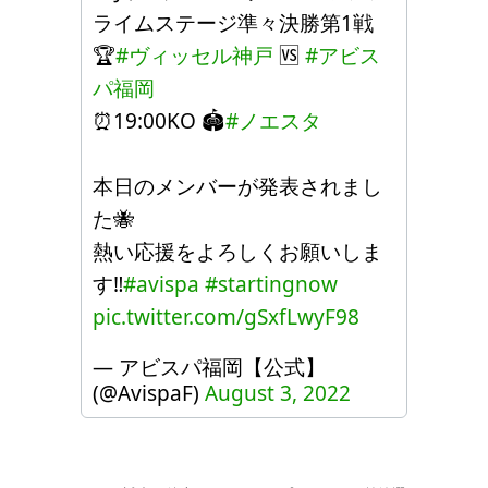
ライムステージ準々決勝第1戦
🏆
#ヴィッセル神戸
🆚
#アビス
パ福岡
⏰19:00KO 🏟
#ノエスタ
本日のメンバーが発表されまし
た🐝
熱い応援をよろしくお願いしま
す‼️
#avispa
#startingnow
pic.twitter.com/gSxfLwyF98
— アビスパ福岡【公式】
(@AvispaF)
August 3, 2022