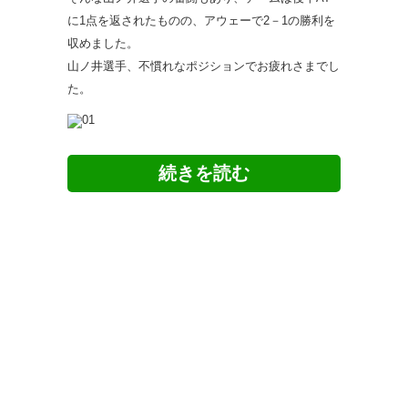
に1点を返されたものの、アウェーで2－1の勝利を
収めました。
山ノ井選手、不慣れなポジションでお疲れさまでし
た。
ツイッターの反応
ほんとに必死やけ悪いけど山ノ
井がゴリゴリのオフサイドの時
めっちゃ笑ったwwwww
変わって入った山ノ井が積極的
にプレスをかけている
— たいよ~ (sktd11_sktd)
2022,