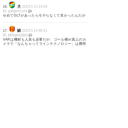
犬
16.
2023.5.13 23:04
ID: g4NjlmYzA3
せめてGLTがあったらモヤらなくて良かったんだが
鯱
17.
2023.5.14 00:21
ID: M0Njk4ZjM5
VARは機材も人員も必要だが、ゴール横or真上のカ
メラで「なんちゃってラインテクノロジー」は費用
対効果高そう
札
18.
2023.5.14 00:57
ID: E4ODIxMmRj
>26
daznの映像じゃどっちも入ってなかった。
違いは空中か地面か？線審の位置？
ジャッジリプレイ案件になるのかなあ。なっても何
も言いようがないからならないかな。
名無しさん
19.
2023.5.14 01:13
ID: UyNDQ1ZTUw
千葉のゴール時は副審が真横で見てたか。
甲府のノーゴール時はGKで見えなかったのかもね。
千葉
20.
2023.5.14 03:58