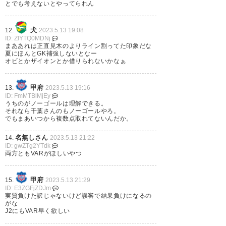
#JEFUNITED #ジェフ千葉
とでも考えないとやってられん
https://t.co/jEELKPR6T3
犬
12.
2023.5.13 19:08
— ruin (jefspirit)
2023, 5月 13
ID: ZlYTQ0MDNj
まああれは正直見木のよりライン割ってた印象だな
夏にほんとGK補強しないとなー
オビとかザイオンとか借りられないかなぁ
甲府
13.
2023.5.13 19:16
ID: FmMTBlMjEy
うちのがノーゴールは理解できる。
それなら千葉さんのもノーゴールやろ。
でもまあいつから複数点取れてないんだか。
名無しさん
14.
2023.5.13 21:22
ID: gwZTg2YTdk
両方ともVARがほしいやつ
甲府
15.
2023.5.13 21:29
ID: E3ZGFjZDJm
実質負けた訳じゃないけど誤審で結果負けになるの
がな
J2にもVAR早く欲しい