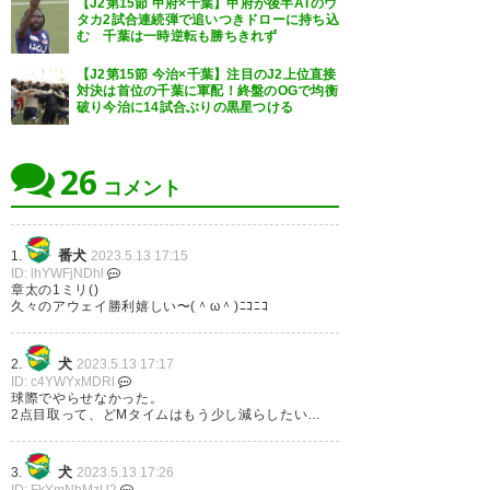
【J2第15節 甲府×千葉】甲府が後半ATのウ
カーだああ！ （諸説あり
67
U-名無しさん
2023/05/13(土) 16:09:49 pWZT7BF/0
タカ2試合連続弾で追いつきドローに持ち込
開幕戦以来のアウェー勝利か
む 千葉は一時逆転も勝ちきれず
#jefunited
【J2第15節 今治×千葉】注目のJ2上位直接
— junichi (jun1041twtr)
2023,
対決は首位の千葉に軍配！終盤のOGで均衡
68
U-名無しさん
2023/05/13(土) 16:10:16 /94hqt6Sd
破り今治に14試合ぶりの黒星つける
今日勝っておいてよかった
5月 13
清水には大量失点しないことだな
26
コメント
71
U-名無しさん
2023/05/13(土) 16:12:46 6RfJ9DHm0
J2も早くVAR導入してほしいな
終了1-0 しぶとく、手堅く、勝
勝っても負けても微妙な判定だと後味が悪い
番犬
1.
2023.5.13 17:15
点3！！！！！ #jefunited
ID: lhYWFjNDhl
章太の1ミリ()
https://t.co/I3KylpbpBf
75
U-名無しさん
2023/05/13(土) 16:16:29 OwfF0C/B0
久々のアウェイ勝利嬉しい〜(＾ω＾)ﾆｺﾆｺ
日高はマジでいい選手。
若手は手本にして欲しいくらい。
— ごん (gonbe0419JEF)
2023, 5
犬
2.
2023.5.13 17:17
月 13
ID: c4YWYxMDRl
球際でやらせなかった。
77
U-名無しさん
2023/05/13(土) 16:21:49 kcBEuv8W0
2点目取って、どMタイムはもう少し減らしたい…
田中はスピードしかないけどそれでチャンスは少な
いがなら毎試合作れたりするからな
体幹強いのか案外一対一の守備でコンタクトプレー
犬
3.
2023.5.13 17:26
やってもボール取れたりするし