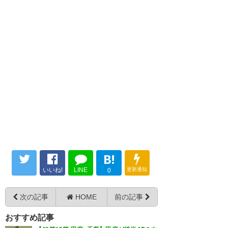
(scr_kansen_love)
2023, 5月 13
57
U-名無しさん
2023/05/13(土) 16:02:08 EB9Q/7IRa
もし清水に勝ったらごめんなさいだな
58
U-名無しさん
2023/05/13(土) 16:02:15 kcBEuv8W0
よく耐えきった！！よく勝っ
見木これから得点量産モードに入ってくれたら嬉し
い
た！！ 見木にゴールが出て嬉し
い WIN by ALL！！！！
60
U-名無しさん
2023/05/13(土) 16:02:44 0M7cIYKF0
#jefunited
アンドリュー入れて守備はバタバタしなくなった印
象
— トモ (x_arvh)
2023, 5月 13
B!
62
U-名無しさん
2023/05/13(土) 16:06:00 qDXubNjS0
今日もMVPは日高かな
いいね!
LINE
更新通知
0
今日の勝利もウノゼロォ！！！
65
U-名無しさん
2023/05/13(土) 16:08:49 qDXubNjS0
次の記事
HOME
前の記事
俺たちが勝つときは全部1-0や！
甲府は枠内シュート3本なのか
これが尹監督が求めていたサッ
おすすめ記事