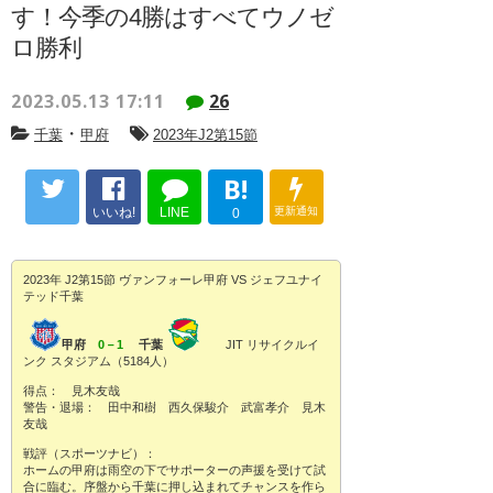
す！今季の4勝はすべてウノゼ
ロ勝利
2023.05.13 17:11
26
・
千葉
甲府
2023年J2第15節
B!
いいね!
LINE
更新通知
0
2023年 J2第15節 ヴァンフォーレ甲府 VS ジェフユナイ
テッド千葉
甲府
0－1
千葉
JIT リサイクルイ
ンク スタジアム（5184人）
得点： 見木友哉
警告・退場： 田中和樹 西久保駿介 武富孝介 見木
友哉
戦評（スポーツナビ）：
ホームの甲府は雨空の下でサポーターの声援を受けて試
合に臨む。序盤から千葉に押し込まれてチャンスを作ら