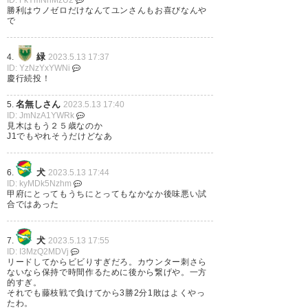
ID: FkYmNhMzU2
ウノゼロでしか勝てないチーム
ただ物足りないって意見も分かる
勝利はウノゼロだけなんてユンさんもお喜びなんや
で
J2だからスピードだけである程度通用してるんだろ
ことジェフ千葉
うなって言うのは思うことある、これから伸びるの
かもしれないけど
— 月見里 (yamanasigure)
緑
4.
2023.5.13 17:37
ID: YzNzYxYWNi
2023, 5月 13
慶行続投！
81
U-名無しさん
2023/05/13(土) 16:27:26 pWZT7BF/0
ウチは強敵には何とか戦えるイメージ
名無しさん
5.
2023.5.13 17:40
イメージだけかも知れんが
ID: JmNzA1YWRk
見木はもう２５歳なのか
J1でもやれそうだけどなあ
後半始まって最終ラインを5枚に
した事で押し込まれたけど、ア
犬
6.
2023.5.13 17:44
ID: kyMDk5Nzhm
ンドリュー入れてフォーメーシ
甲府にとってもうちにとってもなかなか後味悪い試
合ではあった
ョン戻したらガチっと安定した
よね。 それと、章太の1mm()が
犬
7.
2023.5.13 17:55
デカかった！！ #jefunited
ID: I3MzQ2MDVj
リードしてからビビりすぎだろ。カウンター刺さら
https://t.co/hqRBmFVwDF
ないなら保持で時間作るために後から繋げや。一方
的すぎ。
それでも藤枝戦で負けてから3勝2分1敗はよくやっ
— とーわ🐶 (towa_jef41)
2023,
たわ。