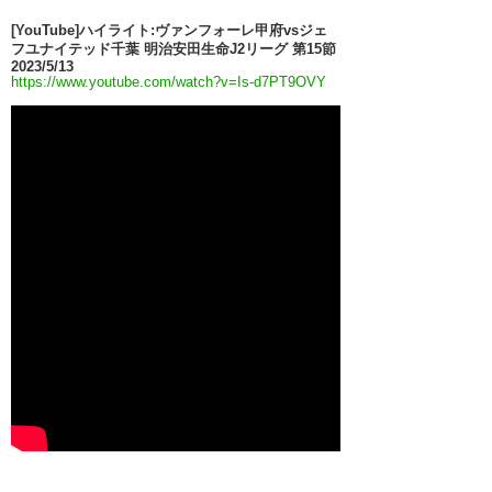
[YouTube]ハイライト:ヴァンフォーレ甲府vsジェ
フユナイテッド千葉 明治安田生命J2リーグ 第15節
2023/5/13
https://www.youtube.com/watch?v=Is-d7PT9OVY