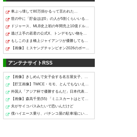
5chの反応
車ぶっ壊して80万掛かるって言われた…
世の中に「貯金ほぼ0」の人が5割くらいいるってのが理解…
ジェフユナイテッド千葉 ≡JEF
ドジャース、МLB史上初の年間売上10億ドル突破ｗｗｗｗｗ…
UNITED1848≡
わんわんダービー勝ち申した！
逃げ上手の若君の公式X、トンデモない物を公開ｗｗｗｗｗ…
https://ikura.2ch.sc/test/read.cgi/soccer/
1683762255/l100
🐕️ #jefunited
もしこのまま橋上ジャイアンツが優勝しても来季の監督は…
【画像】ミスヤングチャンピオン2026のボーイッシュお胸…
— はっちゃく🐶🥜◢
54
U-名無しさん
2023/05/13(土) 15:02:00 LYLBA8HmM
(hattyakum9)
2023, 5月 13
アンテナサイトRSS
そろそろ小林にごめんなさいモードな
の？
【画像】きしめんで女子会する名古屋女子、こうなってし…
【貯王画像】TWICE・モモ、とんでもないえちすぎる格好を…
外国人「アジア杯で優勝するんだ」日本代表、W杯ポット1…
試合終了。 見木のゴールを守り
【画像】森高千里(55) 「ミニスカートはとてもムリよ若い…
切り、勝利！ #jefunited
夫がサイコパスみたいで恐いんだけど
https://t.co/bOfpLj2an6
僕ハイエース乗り、パチンコ屋の駐車場にいるけど隣に停…
— とし＠サッカーをたまに現地
で観てるにわか