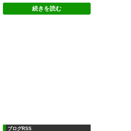
ツイッターの反応
よし！千葉勝った！また1-0！
#jefunited
— けいすけ⊿ (jen_itteyo)
2023,
ブログRSS
5月 13