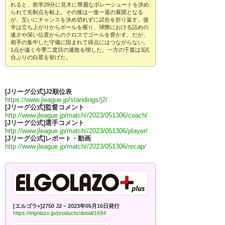
れると、前半29分に見木に華麗なボレーシュートを決め
られて先制点を献上。その後は一進一退の展開となる
が、互いにチャンスを決め切れずに試合を折り返す。後
半は立ち上がりからボールを握り、球際における詰めの
速さや深い位置からのクロスでゴールを脅かす。だが、
相手の集中した守備に阻まれて得点にはつながらない。
1点が遠く今季二度目の連敗を喫した。一方の千葉は3試
合ぶりの白星を挙げた。
[Jリーグ公式]J2順位表
https://www.jleague.jp/standings/j2/
[Jリーグ公式]監督コメント
http://www.jleague.jp/match//2023/051306/coach/
[Jリーグ公式]選手コメント
http://www.jleague.jp/match//2023/051306/player/
[Jリーグ公式]レポート・動画
http://www.jleague.jp/match//2023/051306/recap/
[エルゴラ+]2750 J2 – 2023年05月16日発行
https://elgolazo.jp/products/detail/1694