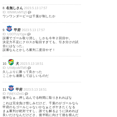
5月 13
名無しさん
8.
2023.5.13 17:57
ID: I0NWUxMTg5
ワンワンダービーは千葉が制したか
甲府
9.
2023.5.13 17:57
見木のよーーーーやくの初ゴー
ID: U3OTUyYjgw
誤審でゴール取り消し、しかも今年２回目や。
ル！ 長崎戦以来のアウェイでの
決定力不足にクロスが駄目すぎても、引き分けの試
合にはなった。
勝利！ 相性のよい甲府ホームで
誤審なんとかしろ審判二度目やぞ！
の勝利！！ 気持ち良いから今日
は宴じゃぁ〜♩ #jefunited
犬
10.
2023.5.13 18:51
ID: U5MjcxMTM5
久しぶりに勝って良かった
— Yoshi31 (tekitoYoshi)
2023,
ここから連勝してほしいものだ
5月 13
甲府
11.
2023.5.13 18:51
ID: FjMjYzZmI1
後半なぁ…押し込んでる時間に取りきれればな
これは完全負け惜しみだけど、千葉のがゴールなら
甲府のもゴールじゃないかなぁとボヤきたくなる
勝利のオブラディ！
まぁ審判が絶対ですし、誰でも解るように決めれば
良いだけなんだけどさ、後半戦に向けて徳を積んだ