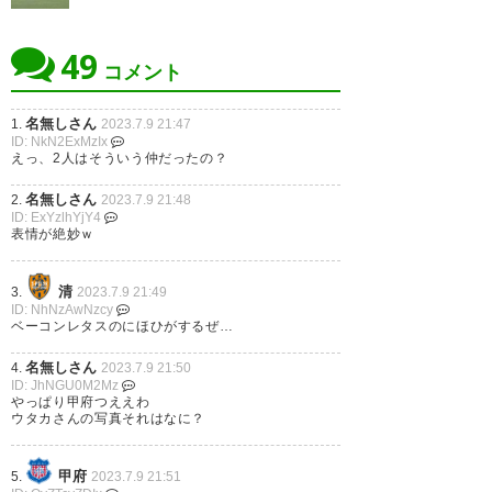
手が詰めて押し込む！ 一進一退
の後半、左CKからウタカ選手が
49
コメント
追加点！ 失点後すぐにウタカ選
手がゴールゲット！宮崎選手も
名無しさん
1.
2023.7.9 21:47
ID: NkN2ExMzIx
ゴール！
#藤枝甲府
#vfk
えっ、2人はそういう仲だったの？
— のおぷらん
名無しさん
2.
2023.7.9 21:48
ID: ExYzlhYjY4
(no__pla__n55555)
2023, 7月 9
表情が絶妙ｗ
清
3.
2023.7.9 21:49
ID: NhNzAwNzcy
ベーコンレタスのにほひがするぜ…
勝ったでええええええええええ
名無しさん
4.
2023.7.9 21:50
ええええええええええええええ
ID: JhNGU0M2Mz
やっぱり甲府つええわ
えええええ
ウタカさんの写真それはなに？
え！！！！！！！！！！！！！
！！！
#vfk
甲府
5.
2023.7.9 21:51