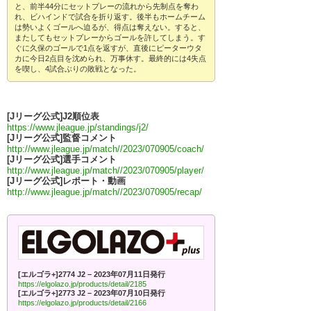
と、前半44分にセットプレーの流れから先制点を奪わ
れ、ビハインドで試合を折り返す。後半もホームチーム
は勢いよくゴールへ迫るが、得点は奪えない。すると、
またしてもセットプレーからゴールを許してしまう。す
ぐに久保のゴールで1点を返すが、直後にピーターウタ
カに今日2点目を沈められ、万事休す。最終的には4失点
を喫し、4試合ぶりの敗戦となった。
[Jリーグ公式]J2順位表
https://www.jleague.jp/standings/j2/
[Jリーグ公式]監督コメント
http://www.jleague.jp/match//2023/070905/coach/
[Jリーグ公式]選手コメント
http://www.jleague.jp/match//2023/070905/player/
[Jリーグ公式]レポート・動画
http://www.jleague.jp/match//2023/070905/recap/
[エルゴラ+]2774 J2 – 2023年07月11日発行
https://elgolazo.jp/products/detail/2185
[エルゴラ+]2773 J2 – 2023年07月10日発行
https://elgolazo.jp/products/detail/2166