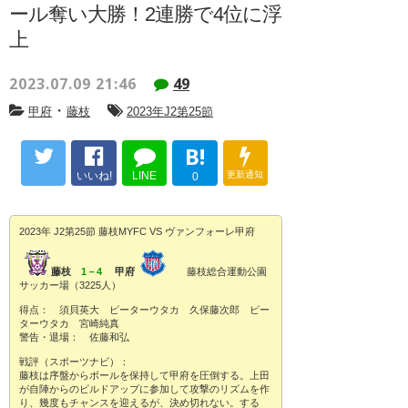
ール奪い大勝！2連勝で4位に浮
上
2023.07.09 21:46
49
・
甲府
藤枝
2023年J2第25節
B!
いいね!
LINE
更新通知
0
2023年 J2第25節 藤枝MYFC VS ヴァンフォーレ甲府
藤枝
1－4
甲府
藤枝総合運動公園
サッカー場（3225人）
得点： 須貝英大 ピーターウタカ 久保藤次郎 ピー
ターウタカ 宮崎純真
警告・退場： 佐藤和弘
戦評（スポーツナビ）：
藤枝は序盤からボールを保持して甲府を圧倒する。上田
が自陣からのビルドアップに参加して攻撃のリズムを作
り、幾度もチャンスを迎えるが、決め切れない。する