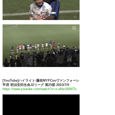
[YouTube]ハイライト:藤枝MYFCvsヴァンフォーレ
甲府 明治安田生命J2リーグ 第25節 2023/7/9
https://www.youtube.com/watch?v=z-wNxU6WITo