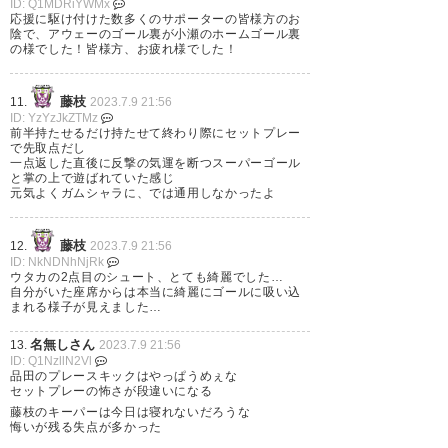
ID: Q1MDRiYWMx
考えても大きいな。やったね
応援に駆け付けた数多くのサポーターの皆様方のお
陰で、アウェーのゴール裏が小瀬のホームゴール裏
#vfk
の様でした！皆様方、お疲れ様でした！
— 五味リューコウ
藤枝
11.
2023.7.9 21:56
(designdragon53)
2023, 7月 9
ID: YzYzJkZTMz
前半持たせるだけ持たせて終わり際にセットプレー
で先取点だし
一点返した直後に反撃の気運を断つスーパーゴール
と掌の上で遊ばれていた感じ
元気よくガムシャラに、では通用しなかったよ
4-1勝利。 守備の時間も長かっ
たけれど、セットプレイやカウ
藤枝
12.
2023.7.9 21:56
ID: NkNDNhNjRk
ンターでしっかり得点が取れた
ウタカの2点目のシュート、とても綺麗でした…
自分がいた座席からは本当に綺麗にゴールに吸い込
のは良かった。 貴重な勝点3。
まれる様子が見えました…
#vfk
名無しさん
13.
2023.7.9 21:56
ID: Q1NzllN2Vl
品田のプレースキックはやっぱうめぇな
— ☻しゅーと☻
セットプレーの怖さが段違いになる
(amina_yamanashi)
2023, 7月
藤枝のキーパーは今日は寝れないだろうな
9
悔いが残る失点が多かった