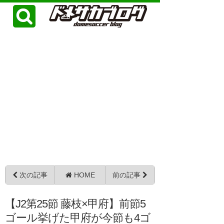
次の記事
HOME
前の記事
【J2第25節 藤枝×甲府】前節5
ゴール挙げた甲府が今節も4ゴ