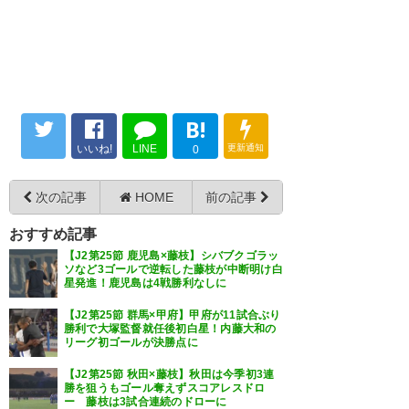
7月 9
イコーなんですけど‼︎
#ヴァンフ
ォーレ甲府
#vfk
#甲府藤枝
#vfk
甲府4 -1藤枝、試合終了で
す。得点は、須貝選手、ウタカ
— OFFTime (works5554)
2023,
選手x2、宮崎選手。お疲れ様で
7月 9
した。
B!
いいね!
LINE
更新通知
0
— がいらおー (gairaoh)
2023, 7
月 9
ヴァンフォーレ甲府さん、静岡
次の記事
HOME
前の記事
勢に3勝1分で素晴らしい。
おすすめ記事
【J2第25節 鹿児島×藤枝】シバブクゴラッ
— 夢追いカープ▶︎7/11,12東京D
ソなど3ゴールで逆転した藤枝が中断明け白
2023年J2第25節 藤枝1-4甲府 藤
星発進！鹿児島は4戦勝利なしに
(yamanashi_carp)
2023, 7月 9
枝がボールを保持し、甲府がカ
【J2第25節 群馬×甲府】甲府が11試合ぶり
勝利で大塚監督就任後初白星！内藤大和の
ウンターや縦に早い攻撃を狙う
リーグ初ゴールが決勝点に
展開。 前半終了間際、品田選手
【J2第25節 秋田×藤枝】秋田は今季初3連
勝を狙うもゴール奪えずスコアレスドロ
のFKをGKがファンブル→須貝選
ー 藤枝は3試合連続のドローに