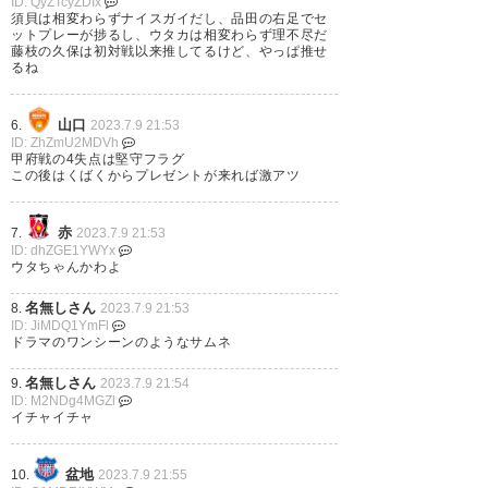
ID: QyZTcyZDIx
須貝は相変わらずナイスガイだし、品田の右足でセ
— ブッキー (mirmagfel_)
2023,
ットプレーが捗るし、ウタカは相変わらず理不尽だ
藤枝の久保は初対戦以来推してるけど、やっぱ推せ
7月 9
るね
山口
6.
2023.7.9 21:53
ID: ZhZmU2MDVh
甲府戦の4失点は堅守フラグ
純真君ゴ〜ル
勝利おめでと
この後はくばくからプレゼントが来れば激アツ
う〜
現地サポの皆さんお疲れ
赤
7.
2023.7.9 21:53
様〜選手の皆さんお疲れ様〜
ID: dhZGE1YWYx
ウタちゃんかわよ
#vfk
名無しさん
8.
2023.7.9 21:53
— ろんちゃん (mochis42574)
ID: JiMDQ1YmFl
ドラマのワンシーンのようなサムネ
2023, 7月 9
名無しさん
9.
2023.7.9 21:54
ID: M2NDg4MGZl
イチャイチャ
この2試合の複数得点は得失点差
盆地
10.
2023.7.9 21:55