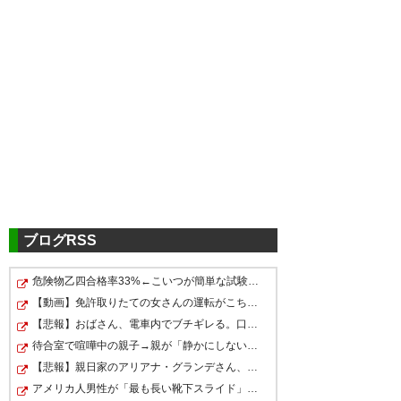
ツイッターの反応
よっしゃ！！！！難敵藤枝に苦
しみながらも得点重ねて勝ち点
３！
#vfk
ブログRSS
— 枕 (makura0102)
2023, 7月
9
危険物乙四合格率33%←こいつが簡単な試験扱いされてる理由
アウェイ藤枝戦4-1勝利 効果的
シンプルに決定力の差が出た
【動画】免許取りたての女さんの運転がこちらwwwwwwww
なゴールと結果を出した 見方を
ね。 ウタカやっぱりすげーわ。
【悲報】おばさん、電車内でブチギレる。口悪すぎて草ｗ…
変えたら強い勝ち方だったかも
純真もまた点とって調子上げて
待合室で喧嘩中の親子→親が「静かにしないとあのおじさん…
シーズンダブル！この勝ちはで
知れない ゴールはどれも素晴ら
【悲報】親日家のアリアナ・グランデさん、ちょっとの間…
きたね！ 決定機めちゃくちゃ作
かい
#vfk
アメリカ人男性が「最も長い靴下スライド」のギネス世界…
しかった
#vfk