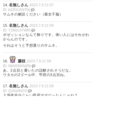
名無しさん
14.
2023.7.9 21:57
ID: k3ZGU5NTNj
サムネの解説ください（腐女子脳）
最高の日曜日だ
#vfk
名無しさん
15.
2023.7.9 21:59
ID: Y2Mzc3YWRi
ポゼッションなんて飾りです。偉い人にはそれがわ
— まんまる (ossan_175)
2023,
からんのです。
それはそうと予想通りのサムネ。
7月 9
藤枝
16.
2023.7.9 21:59
ID: NkNDNhNjRk
あ、2点目と書いたの誤解されそうだな。
ウタカの2ゴール中、甲府の3点目ね。
藤枝に4-1で勝利
（会社で1人
名無しさん
17.
2023.7.9 21:59
ガッツポーズ
） 2戦連続、複
ID: Q1NzllN2Vl
入場者半分ぐらい甲府サポだったんじゃね？
数得点で勝利
宮崎純真選手はJ
ビジター側ゴル裏もメインビジター寄りも結構甲府
サポが入ってた
通算100試合出場を自分のゴー
ルでお祝いできましたね
明
甲斐犬
18.
2023.7.9 22:00
日のキックスのヴァンフォーレ
ID: FmYjFmMzE1
瓦斯さん品田くんください
コーナーが楽しみです！！
#vfk