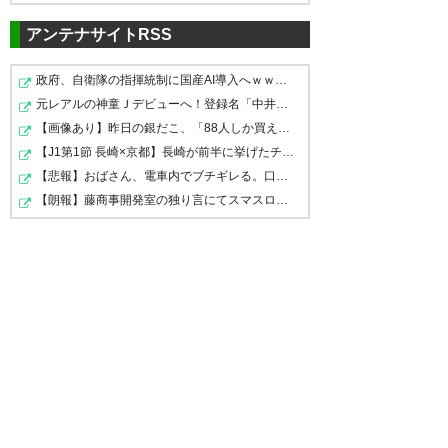
られてたけど、最後身体張った
ね。ボールの取りどころが安定
— しゃく
(sakurenseralica)
アンテナサイトRSS
— appletea (appleteacat)
2023, 7月 9
してないのが不安だけどこの調
2023, 7月 9
政府、自衛隊の指揮統制に国産AI導入へｗｗｗ「新しい戦…
子や！
#vfk
元レアルの神童Ｊデビューへ！登録名「中井卓大ピピ」日…
【画像あり】昨日の銀だこ、「88人しか買えない88円」に…
— ぐい (kame_kame8)
2023, 7
【J1第1節 長崎×京都】長崎が前半に挙げたチアゴサンタナ…
月 9
ヴァンフォーレ甲府、強いぞ！
我がヴァンフォーレ甲府 アウェ
【悲報】おばさん、電車内でブチギレる。口悪すぎて草ｗ…
イ藤枝戦、じゅんま最後に来た
【朗報】藤商事開発室の独り言にてスマスロ禁書目録2の「…
— shun (vfk_555)
2023, 7月 9
ー 4-1! 大勝で勝ち点3! 強いぞ甲
府! 天皇杯鹿島戦も勝つぞ！
#ヴ
ナイス勝利！！
#vfk
ァンフォーレ甲府
— ケント (Pnp_09)
2023, 7月 9
それにしてもウタちゃんの3点目
—
べるさん
伊藤克浩
が効いたわ。 難敵藤枝に勝ち切
理学療法士 (beruo2k)
2023, 7月
れたのはでかい。
#vfk
9
初のアウェイ観戦で勝利
サ
— メルシー (mercy1201)
2023,