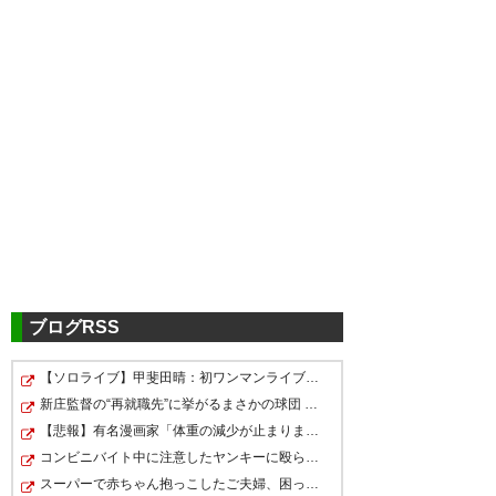
0408
U-名無しさん
2024/07/31(水) 12:13:03 ID:TfA4KzBa0
クラブに金ないのは承知だがイバ家族も呼んで三ツ
沢で引退試合やってくれないかな
0409
U-名無しさん
2024/07/31(水) 12:17:28 ID:KQ2MKecDd
そうだよね、イバの引退試合企画してほしい
クラブ主導のクラファンとかやらないかな
わずかだけど協力したい
ブログRSS
0410
U-名無しさん
2024/07/31(水) 12:27:56 ID:ytDWNMJO0
松井フレンズvsイバフレンズ
【ソロライブ】甲斐田晴：初ワンマンライブ「足跡」が凄…
新庄監督の“再就職先”に挙がるまさかの球団 采配に賛否も…
0411
U-名無しさん
2024/07/31(水) 19:37:54 ID:oGZZOdODd
【悲報】有名漫画家「体重の減少が止まりません」→ファン…
個人的には、イバは横浜FC全選手の中で
コンビニバイト中に注意したヤンキーに殴られたったw
ベストプレイヤー。
スーパーで赤ちゃん抱っこしたご夫婦、困っていたから助…
改めてありがとうと伝えたい。