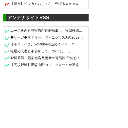
【頭皮】ベッカムおじさん、禿げるｗｗｗｗ
0412
アンテナサイトRSS
U-名無しさん
2024/07/31(水) 21:18:50 ID:3bbnUAzG0
キャラにも会いたいな
松井フレンズvsイバ，キャラフレンズ
エース級の財務官僚が異例転出へ 官邸幹部「協力的でな…
出来ないかな
◆リーガ◆マドリー、ヴィニシウスJrの2032年までの契約延…
【ホロライブ】Youtubeの謎のイベント？
0414
U-名無しさん
2024/07/31(水) 22:17:28 ID:MWoiNtKr0
職場の人妻と不倫をして、ついに、、、
イバ引退かあ。イバが大当たりで上昇気流に乗れた
J2開幕戦、最多観客数更新の可能性「やばい！」 チケッ…
感が凄い有ったからな。もちろん服部GM体制の力
も凄かったが。一生忘れないよ
【高校野球】青森山田のユニフォームが話題沸騰！称賛続…
得点者
イバ
イバ
松尾祐介
イバ
このワクワク感を
0417
U-名無しさん
2024/08/01(木) 08:47:21 ID:d6xmdoCo0