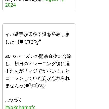
2024
イバ選手が現役引退を発表しま
した…(● ˃̶͈̀ロ˂̶͈́)੭ꠥ⁾⁾
2016シーズンの開幕直後に合流
し、初日のトレーニング後に選
手たちが「マジでヤバい！」と
コーフンしていた姿が忘れられ
ませんっ(● ˃̶͈̀ロ˂̶͈́)੭ꠥ⁾⁾
…つづく
#yokohamafc