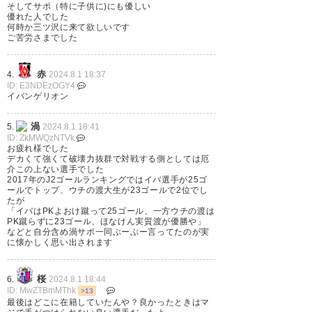
そしてサポ（特に子供に)にも優しい
優れた人でした
何時か三ツ沢に来て欲しいです
ご苦労さまでした
赤
4.
2024.8.1 18:37
ID: E3NDEzOGY4
イバンゲリオン
渦
5.
2024.8.1 18:41
ID: ZkMWQzNTVk
お疲れ様でした
デカくて強くて破壊力抜群で対戦する側としては厄
介この上ない選手でした
2017年のJ2ゴールランキングではイバ選手が25ゴ
ールでトップ、ウチの渡大生が23ゴールで2位でし
たが
「イバはPKよおけ蹴って25ゴール、一方ウチの渡は
PK蹴らずに23ゴール、ほなけん実質渡が優勝や」
などと自分含め渦サポ一同ぶーぶー言ってたのが実
に懐かしく思い出されます
桜
6.
2024.8.1 18:44
ID: MwZTBmMThk
>13
最後はどこに在籍していたんや？良かったときはマ