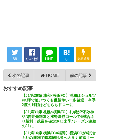
俺が絶対昇格させたる！って気持ちがあったのかな
ずっといてくれたもんなイバ
2018の悔しさと2019の歓喜を共有できた
ありがとうイバ
0420
U-名無しさん
2024/08/01(木) 13:45:43 ID:1BuJv0Hn0
デカくて懐深くて上手かったなぁ
イバ。
B!
68
いいね!
LINE
更新通知
0
次の記事
HOME
前の記事
おすすめ記事
【J1第29節 浦和×横浜FC】浦和はショルツ
PK弾で追いつくも優勝争い一歩後退 今季
2度の対戦はどちらもドローに
【J1第31節 札幌×横浜FC】札幌が“不敗神
話”駒井先制弾と浅野決勝ゴールで5試合ぶ
り勝利！残留を確定させ来季7シーズン連続
のJ1に
【J1第16節 横浜FC×福岡】横浜FCが6試合
ぶりの勝利で降格圏脱出へ大きく前進！一