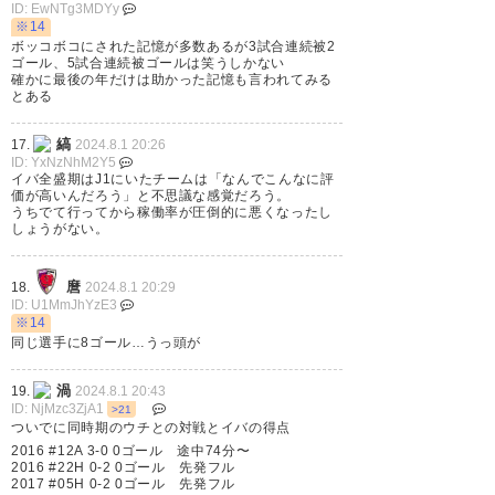
ID: EwNTg3MDYy
※14
ボッコボコにされた記憶が多数あるが3試合連続被2
ゴール、5試合連続被ゴールは笑うしかない
確かに最後の年だけは助かった記憶も言われてみる
とある
縞
17.
2024.8.1 20:26
ID: YxNzNhM2Y5
イバ全盛期はJ1にいたチームは「なんでこんなに評
価が高いんだろう」と不思議な感覚だろう。
うちでて行ってから稼働率が圧倒的に悪くなったし
しょうがない。
麿
18.
2024.8.1 20:29
ID: U1MmJhYzE3
※14
同じ選手に8ゴール…うっ頭が
渦
19.
2024.8.1 20:43
ID: NjMzc3ZjA1
>21
ついでに同時期のウチとの対戦とイバの得点
2016 #12A 3-0 0ゴール 途中74分〜
2016 #22H 0-2 0ゴール 先発フル
2017 #05H 0-2 0ゴール 先発フル