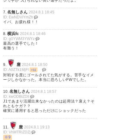
ジで手がつけられない良い選手だったよ。
名無しさん
7.
2024.8.1 18:45
ID: EwNDViYmZh
イバ、お疲れ様！！
横浜fc
8.
2024.8.1 18:46
ID: g0YWM3YWYz
最高の選手でした！
有難う！
麿
9.
2024.8.1 18:50
ID: A0ZTk1MjFl
>11
対戦する度にゴールされてた気がする。苦手なイメ
ージしかなかった。本当に恐ろしいFWでした。
名無しさん
10.
2024.8.1 18:57
ID: kwODBiZDll
J1であまり活躍出来なかったのは起用法？衰え？そ
れともケガ？？
確実に通用すると思っただけにショックだった
麿
11.
2024.8.1 19:13
ID: VhMTRiZDZj
※9