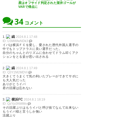
度はオフサイド判定された室井ゴールが
VARで得点に
34
コメント
縞
1.
2024.8.1 17:48
ID: U3MWIwNDk3
イバは横浜ＦＣを愛し、愛された歴代外国人選手の
中でもトップクラスに良い選手だった。
自分のちゃんとのリズムに合わせてドラム叩くアク
ションをとる姿が思い出される
縞
2.
2024.8.1 17:49
ID: Q3Y2M2MDVi
大きくてうまくて気の利いたプレーができてサポに
も大人気だった
ありがとうイバ
君の活躍は忘れない
横浜FC
3.
2024.8.1 18:19
ID: QzYjc0NWMx
その活躍ぶりはもうイバと呼び捨てなんて出来ない
もうイバ様と言うしか無い
活躍ぶり