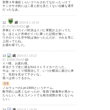
実際３年連続くらいゴールされてなかったっけ？
サンガサポ的には二度と顔も見たくない位嫌な選手
だったなあ。
緑
12.
2024.8.1 19:19
ID: FiYWU3ODk2
井林とイバのイバ対決はイバに軍配が上がってた
な。ほとんど井林がイバに勝った記憶が無い。
ウチのイバも空中戦は強かったんだが、それを常に
上回ってたね。
お疲れ様でした。
縞
13.
2024.8.1 19:22
ID: E0NjE2NzA4
イバ様、お疲れ様。
本当クラブ史に残るNo1ストライカーだった。
今は、ゆっくり怪我治して、いつか横浜に遊びに来
て、笑顔を見せて下さいな。
我々は待ってるから。
※6
ノルウェーのLyn1896というチーム。
数字的には悪くなかったが、怪我で稼働率が悪かっ
たらしい。本人コメントでも相当状態が良くないら
しい。
渦
14.
2024.8.1 19:38