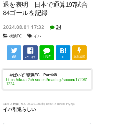
退を表明 日本で通算197試合
84ゴールを記録
2024.08.01 17:32
34
横浜FC
イバ
B!
68
いいね!
LINE
更新通知
0
やばいぞ!!横浜FC Part448
https://ikura.2ch.sc/test/read.cgi/soccer/172061
1224
0406
U-名無しさん
2024/07/31(水) 10:50:16 ID:kkFTvyXg0
イバ引退らしい