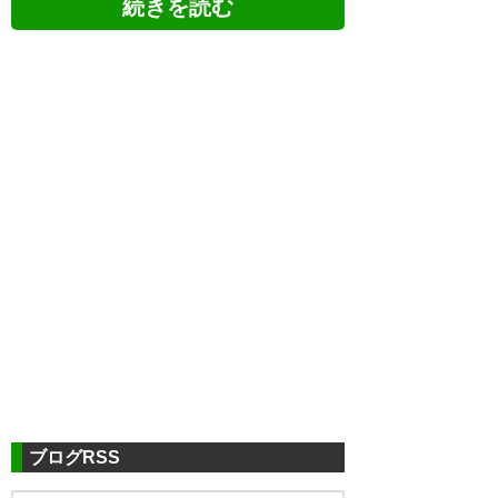
312
U-名無しさん
2026/05/16(土) 18:31:46 ID:bupQCDbw0
久々に高い緊張感がある試合だ
313
U-名無しさん
2026/05/16(土) 18:34:00 ID:V08FzlaR0
俺はダメモト気分で気軽に見るぞ
負けて当然、勝てたら最高や
316
U-名無しさん
2026/05/16(土) 18:48:01 ID:p64H4qj20
これまでの対アジアは引かれてボール持
ブログRSS
たされて本来やりたいサッカーが出来な
くて苦戦したが