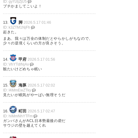
ID: gyYzljZjU5
ブチかましてこいよ！
حانـت اللحظـة .. لنلتقـي في الأول
بـارك
脚
13.
2026.5.17 01:46
بصـوتٍ واحـد .. وقلـبٍ واحـد .. من
ID: k3ZTM1NjFh
起きた。
الدقيقة الأولى وحتى النهاية 💛
まあ、我々は万全の体制だとやらかしがちなので、
少々の逆境くらいの方が良さそう。
pic.twitter.com/MhUoxlyzy8
— نادي النصر السعودي
甲府
14.
2026.5.17 01:56
ID: VhYTdlNjAx
(@AlNassrFC)
May 15, 2026
観たいけどめちゃ眠い
海豚
15.
2026.5.17 02:02
ID: I4MmEwZTky
見たいが眠気がやーばい無理そうだ
347
U-名無しさん
2026/05/16(土) 20:30:30 ID:y1gyZXPJ0
やべえもうねみぃんだが。
町田
16.
2026.5.17 02:47
ID: hiMmNhYTFm
ガンバさんがACL日本勢最後の砦だ
349
U-名無しさん
2026/05/16(土) 20:32:57 ID:mDvcWF7Sd
サウジの壁を越えてくれ
>>347
今なら寝ても起きられる