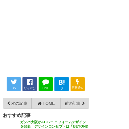
この投稿をInstagramで見る
B!
35
いいね!
LINE
更新通知
0
次の記事
HOME
前の記事
おすすめ記事
ガンバ大阪がACL2ユニフォームデザイン
Mohamad AL-Rifai(@moalriifai)がシェアした投稿
を発表 デザインコンセプトは「BEYOND