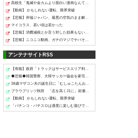
高校生「鬼滅や金カムより面白い漫画なんてこの世にある…
決勝は自分たちのスタイルは出せる試合
【動画】 かもしれない運転、限界突破
にはなるだろうな それがどこまで通用
【悲報】井端ジャパン、最悪の空気のまま解散していた
するかはわからんが
マイコラス、若い頃は若かった
【悲報】消費減税とか言う対した効果もないもので日本経…
【悲報】ニコニコ動画、ガチのマジでヤバそう・・・・・・
318
U-名無しさん
2026/05/16(土) 18:57:57 ID:ryH2wbBt0
2時半くらいに寝落ちして朝を迎えるパターン
アンテナサイトRSS
321
U-名無しさん
2026/05/16(土) 19:00:55 ID:r0peZ6a3d
【有能】政府「トラックはサービスエリア利用有料化すれ…
これもしかしてロナウド欠場か後半途中からじゃ
ね？？
◆悲報◆韓国警察、大韓サッカー協会を家宅捜索 代表監督…
脚引きずってるやん。。。
38歳マザコン夫の誕生日に「むしゅこたんおめでとう！」…
ガンバは舐められてるし、リーグ戦の方にベスメン
ブラウブリッツ秋田 「志を高くJ1に」岩瀬社長が抱負を…
出すとか言われてたし、どうなるんや。スタメンで
出てほしい
【動画】 かもしれない運転、限界突破
「パチンコ・パチスロは適度に楽しむ遊びです。 のめり込…
https://www.instagram.com/reel/DYXZHjWCkm
W/?igsh=aWV4Ym0wZnV2amxr