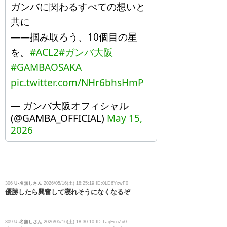
ガンバに関わるすべての想いと
共に
——掴み取ろう、10個目の星
を。
#ACL2
#ガンバ大阪
#GAMBAOSAKA
pic.twitter.com/NHr6bhsHmP
— ガンバ大阪オフィシャル
(@GAMBA_OFFICIAL)
May 15,
2026
306
U-名無しさん
2026/05/16(土) 18:25:19 ID:0LD6YxwF0
優勝したら興奮して寝れそうになくなるぞ
309
U-名無しさん
2026/05/16(土) 18:30:10 ID:TJqFcuZu0