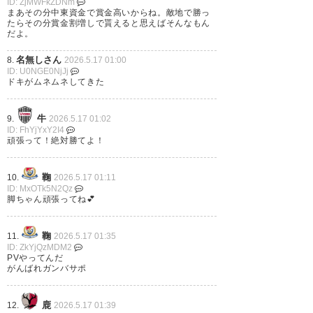
342
U-名無しさん
2026/05/16(土) 20:14:14 ID:5JgfTM7L0
ID: ZjMWFkZDNm
ちなDAZN2:15配信開始
まあその分中東資金で賞金高いからね。敵地で勝っ
たらその分賞金割増しで貰えると思えばそんなもん
だよ。
343
U-名無しさん
2026/05/16(土) 20:16:39 ID:mDvcWF7Sd
名無しさん
8.
2026.5.17 01:00
とりあえず興奮したので訳もなくパナスタ見にエキ
ID: U0NGE0NjJj
スポシティ行ってみた。
ドキがムネムネしてきた
牛
9.
2026.5.17 01:02
346
U-名無しさん
2026/05/16(土) 20:29:38 ID:0+N3yRqS0
ID: FhYjYxY2I4
ナスルは煽りVにも金かけてるなあ
頑張って！絶対勝てよ！
https://x.com/AlNassrFC/status/205539532779284
8974
鞠
10.
2026.5.17 01:11
ID: MxOTk5N2Qz
脚ちゃん頑張ってね💕︎
إلى كل عاشـقٍ سكـن
#النصر
قلبـه
鞠
11.
2026.5.17 01:35
إلى كل وفيّ وقـف مع نصره في كل
ID: ZkYjQzMDM2
PVやってんだ
لحظة
がんばれガンバサポ
إلى جماهيـر الكيـان العظيـم
鹿
12.
2026.5.17 01:39