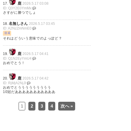
鹿
17.
2026.5.17 03:08
ID: Q3Y2E0YmMx
さすがに勝つでしょ
356
U-名無しさん
2026/05/16(土) 21:00:05 ID:cf26Iit/d
眠たくなってきた
名無しさん
18.
2026.5.17 03:45
ID: A2NzZmNmE0
※4
358
U-名無しさん
2026/05/16(土) 21:04:09 ID:pEFxfZaY0
それはどういう意味でのよっぽど？
3時間ぐらいお昼寝したのにもう眠いですわ
鹿
19.
2026.5.17 04:41
ID: Q1N2EyYmU4
364
U-名無しさん
2026/05/16(土) 21:27:23 ID:TAvCxDuv0
>>358
おめでとう！
もうひと眠りできるやろ
鹿
20.
2026.5.17 04:42
ID: RjMjA2NjJl
359
U-名無しさん
2026/05/16(土) 21:10:42 ID:Y3s5Ehbd0
おめでとううううううううう
スタメン発表は1時45分ぐらいかな
10冠だあああああああああああ
1
2
3
4
次へ »
381
U-名無しさん
2026/05/16(土) 23:09:04 ID:p64H4qj20
試合前に寝ておきたいが全然眠くならん
383
U-名無しさん
2026/05/16(土) 23:17:12 ID:74yKGGXQd