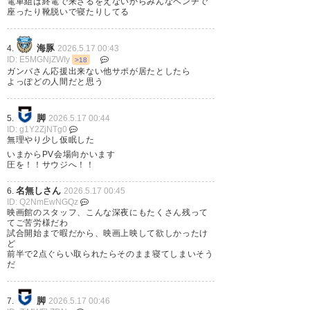
電車組は終電で来ざるをえないからみんなベンチで
座ったり靴脱いで寝たりしてる
333
U-名無しさん
2026/05/16(土) 20:01:42 ID:/mEQIOnb0
どうやって起きるか考え中…
海豚
4.
2026.5.17 00:43
ID: E5MGNjZWIy
>18
ガンバさん応援出来ない他サポが居たとしたら
352
U-名無しさん
2026/05/16(土) 20:38:55 ID:DqTdm4370
よっぽどの人間だと思う
>>333
とりあえずブンデスリーガ最終節残留争い直接対決
ザンクトパウリ対ヴォルフスブルクでも見て時間潰
脚
5.
2026.5.17 00:44
ID: g1Y2ZjNTg0
すわ
無理やり少し仮眠した
勝った方が残留という血で血を洗うバトル
いまからPV会場向かいます
圧を！！サウジへ！！
340
U-名無しさん
2026/05/16(土) 20:08:36 ID:SIDjsUpL0
名無しさん
6.
2026.5.17 00:45
仮眠しないといけないのに寝れないよな。
ID: Q2NmEwNGQz
映画館のスタッフ、こんな深夜にもたくさん残って
てご苦労様だわ
試合開始まで暇だから、映画上映して欲しかったけ
341
U-名無しさん
2026/05/16(土) 20:09:27 ID:mDvcWF7Sd
ど
遠足前とかゴルフ前に早く寝ないといけ
前半で2点ぐらい取られたらそのまま寝てしまいそう
だ
ないのに寝られないのと同じだな
脚
7.
2026.5.17 00:46