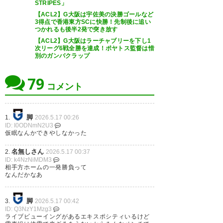
STRIPES」
【ACL2】G大阪は宇佐美の決勝ゴールなど
3得点で香港東方SCに快勝！先制後に追い
つかれるも後半2発で突き放す
324
U-名無しさん
2026/05/16(土) 19:08:44 ID:Vd9Kmp7I0
【ACL2】G大阪はラーチャブリーを下し1
実際のところはロナウド出ない方が強いんじゃね
次リーグ6戦全勝を達成！ポヤトス監督は惜
別のガンバクラップ
326
U-名無しさん
2026/05/16(土) 19:23:29 ID:8ubeLxKb0
79
ナスルは1.3軍くらいでスタートしてビハインドな
コメント
ら主力投入、リードしたらそのまま行ってラスト5
分くらいで主力をご祝儀出場させるかな
脚
1.
2026.5.17 00:26
ID: I0ODNmN2U3
331
U-名無しさん
2026/05/16(土) 19:48:18 ID:0CFNzcFl0
仮眠なんかできやしなかった
そういやACL2は星がつけれるのかつけれないか議
論は結果出たん？
名無しさん
2.
2026.5.17 00:37
過酷なリーグやけど上カテゴリーがあるだけに。
ID: k4NzNiMDM3
相手方ホームの一発勝負って
なんだかなあ
337
U-名無しさん
2026/05/16(土) 20:06:04 ID:+eBEWVbs0
>>331
脚
3.
2026.5.17 00:42
中谷が10個目の星って言ってただろ
ID: Q3NzY1Mzg3
付けて良いよ
ライブビューイングがあるエキスポシティいるけど