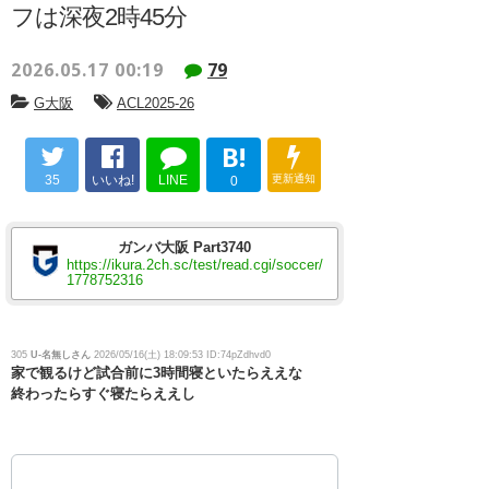
フは深夜2時45分
2026.05.17 00:19
79
G大阪
ACL2025-26
B!
35
いいね!
LINE
更新通知
0
ガンバ大阪 Part3740
https://ikura.2ch.sc/test/read.cgi/soccer/
1778752316
305
U-名無しさん
2026/05/16(土) 18:09:53 ID:74pZdhvd0
家で観るけど試合前に3時間寝といたらええな
終わったらすぐ寝たらええし