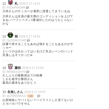
札
12.
2026.5.17 14:51
駿太のゴール後のスタンディン
ID: FhZmFiNGM4
川井さんのサッカーが着実に浸透してきているね
グ仙台やばすぎた
川井さんは全員の最大限のコンディションを上げて
るね ハーフシーズン1番成功したのはうちじゃない
#VEGALTA
かな
— ゆう (wakasama0201)
2026,
相
13.
2026.5.17 14:52
5月 16
ID: QzODM3YmRl
誤審で得することもあれば損することもあるのがサ
ッカー
というのは分かってはいるけど失点シーンのハンド
見逃しはキツかったw
藤枝
14.
2026.5.17 14:54
ID: M5MjUxZmY0
久しぶりの複数得点での快勝
しかも相手が磐田さん
相模原
1－1 (2 PK 4)
八戸
最高の週末をありがとう
名無しさん
15.
2026.5.17 14:57
https://www.youtube.com/watch?v=Z4r_DHQw-NI
ID: gzZWM2M2U2
>18
山形地味にヤバくない？ハイライトしか見てないけ
どガバガバですやん