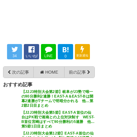
完勝！！複数得点、無失点、百
年構想リーグベストゲームでし
ょ
スタメン組も途中から出てきた
選手も全員素晴らしかったねー
やっぱり相手が4バックだとやり
B!
やすそう。
#栃木
シティ
34
いいね!
LINE
更新通知
0
— Jyabuo (jabuo35)
2026, 5月
次の記事
HOME
前の記事
16
おすすめ記事
【J2J3特別大会第2節】岐阜がJ3勢で唯一
の90分勝利2連勝！EAST-A＆EAST-Bは開
幕2連勝が7チームで明暗分かれる 他…第
2節2日目まとめ
ナイスゲーム！
【J2J3特別大会第5節】EAST-A首位の仙
台はPK戦で湘南との上位対決制す WEST-
勝ってても攻め続けて最高の試
B首位宮崎はすべて90分勝利の5連勝 他…
第5節1日目まとめ
合でした！
【J2J3特別大会第12節】EAST-A首位の仙