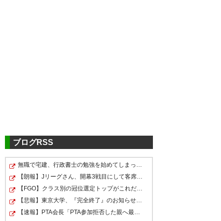
ツイッターの反応
栃木C
3－0
山形
https://www.youtube.com/watch?v=fF21xBBmrSk
ブログRSS
無職で宅建、行政書士の勉強を始めてしまったおっさん
【朗報】Jリーグさん、開幕3戦目にして客席の3分の2を無…
【FGO】クラス別の冠位選定トップがこれだってな
【悲報】東京大学、『完全終了』のお知らせ・・・・
【速報】PTA会長「PTA参加拒否した親へ最終警告。こうな…