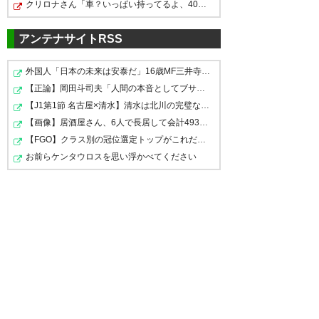
クリロナさん「車？いっぱい持ってるよ、40台？41台？も…
アンテナサイトRSS
外国人「日本の未来は安泰だ」16歳MF三井寺眞、衝撃ゴー…
【正論】岡田斗司夫「人間の本音としてブサイクを見たら…
【J1第1節 名古屋×清水】清水は北川の完璧なボレーと無失…
【画像】居酒屋さん、6人で長居して会計4939円しか使わな…
【FGO】クラス別の冠位選定トップがこれだってな
勝利おめでとう
お前らケンタウロスを思い浮かべてください
#栃木
シティ
— ごじゅう
(K4ixRVa8pC22126)
2026, 5月
16