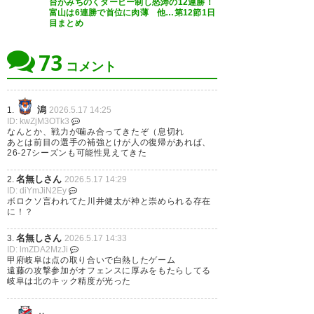
台がみちのくダービー制し怒涛の12連勝！
富山は6連勝で首位に肉薄 他…第12節1日
#栃木
シティ
目まとめ
— 北関東人 (10arigatodesu)
73
コメント
2026, 5月 16
潟
1.
2026.5.17 14:25
ID: kwZjM3OTk3
なんとか、戦力が噛み合ってきたぞ（息切れ
あとは前目の選手の補強とけが人の復帰があれば、
26-27シーズンも可能性見えてきた
名無しさん
2.
2026.5.17 14:29
湘南
0－2
仙台
ID: diYmJiN2Ey
ボロクソ言われてた川井健太が神と崇められる存在
に！？
https://www.youtube.com/watch?
v=clxE31ka7cM\u0026pp=0gcJCQQLAYcqIYzv
名無しさん
3.
2026.5.17 14:33
ID: lmZDA2MzJi
甲府岐阜は点の取り合いで白熱したゲーム
遠藤の攻撃参加がオフェンスに厚みをもたらしてる
岐阜は北のキック精度が光った