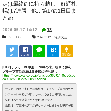
定は最終節に持ち越し 好調札
幌は7連勝 他…第17節1日目ま
とめ
2026.05.17 14:12
73
・
J2
J3・JFL
2026年J2J3特別大会
B!
34
いいね!
LINE
更新通知
0
[UTY]サッカーVF甲府 PK戦の末、岐阜に勝利
グループ首位通過は最終節に持ち越し
https://news.yahoo.co.jp/articles/360914f45c30ce8
ca001eb3283d8505b8365dcbd
サッカーの明治安田百年構想リーググループ首位のヴァ
ンフォーレ甲府は16日、ホームで岐阜と対戦しました。
試合は2対2で決着がつかずPK戦に突入。
最後は、守護神の河田が好セーブを見せるなど甲府が勝
利しました。