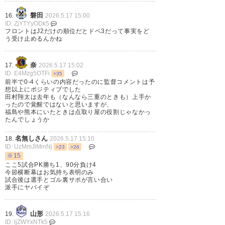
磐田
16.
2026.5.17 15:00
ID: ZjYTYyODk5
フロントはJ2だけの順位だとドベ3だって事実をど
う受け止めるんかね
奈
17.
2026.5.17 15:02
ID: E4Mzg5OTFi
>35
前半で0-4くらいの内容だったのに監督コメントは予
想以上にポジティブでした
田村翔太は去年も（なんなら三重のときも）上手か
ったので覚醒ではないと思いますが、
福島や熊本にいたときは点取り屋の役割じゃなかっ
たんでしょうか
名無しさん
18.
2026.5.17 15:10
ID: UzMmJiMmNj
>23
>26
※15
ここ5試合PK勝ち1、90分負け4
今節横断幕はお気持ち表明のみ
試合後は選手とゴル裏サポが言い合い
ヴァンラーレ八戸はSC相模原と
派手にヤバイぞ
1-1でした
山形
19.
2026.5.17 15:16
そしてPK戦になり4-2で勝利し
ID: ljZWYxNTk5