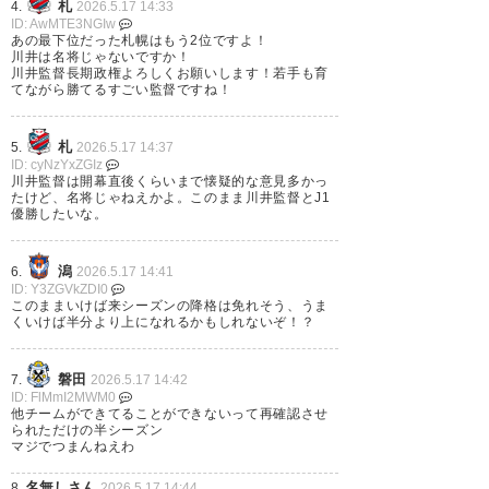
札
4.
2026.5.17 14:33
ID: AwMTE3NGIw
あの最下位だった札幌はもう2位ですよ！
川井は名将じゃないですか！
川井監督長期政権よろしくお願いします！若手も育
てながら勝てるすごい監督ですね！
札
5.
2026.5.17 14:37
ID: cyNzYxZGIz
川井監督は開幕直後くらいまで懐疑的な意見多かっ
たけど、名将じゃねえかよ。このまま川井監督とJ1
優勝したいな。
潟
6.
2026.5.17 14:41
ID: Y3ZGVkZDI0
このままいけば来シーズンの降格は免れそう、うま
くいけば半分より上になれるかもしれないぞ！？
勝ち申した･:*+.\(( °ω° ))/.:+
磐田
7.
2026.5.17 14:42
#vegalta
ID: FlMmI2MWM0
他チームができてることができないって再確認させ
られただけの半シーズン
— ちゃちゃきち (kenbou710)
マジでつまんねえわ
2026, 5月 16
名無しさん
8.
2026.5.17 14:44