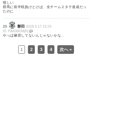
惜しい
ました！
群馬に前半戦負けとけば、全チーム２タテ達成だっ
たのに
百年構想リーグ見に来られてよ
磐田
20.
2026.5.17 15:25
かった。
ID: FlMGM5MjRj
やっぱ練習してないんじゃないかな…
熱くなれました！
1
2
3
4
次へ »
#ヴァンラーレ八戸
#遠征ラーレ
#SC相模原
— tomo (pineapple_mt)
2026,
5月 16
#J2・J3百年構想リーグ