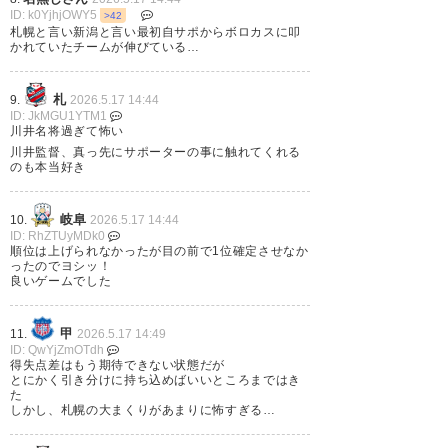
ID: k0YjhjOWY5
>42
札幌と言い新潟と言い最初自サポからボロカスに叩
かれていたチームが伸びている…
掴み抜いた嬉しい勝利！
札
9.
2026.5.17 14:44
ID: JkMGU1YTM1
最後の荒木のゴール、感動して
川井名将過ぎて怖い
涙溢れました
川井監督、真っ先にサポーターの事に触れてくれる
のも本当好き
暑い中みなさまお疲れさまでし
た
岐阜
10.
2026.5.17 14:44
ID: RhZTUyMDk0
よし、祝杯だー
順位は上げられなかったが目の前で1位確定させなか
ったのでヨシッ！
南と7が入ってる
良いゲームでした
#vegalta
甲
11.
2026.5.17 14:49
— mary (tym_mary1228)
2026,
ID: QwYjZmOTdh
得失点差はもう期待できない状態だが
5月 16
とにかく引き分けに持ち込めばいいところまではき
た
しかし、札幌の大まくりがあまりに怖すぎる…