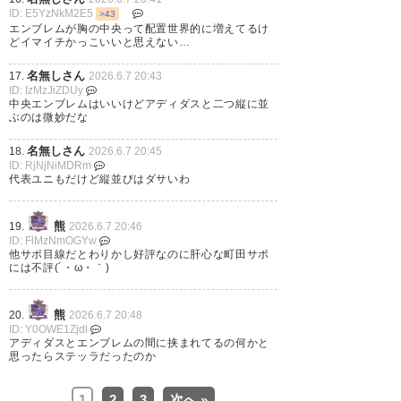
ID: E5YzNkM2E5
>43
エンブレムが胸の中央って配置世界的に増えてるけ
どイマイチかっこいいと思えない…
名無しさん
17.
2026.6.7 20:43
ID: IzMzJiZDUy
中央エンブレムはいいけどアディダスと二つ縦に並
ぶのは微妙だな
名無しさん
18.
2026.6.7 20:45
ID: RjNjNiMDRm
代表ユニもだけど縦並びはダサいわ
熊
19.
2026.6.7 20:46
ID: FlMzNmOGYw
他サポ目線だとわりかし好評なのに肝心な町田サポ
には不評(´・ω・｀)
熊
20.
2026.6.7 20:48
ID: Y0OWE1Zjdl
アディダスとエンブレムの間に挟まれてるの何かと
思ったらステッラだったのか
1
2
3
次へ »