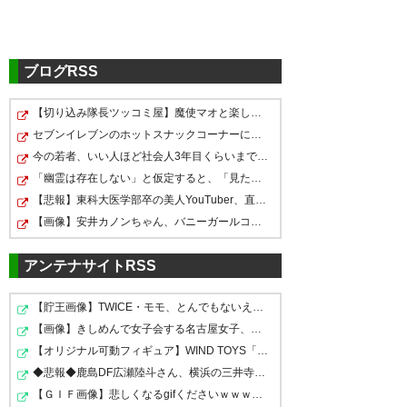
— hisato (hisa_is)
2026, 6月 6
ブログRSS
【切り込み隊長ツッコミ屋】魔使マオと楽しむグラブルリ…
中央にエンブレムは強いチーム
FC町田ゼルビア26／27シーズン
セブンイレブンのホットスナックコーナーにあるチョコク…
がやるイメージ
新ユニフォーム発表！
今の若者、いい人ほど社会人3年目くらいまでに結婚してし…
もちろん買うよ
「幽霊は存在しない」と仮定すると、「見た」という何億…
【悲報】東科大医学部卒の美人YouTuber、直美で炎上ｗｗ…
#zelvia
かっこいい！
【画像】安井カノンちゃん、バニーガールコスプレでうっ…
— ヤマダノオロチ
#zelvia
アンテナサイトRSS
(orochi_yamada1)
2026, 6月 6
#町田ゼルビア
【貯王画像】TWICE・モモ、とんでもないえちすぎる格好を…
#新ユニフォーム
【画像】きしめんで女子会する名古屋女子、こうなってし…
【オリジナル可動フィギュア】WIND TOYS「タイタン スー…
— たるおゼルサポ (3007taru)
イーグル建創の復活が熱い。ス
◆悲報◆鹿島DF広瀬陸斗さん、横浜の三井寺眞の活躍に「鹿…
2026, 6月 6
ポンサーの皆様方、本当にあり
【ＧＩＦ画像】悲しくなるgifくださいｗｗｗｗｗｗｗｗｗ…