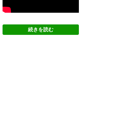
ツイッターの反応
イーグル建創‼︎
#zelvia