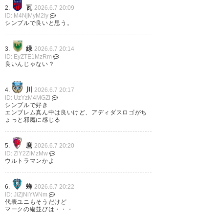
瓦
2.
2026.6.7 20:09
ID: M4NjMyM2Iy
シンプルで良いと思う。
来シーズンのFC町田ゼルビアの
ユニフォームが発表されまし
緑
3.
2026.6.7 20:14
ID: EyZTE1MzRm
た。胸のところがデビルマンみ
良いんじゃない？
たい！強そう！
川
4.
2026.6.7 20:17
#zelvia
#FC町田ゼルビア
#新ユ
ID: UzYzM4MGZl
ニフォーム
シンプルで好き
エンブレム真ん中は良いけど、アディダスロゴがち
ょっと邪魔に感じる
— amex130 (amex130)
2026, 6
月 6
麿
5.
2026.6.7 20:20
ID: ZlY2ZiMzMw
ウルトラマンかよ
蜂
6.
2026.6.7 20:22
イーグル建創様のユニフォーム
ID: JiZjNiYWNm
代表ユニもそうだけど
パートナー復帰や昨年は埋まら
マークの縦並びは・・・