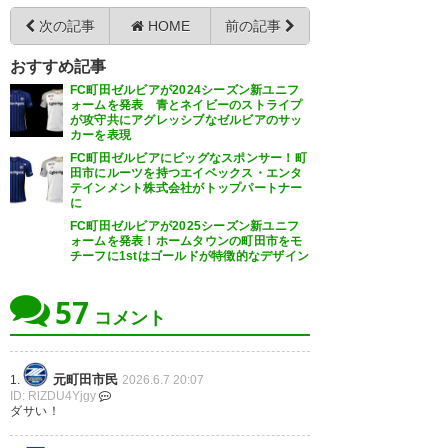
からアフターゲームショー始ま
ては…個人的にはエンブレム真
次の記事
HOME
前の記事
るよ〜
ん中デザインは好みじゃないか
おすすめ記事
#zelvia
らうーんって感じ。笑
FC町田ゼルビアが2024シーズン新ユニフ
ォームを発表 青とネイビーのストライプ
シンプルなのはいいと思う！
— Кобаяси (5884zel)
2026, 6月
が攻守共にアグレッシブなゼルビアのサッ
カーを表現
6
#zelvia
FC町田ゼルビアにビッグなスポンサー！町
田市にルーツを持つエイベックス・エンタ
テインメント株式会社がトップパートナー
— ハクウ (hakuu_jcl)
2026, 6月
に
6
FC町田ゼルビアが2025シーズン新ユニフ
ォームを発表！ホームタウンの町田市をモ
宏介クラブアンバサダーと福田
チーフに1stはゴールドが特徴的なデザイン
めいめいのアフターゲームショ
57
ー始まったよ〜
コメント
#zelvia
元町田市民
1.
2026.6.7 20:07
— Кобаяси (5884zel)
2026, 6月
ID: RlZDU4Yjgy
6
ダサい！