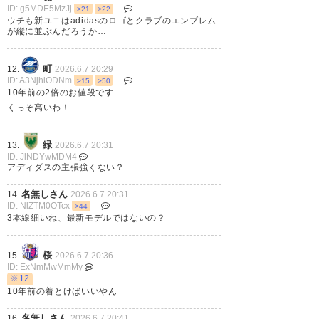
ID: g5MDE5MzJj
>21
>22
ウチも新ユニはadidasのロゴとクラブのエンブレム
が縦に並ぶんだろうか…
町
12.
2026.6.7 20:29
ID: A3NjhiODNm
>15
>50
10年前の2倍のお値段です
くっそ高いわ！
緑
13.
2026.6.7 20:31
ID: JlNDYwMDM4
アディダスの主張強くない？
名無しさん
14.
2026.6.7 20:31
ID: NlZTM0OTcx
>44
3本線細いね、最新モデルではないの？
桜
15.
2026.6.7 20:36
ID: ExNmMwMmMy
※12
10年前の着とけばいいやん
名無しさん
16.
2026.6.7 20:41