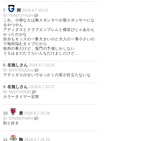
なかった背中の裾の部分にアン
脚
7.
2026.6.7 20:23
ファー様が入ることになるとと
ID: RhNjY2YmZm
てもありがたいもちろん他のパ
これ、小柄な人は胸スポンサーが腹スポンサーにな
るやつやん
ートナー様もだが
アディダスとクラブエンブレムと横並びじゃあかん
かったのかな
そしてユニシンプルでめっちゃ
自分もキッズの一番大きいのと大人の一番小さいの
で毎回悩むタイプだから
かっこいい！！！
他所の事だけど、鬼門の予感しかしない
うちはまだたてらいんなだけましだけど…
#zelvia
名無しさん
8.
2026.6.7 20:26
ID: M1NTE0ZDcw
— 吹華@低ツイート勢
アディダスのせいでせっかくの星が目立たないな
(suika_sgtsfzel)
2026, 6月 6
名無しさん
9.
2026.6.7 20:27
ID: MyOTViNGFj
カラータイマー定期
麿
10.
2026.6.7 20:28
ID: I2NzMyYmRm
割と好き
鞠
11.
2026.6.7 20:29