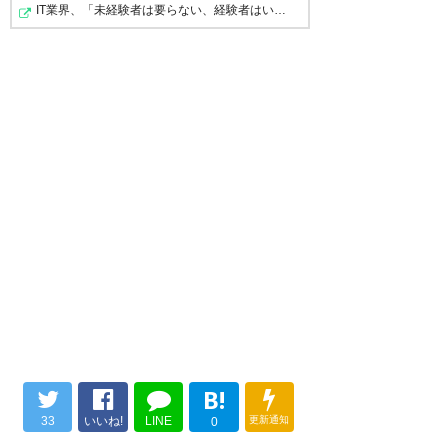
IT業界、「未経験者は要らない、経験者はいない」の地獄…
がとうございます。
#zelvia
— young@C108土曜日西
イーグル建創が帰ってくる！で
い-11b (young_a_t)
2026, 6月 6
拍手が起きるスタンド。
浮き出てきた時、！！！となっ
たねー
勝った！
#zelvia
そして新ユニフォームお披露
— 石井兄 (ifumito)
2026, 6月 6
目！
— Yu (yuzelvia2024)
2026, 6月
6
イーグル建造が戻ってきたの
と、背中裾スポンサーが埋まっ
B!
たのはいいね！
33
いいね!
LINE
更新通知
0
来期ユニフォームが飾ってある
ユニフォームのデザインについ