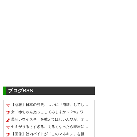
ツイッターの反応
選手のみなさん、蒸し暑い中お
疲れさまでした
#ライン
メール
青森
ブログRSS
— 週末漁師じゅん
(SundayAnglerJUN)
2026, 6月 7
【悲報】日本の歴史、ついに『崩壊』してしまう・・・・・
2026JFLカップ
POラウンド2連勝でJFLカップ3
女「赤ちゃん抱っこしてみますか～？w」ワイ（やめろおお…
決勝
位を手にしました！
美味いウイスキーを教えてほしいんやが、オススメあるか🥃
沖縄SV vsラインメール青森
勝利を願い現地でサポートした
セミがうるさすぎる。明るくなったら即座に爆音で鳴き出…
沖縄SV 優勝おめでとう！
4-1で勝利！！
【画像】社内バイトが「このマネキン」を担いで佐川急便…
皆さん、それぞれの場所で応援