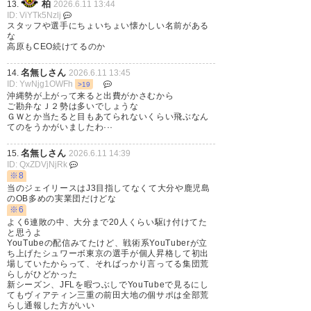
柏
13.
2026.6.11 13:44
ID: ViYTk5Nzlj
スタッフや選手にちょいちょい懐かしい名前がある
な
高原もCEO続けてるのか
名無しさん
14.
2026.6.11 13:45
ID: YwNjg1OWFh
>19
沖縄勢が上がって来ると出費がかさむから
ご勘弁なＪ２勢は多いでしょうな
ＧＷとか当たると目もあてられないくらい飛ぶなん
てのをうかがいましたわ···
名無しさん
15.
2026.6.11 14:39
ID: QxZDVjNjRk
※8
当のジェイリースはJ3目指してなくて大分や鹿児島
のOB多めの実業団だけどな
※6
よく6連敗の中、大分まで20人くらい駆け付けてた
と思うよ
YouTubeの配信みてたけど、戦術系YouTuberが立
ち上げたシュワーボ東京の選手が個人昇格して初出
場していたからって、そればっかり言ってる集団荒
らしがひどかった
新シーズン、JFLを暇つぶしでYouTubeで見るにし
てもヴィアティン三重の前田大地の個サポは全部荒
らし通報した方がいい