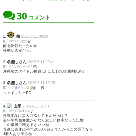
— toto AI @totoのAI予想を公開
JFLカップ優勝おめでとう！
(aitoto7)
2026, 6月 7
30
#沖縄SV
コメント
— ハクゥテ (hakuute)
2026, 6
月 7
柏
1.
2026.6.11 09:39
ID: ViYTk5Nzlj
沖縄 SV
南北決戦だったのか
移動が大変だぁ…
優勝おめでとう
ございます
素晴らしいゲームでした〜
名無しさん
2.
2026.6.11 09:41
トロフィーリフトでスタッフも
ID: M2NzYzMzM2
沖縄勢のタイトル獲得はFC琉球のJ3優勝以来か
呼びこむ沖縄SV選手
おめでと
#アップ738
名無しさん
3.
2026.6.11 10:35
う
ID: dhYjNkMzNl
>8
— 1/f-evetora (mtak05534841)
ジェイスリーFC
— な む (nm7766)
2026, 6月 7
2026, 6月 8
山形
4.
2026.6.11 10:51
ID: ViYTVhZDk4
沖縄SVはJ参入目指してるんだっけ？
去年平均観客数がかなり寂しい数字だった記憶
この優勝で増えるといいね
青森は去年は平均2000人超えてたからこの調子なら
勝利をつかんた！
J参入あり得るね