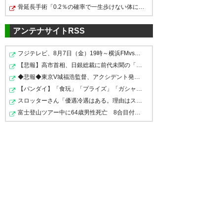
骨延長手術「0.2％の確率で一生歩けない体になるけど足が…
沖縄SV 優勝
した皆さんおめでとうございま
#沖縄SV
おめでとうございます
す！
アンテナサイトRSS
目標の優勝は手に入らなかった
— オキニエスタ @ ハゲとるや
フジテレビ、8月7日（金）19時～横浜FMvs鹿島を生中継！…
#沖縄SV
ないかい (okiniesta)
2026, 6月
ものの今回の結果はこれから始
【悲報】高市首相、日銀総裁に前代未聞の「国債買い入れ…
7
まるリーグ戦に大きな自信と期
— 與那嶺望よなみねのぞみ☺︎沖
◆悲報◆東京V城福浩監督、アクシデント発生？で一気に老化…
待になるはずです。
縄タレント (imozony)
2026, 6
【バンダイ】「食玩」「プライズ」「ガシャポン」2026年8…
月 7
スロッターさん「優遇冷遇はある。理由はスマスロだから…
富士登山ツアー中に64歳男性死亡 8合目付近で意識失う
ということで、さあいきます
沖縄SVの勝ちでござる
よ！
はざま！
単純に、沖縄SVが勝ちに値する
4-1で沖縄SVがJFLカップ優勝
試合をしたんだと思う
— きく (kikusan1965)
2026, 6
まさに完勝でした
月 7
選手の動きを見ていると、沖縄
の蒸し暑さに慣れているか否か
沖縄SVの皆様、JFL CUP優勝お
が命運を分けたように思いま