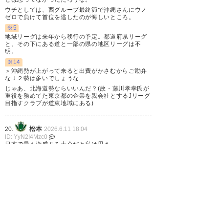
ウチとしては、西グループ最終節で沖縄さんにウノ
ゼロで負けて首位を逃したのが悔しいところ。
※5
地域リーグは来年から移行の予定。都道府県リーグ
と、その下にある道と一部の県の地区リーグは不
明。
※14
＞沖縄勢が上がって来ると出費がかさむからご勘弁
なＪ２勢は多いでしょうな
じゃあ、北海道勢ならいいんだ？(故・藤川孝幸氏が
重役を務めてた東京都の企業を親会社とするJリーグ
目指すクラブが道東地域にある)
松本
20.
2026.6.11 18:04
ID: YyN2I4Mzc0
日本で最も権威ある大会だと私は思う
1
2
次へ »