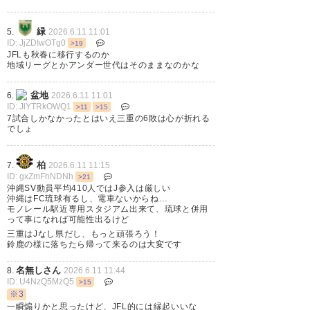
おめでとう！
緑
5.
2026.6.11 11:01
ID: JjZDIwOTg0
>19
#沖縄
SV
#JFL
JFLも秋春に移行するのか
地域リーグとかアンダー世代はそのままなのかな
— 403f (403f8f83)
2026, 6月 7
盆地
6.
2026.6.11 11:01
ID: JlYTRkOWQ1
>11
>15
7試合しかなかったとはいえ三重の6敗は心が折れる
でしょ
優勝おめでとう！
柏
7.
2026.6.11 11:15
ID: gxZmFhNDNh
>21
沖縄SV動員平均410人ではJ参入は厳しい
#沖縄
SV
#JFL
沖縄はFC琉球有るし、電車ないからね…
モノレール駅近専用スタジアム出来て、琉球と併用
って事になれば可能性出るけど
— 403f (403f8f83)
2026, 6月 7
三重はJなし県だし、もっと頑張ろう！
鈴鹿の様に落ちたら帰って来るのは大変です
名無しさん
8.
2026.6.11 11:44
ID: U4NzQ5MzQ5
>15
※3
2026.6.7
一瞬煽りかと思ったけど、JFL的には縁起いいな