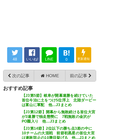
めでとうございます
す。
ささやかながら始めてました。
— ばりあんて・ばっさー
JFLカップ3位にカンペー
。そ
これでJFLカップは全日程を終
(fuji_oki_kita)
2026, 6月 7
して8月のJFL開幕までしばしの
了。個人的にも開幕初日の国立
お疲れ様。
競技場から、最後の優勝決定戦
— たむ (Tamu_MSG)
2026, 6月
B!
まで楽しめました！
青森のチームが上位争いしたり
7
48
いいね!
LINE
更新通知
0
優勝争いしたりするのを見られ
さぁ、来季は俺たちが主役だ
るのは、県民として素直に嬉し
次の記事
HOME
前の記事
いことです。
獲るぞ26-27シーズン
おすすめ記事
来シーズンはぜひJリーグへの参
【J3第5節】岐阜が開幕連勝を続けていた
入を決めて、我那覇をJの舞台に
首位今治に土をつけ5位浮上 北陸ダービー
— 馬通行注意 (IBA_shibuchou)
#ライン
メール
青森
は富山に軍配 他…J3まとめ
立たせて欲しい！頑張れ沖縄
2026, 6月 7
【J3第12節】開幕から無敗続ける首位大宮
が3連勝で独走態勢に 7戦無敗の金沢が
— キムラさんちの趣味部屋
SV！
PO圏入り 他…J3まとめ
(ksshumilab01_bb)
2026, 6月 7
#沖縄SV
【J3第14節】2位以下の勝ち点3差の中に
10チームの大混戦 前節初黒星の首位大宮
は連敗阻止の10勝目挙げる 他…J3まとめ