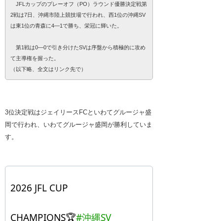
JFLカップのプレーオフ（PO）ラウンド優勝決定戦第
2戦は7日、沖縄市陸上競技場で行われ、西1位の沖縄SV
は東1位の青森に4―1で勝ち、栄冠に輝いた。
第1戦は0―0で引き分けたSVは序盤から積極的に攻め
て主導権を握った。
（以下略、全文はリンク先で）
3位決定戦はジェイリースFCといわてグルージャ盛
岡で行われ、いわてグルージャ盛岡が勝利していま
す。
2026 JFL CUP
CHAMPIONS🏆
#沖縄SV