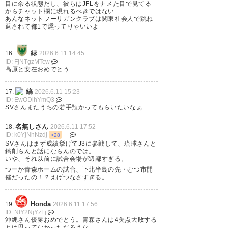
目に余る状態だし、彼らはJFLをナメた目で見てる
からチャット欄に現れるべきではない
あんなネットフーリガンクラブは関東社会人で跳ね
返されて都1で燻ってりゃいいよ
緑
16.
2026.6.11 14:45
ID: FjNTgzMTcw
高原と安在おめでとう
縞
17.
2026.6.11 15:23
ID: EwODlhYmQ3
SVさんまたうちの若手預かってもらいたいなぁ
名無しさん
18.
2026.6.11 17:52
ID: k0YjNhNzdj
>28
SVさんはまず成績挙げてJ3に参戦して、琉球さんと
鎬削らんと話にならんのでは。
いや、それ以前に試合会場が辺鄙すぎる。
つーか青森ホームの試合、下北半島の先・むつ市開
催だったの！？えげつなさすぎる。
Honda
19.
2026.6.11 17:56
ID: NlY2NjYzFj
沖縄さん優勝おめでとう。青森さんは4失点大敗する
とは思ってなかっただろうな。