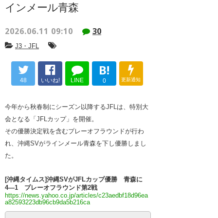
インメール青森
2026.06.11 09:10
30
J3・JFL
B!
48
いいね!
LINE
更新通知
0
今年から秋春制にシーズン以降するJFLは、特別大
会となる「JFLカップ」を開催。
その優勝決定戦を含むプレーオフラウンドが行わ
れ、沖縄SVがラインメール青森を下し優勝しまし
た。
[沖縄タイムス]沖縄SVがJFLカップ優勝 青森に
4―1 プレーオフラウンド第2戦
https://news.yahoo.co.jp/articles/c23aedbf18d96ea
a82593223db96cb9da5b216ca