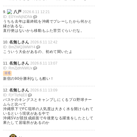
JFL CUP優勝しました
八戸
9.
2026.6.11 12:21
試合終了後、良い表情の永田さ
ID: E0YmNjNDNk
うちも去年は最終戦を沖縄でプレーしたから何かと
んを取り急ぎ。
縁があるな。
直行便はないから移動もふた苦労ぐらいだな。
名無しさん
10.
2026.6.11 12:42
#沖縄
SV
ID: BmZWQ3MWY4
こういう大会があるの、初めて聞いたよ
#永田貫太
選手
名無しさん
11.
2026.6.11 13:07
— ねじ。 (0_nejii_0)
2026, 6月
ID: RmZjdhNWUx
※6
7
新宿の90分勝利なしも酷い！
名無しさん
12.
2026.6.11 13:09
ID: FjYTIzNjE0
バスケのキングスとキャンプしにくるプロ野球チー
ムらと比べて
沖縄県下でFC琉球の人気度は大きく水を開けられて
いるという現状がある中で
沖縄SVが競技成績面で今後更なる躍進をしたとして
果たして居場所があるのか