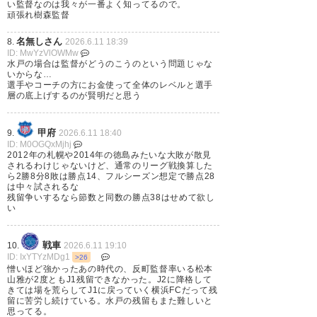
し、覚悟が伝わってくる。応援
い監督なのは我々が一番よく知ってるので。
頑張れ樹森監督
してます
名無しさん
8.
2026.6.11 18:39
ID: MwYzVlOWMw
— ゆらの (yurano_tomo)
2026,
水戸の場合は監督がどうのこうのという問題じゃな
いからな…
6月 11
選手やコーチの方にお金使って全体のレベルと選手
層の底上げするのが賢明だと思う
甲府
9.
2026.6.11 18:40
ID: M0OGQxMjhj
監督契約更新リリースの樹森氏
2012年の札幌や2014年の徳島みたいな大敗が散見
されるわけじゃないけど、通常のリーグ戦換算した
の右手、あれは「サイン・コサ
ら2勝8分8敗は勝点14、フルシーズン想定で勝点28
は中々試されるな
イン・タンジェント」ではない
残留争いするなら節数と同数の勝点38はせめて欲し
い
のでしょうか？？
戦車
10.
2026.6.11 19:10
— 宇田川さん (udgwudb)
2026,
ID: IxYTYzMDg1
>26
6月 11
憎いほど強かったあの時代の、反町監督率いる松本
山雅が2度ともJ1残留できなかった。J2に降格して
きては場を荒らしてJ1に戻っていく横浜FCだって残
留に苦労し続けている。水戸の残留もまた難しいと
思ってる。