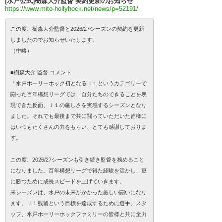
[水戸公式]樹森大介監督 契約更新のお知らせ
https://www.mito-hollyhock.net/news/p=52191/
この度、樹森大介監督と2026/27シーズンの契約を更新
しましたのでお知らせいたします。
（中略）
■樹森大介 監督 コメント
「水戸ホーリーホック初となるＪ１というカテゴリーで
闘った百年構想リーグでは、自分たちのできることを表
現できた反面、Ｊ１の厳しさを実感するシーズンとなり
ました。それでも最後まで共に闘っていただいた皆様に
はいつもたくさんの力をもらい、とても感謝しておりま
す。
この度、2026/27シーズンも引き続き監督を務めること
になりました。百年構想リーグで得た経験を活かし、更
に勝つために成長スピードを上げていきます。
来シーズンは、水戸の未来がかかった厳しい闘いになり
ます。Ｊ１残留という目標を達成するために選手、スタ
ッフ、水戸ホーリーホックファミリーの皆様と共に全力