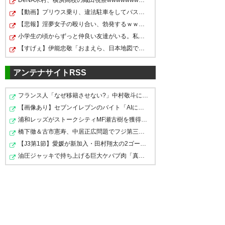
が本番だぜ、310万載一遇の百
【動画】プリウス乗り、違法駐車をしてバスを1時間遅延さ…
年構想リーグとかいう練習試合
【悲報】淫夢女子の殴り合い、勃発するｗｗｗｗ
契約更新ありがとうございま
小学生の頃からずっと仲良い友達がいる。私はその友達の…
シーズンをどう活かせるかが本
【すげぇ】伊能忠敬「おまえら、日本地図できたで～～～…
す。
番だぜ樹森大介監督(ﾟ∀ﾟ 三 ﾟ
正直ほっとしました。
∀ﾟ)
アンテナサイトRSS
ここから強い水戸を体現してほ
— あと (atmarker1)
2026, 6月
しいですし、進化の過程を楽し
フランス人「なぜ移籍させない?」中村敬斗に複数オファー…
11
【画像あり】セブンイレブンのバイト「AIにちいかわの画…
みにしています。
浦和レッズがストークシティMF瀬古樹を獲得へ 現地では…
きっと苦しい道のりになると思
橋下徹＆古市憲寿、中居正広問題でフジ第三者委員会を批判
いますがきっと樹森監督ならや
【J3第1節】愛媛が新加入・田村翔太の2ゴールなど4得点で…
り遂げられるはず。応援してい
油圧ジャッキで持ち上げる巨大ケバブ肉「真ん中に着く頃…
水戸ホーリーホック、樹森さん
ます。
続投！順当だと思う。
— Akiko (poco_mi_chiro)
2026,
— 徒然なるままに (takapon56)
6月 11
2026, 6月 11