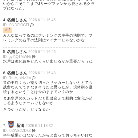
するのみです！いろいろと思う
いからこそここまでJリーグファンから愛されるクラ
ブになった。
ところはありますが解任のタイ
名無しさん
4.
2026.6.11 16:45
ミングではないと思います。
ID: I0NDFlOGFi
キャンプでしっかり修正してほ
※2
みんな知ってるのはフレミングの左手の法則で、フ
しいです。
レミングの右手の法則はマイナーじゃないかな
#水戸ホーリーホック
名無しさん
5.
2026.6.11 16:46
ID: gyZjQ1MWNi
水戸は強化費をどれくらい出せるかが重要だろうね
— またり (relationmusic)
2026,
6月 11
名無しさん
6.
2026.6.11 16:48
ID: RmMjIxNzJm
昔の甲府くらい割り切ったサッカーしないととても
残留なんてできなさそうだと思ったが、現体制を継
続するということは今のままでいくのか
まあ水戸のスカッドだと監督変えて劇的に変化が起
樹森監督続投かー！「水戸の未
こるようなチームでもないか
きつそうだが、どうなるか
来がかかった」って言葉、重み
あるな…
新潟
7.
2026.6.11 18:32
来季ほんとに正念場だと思う
ID: I0ZWE2ZDk3
半年成果が出なかったからと言って切っちゃいけな