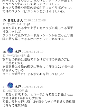
結果はどうなるか分からんけど、シーズン終盤まで
ギリギリな戦いをして楽しませてほしい。
あっさり降格や終盤の笠松がアウェイサポぎっしり
で他のスタンドはガラガラとかは避けたいね。
名無しさん
15.
2026.6.11 20:08
ID: Q5M2E1MTQ0
資金が限られる中で上手く他クラブの燻ってる選手
補強できれば
ファウルで止めてカード貰うシーンが目立った守備
陣の層を厚くできるかにかかってる気がする
水戸
16.
2026.6.11 21:19
ID: MyM2NmNTRi
攻撃面の構築は信頼できるけど守備の構築の方は…
って感じだから
樹森監督は攻撃の構築に専念して守備はJ1で長年経
験を積んでいる
コーチや選手に任せる形でJ1を戦ってほしい
水戸
17.
2026.6.11 21:21
ID: c0OTE2ODFi
「監督も育成する」とコーチから監督に昇任させた
濱崎は就任1年目から大低迷
多数の反対を押し切り2年目やらせて予想通り降格圏
に落ちて速攻解任