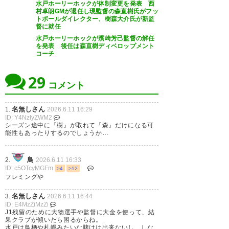
水戸ホーリーホックが体制変更を発表 西
みます。
村卓朗GMが退任し現監督の森直樹氏がフッ
トボールダイレクター、樹森大介氏が新監
#水戸ホーリーホック
督に就任
水戸ホーリーホックが濱崎芳己監督の解任
— たく (taku0129_44)
2026, 6
を発表 後任は森直樹ディベロップメント
コーチ
月 11
29
コメント
名無しさん
1.
2026.6.11 16:29
水戸は樹森さんの継続か。
ID: Y4NzIyZWM2
シーズン途中に『樹』が取れて『森』だけになる可
能性もあったりするのでしょうか…
— aki-koba (zyoushou)
2026, 6
月 11
鳥
2.
2026.6.11 16:33
ID: c5OTcyMGFm
>4
>12
フレミングや
名無しさん
3.
2026.6.11 16:44
樹森監督続投決定ですね。
ID: E4MzZiMzZi
J1残留のために大物選手や監督に大金を使って、結
クラブが決定したからには応援
果クラブが傾いたら困るからね。
水戸は鳥栖や札幌みたいな賭けは出来ないし、しな