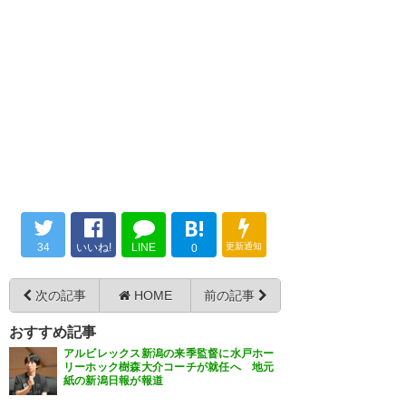
樹森さん更新よかったよ〜
1年
頼む樹森監督Ｊ2降格だけは何と
先までJ1で待っててください
か阻止してくれよ
— はるみる（わんぱく17号）
— 米田雅史（にんとー）
(halmil)
2026, 6月 11
(WSgtvt)
2026, 6月 11
B!
34
いいね!
LINE
更新通知
0
あー、樹森さん続投確定か…樹
当然でしょ。
森さんに任せるからにはコーチ
J1が厳しいのなんて分かりきっ
次の記事
HOME
前の記事
陣とか万全のサポートをしてあ
てたことだし、何年も前から腹
おすすめ記事
げて欲しい。とにかく経験値の
は括ってる。死んでもついてく
アルビレックス新潟の来季監督に水戸ホー
あるコーチを！
だけ。
リーホック樹森大介コーチが就任へ 地元
紙の新潟日報が報道
樹森さん信じてます、水戸を頼
— GHB (GHBq96)
2026, 6月 11