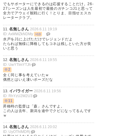
でもサポーターにできるのは応援することだけ。26-
27シーズンは人生最初で最後のガチンコJ1と思って
全力でアウェイ観戦に行く！とりま、目指せエスカ
レータークラブ。
名無しさん
11.
2026.6.11 19:19
ID: AxMWZkNDMy
>13
水戸をJ1に上げただけでレジェンドだよ
たられば無様に降格してもコネは残しといた方が良
いと思う
名無しさん
12.
2026.6.11 19:55
ID: UwYTlmYTJh
※2
全く同じ事を考えていたｗ
偶然とはいえ凄いポーズだな
イバライガー
13.
2026.6.11 19:56
ID: RhYzU2M2U3
※11
昇格時の監督は「森」さんですよ。
この人は去年、新潟を途中でクビになってるんです
ｗ
名無しさん
14.
2026.6.11 20:02
ID: UyOThlMDRj