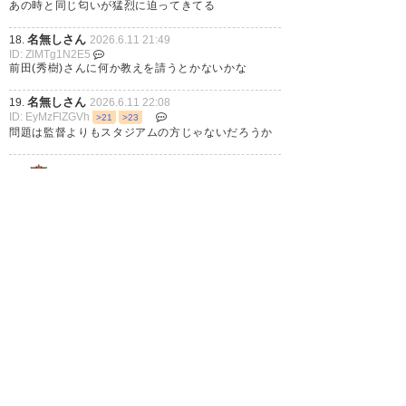
あの時と同じ匂いが猛烈に迫ってきてる
名無しさん
18.
2026.6.11 21:49
ID: ZlMTg1N2E5
前田(秀樹)さんに何か教えを請うとかないかな
名無しさん
19.
2026.6.11 22:08
ID: EyMzFlZGVh
>21
>23
問題は監督よりもスタジアムの方じゃないだろうか
潟
20.
2026.6.11 22:21
ID: E1NDk5NjI5
そもそも人件費が下から数えた方が早くリーグ平均
から大きく離された状態で。何から何まで監督の責
任にされたらやってられんわね。
樹森さんの手腕はそういう意味では全く分からない
ままだ。ただ、有能寄りであるには間違いないだろ
う
1
2
次へ »