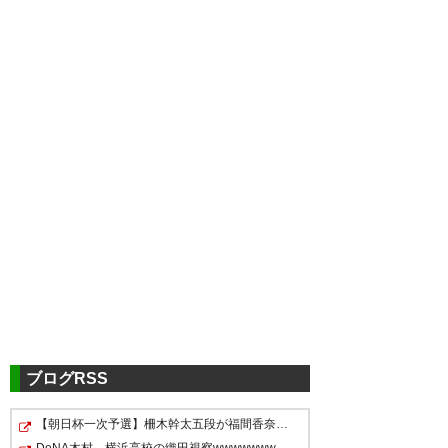
ツイッターの反応
クラブの決断を信じる
J1元年樹森監督と共に戦う
ぞ！！！
ブログRSS
— そのだだ (son0da_310)
2026, 6月 11
【朝日杯一次予選】柵木幹太五段が福間香奈女流五冠、出…
さあさあここからが、ここから
DeNA木村、横浜高校の織田視察wwwwwwwwwwwwwwwwwwwwwwww