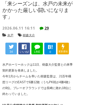
「来シーズンは、水戸の未来が
かかった厳しい闘いになりま
す」
2026.06.11 16:11
29
水戸
樹森大介
B!
34
いいね!
LINE
更新通知
0
水戸ホーリーホックは11日、樹森大介監督との来季
契約更新を発表しました。
今年1月からチームを率いた樹森監督は、J1百年構
想リーグのEASTで6勝12敗（うちPK戦が4勝4敗）
の9位。プレーオフラウンドでは長崎に敗れ18位に
終わっていました。