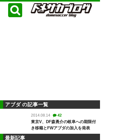
アブダ の記事一覧
42
2014.08.14
東京V、DF森勇介の岐阜への期限付
き移籍とFWアブダの加入を発表
最新記事