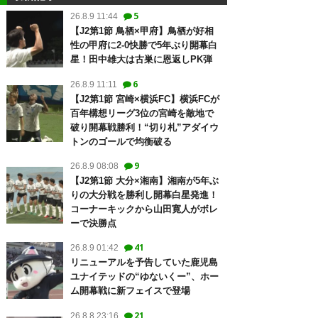
5
26.8.9 11:44
【J2第1節 鳥栖×甲府】鳥栖が好相
性の甲府に2-0快勝で5年ぶり開幕白
星！田中雄大は古巣に恩返しPK弾
6
26.8.9 11:11
【J2第1節 宮崎×横浜FC】横浜FCが
百年構想リーグ3位の宮崎を敵地で
破り開幕戦勝利！“切り札”アダイウ
トンのゴールで均衡破る
9
26.8.9 08:08
【J2第1節 大分×湘南】湘南が5年ぶ
りの大分戦を勝利し開幕白星発進！
コーナーキックから山田寛人がボレ
ーで決勝点
41
26.8.9 01:42
リニューアルを予告していた鹿児島
ユナイテッドの“ゆないくー”、ホー
ム開幕戦に新フェイスで登場
21
26.8.8 23:16