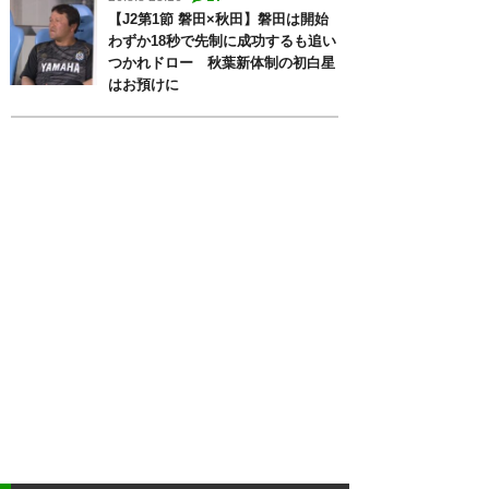
【J2第1節 磐田×秋田】磐田は開始
わずか18秒で先制に成功するも追い
つかれドロー 秋葉新体制の初白星
はお預けに