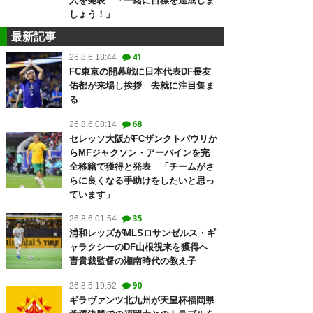
入を発表 「一緒に目標を達成しま
しょう！」
最新記事
41
26.8.6 18:44
FC東京の開幕戦に日本代表DF長友
佑都が来場し挨拶 去就に注目集ま
る
68
26.8.6 08:14
セレッソ大阪がFCザンクトパウリか
らMFジャクソン・アーバインを完
全移籍で獲得と発表 「チームがさ
らに良くなる手助けをしたいと思っ
ています」
35
26.8.6 01:54
浦和レッズがMLSロサンゼルス・ギ
ャラクシーのDF山根視来を獲得へ
曺貴裁監督の湘南時代の教え子
90
26.8.5 19:52
ギラヴァンツ北九州が天皇杯福岡県