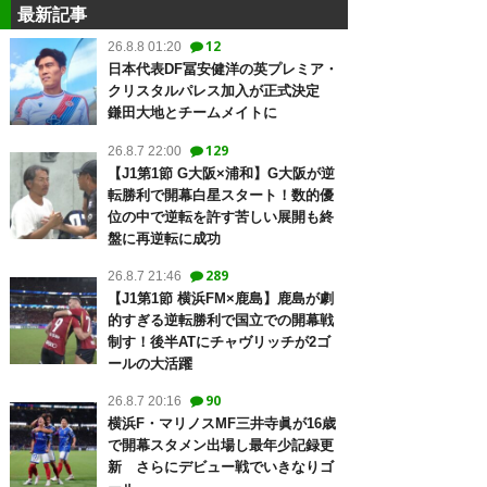
最新記事
12
26.8.8 01:20
日本代表DF冨安健洋の英プレミア・
クリスタルパレス加入が正式決定
鎌田大地とチームメイトに
129
26.8.7 22:00
【J1第1節 G大阪×浦和】G大阪が逆
転勝利で開幕白星スタート！数的優
位の中で逆転を許す苦しい展開も終
盤に再逆転に成功
289
26.8.7 21:46
【J1第1節 横浜FM×鹿島】鹿島が劇
的すぎる逆転勝利で国立での開幕戦
制す！後半ATにチャヴリッチが2ゴ
ールの大活躍
90
26.8.7 20:16
横浜F・マリノスMF三井寺眞が16歳
で開幕スタメン出場し最年少記録更
新 さらにデビュー戦でいきなりゴ