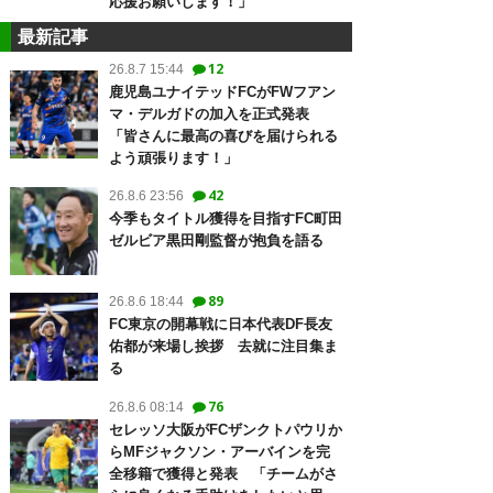
応援お願いします！」
最新記事
12
26.8.7 15:44
鹿児島ユナイテッドFCがFWフアン
マ・デルガドの加入を正式発表
「皆さんに最高の喜びを届けられる
よう頑張ります！」
42
26.8.6 23:56
今季もタイトル獲得を目指すFC町田
ゼルビア黒田剛監督が抱負を語る
89
26.8.6 18:44
FC東京の開幕戦に日本代表DF長友
佑都が来場し挨拶 去就に注目集ま
る
76
26.8.6 08:14
セレッソ大阪がFCザンクトパウリか
らMFジャクソン・アーバインを完
全移籍で獲得と発表 「チームがさ