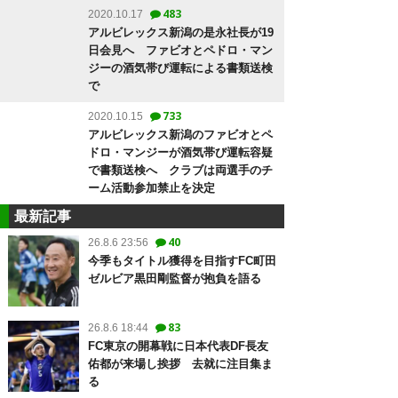
483
2020.10.17
アルビレックス新潟の是永社長が19
日会見へ ファビオとペドロ・マン
ジーの酒気帯び運転による書類送検
で
733
2020.10.15
アルビレックス新潟のファビオとペ
ドロ・マンジーが酒気帯び運転容疑
で書類送検へ クラブは両選手のチ
ーム活動参加禁止を決定
最新記事
40
26.8.6 23:56
今季もタイトル獲得を目指すFC町田
ゼルビア黒田剛監督が抱負を語る
83
26.8.6 18:44
FC東京の開幕戦に日本代表DF長友
佑都が来場し挨拶 去就に注目集ま
る