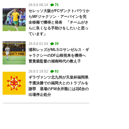
75
26.8.6 08:14
セレッソ大阪がFCザンクトパウリか
らMFジャクソン・アーバインを完
全移籍で獲得と発表 「チームがさ
らに良くなる手助けをしたいと思っ
ています」
39
26.8.6 01:54
浦和レッズがMLSロサンゼルス・ギ
ャラクシーのDF山根視来を獲得へ
曺貴裁監督の湘南時代の教え子
92
26.8.5 19:52
ギラヴァンツ北九州が天皇杯福岡県
予選決勝での福岡大とのトラブルを
謝罪 退場のFW永井龍には2試合の
出場停止処分