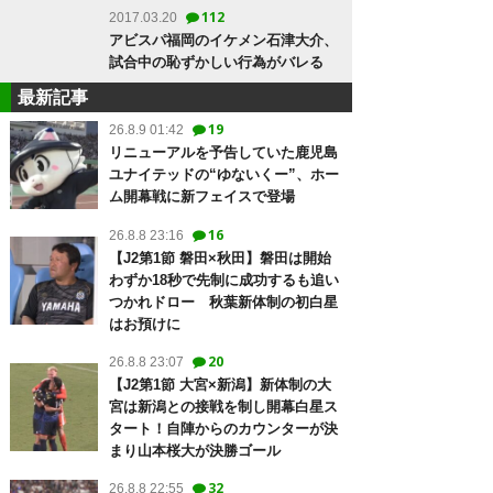
112
2017.03.20
アビスパ福岡のイケメン石津大介、
試合中の恥ずかしい行為がバレる
最新記事
19
26.8.9 01:42
リニューアルを予告していた鹿児島
ユナイテッドの“ゆないくー”、ホー
ム開幕戦に新フェイスで登場
16
26.8.8 23:16
【J2第1節 磐田×秋田】磐田は開始
わずか18秒で先制に成功するも追い
つかれドロー 秋葉新体制の初白星
はお預けに
20
26.8.8 23:07
【J2第1節 大宮×新潟】新体制の大
宮は新潟との接戦を制し開幕白星ス
タート！自陣からのカウンターが決
まり山本桜大が決勝ゴール
32
26.8.8 22:55