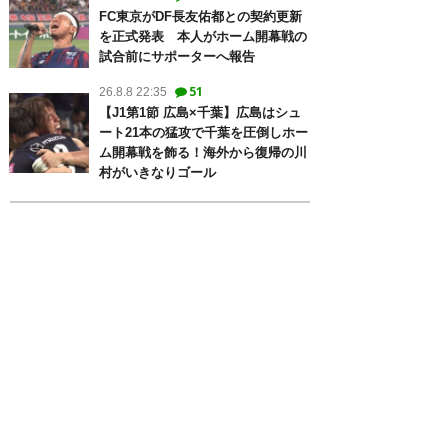
FC東京がDF長友佑都との契約更新
を正式発表 本人がホーム開幕戦の
試合前にサポーターへ報告
51
26.8.8 22:35
【J1第1節 広島×千葉】広島はシュ
ート21本の猛攻で千葉を圧倒しホー
ム開幕戦を飾る！海外から復帰の川
村がいきなりゴール