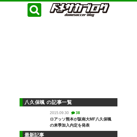
八久保颯 の記事一覧
38
2015.09.30
ロアッソ熊本が阪南大MF八久保颯
の来季加入内定を発表
最新記事