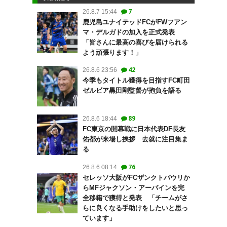
7
26.8.7 15:44
鹿児島ユナイテッドFCがFWフアン
マ・デルガドの加入を正式発表
「皆さんに最高の喜びを届けられる
よう頑張ります！」
42
26.8.6 23:56
今季もタイトル獲得を目指すFC町田
ゼルビア黒田剛監督が抱負を語る
89
26.8.6 18:44
FC東京の開幕戦に日本代表DF長友
佑都が来場し挨拶 去就に注目集ま
る
76
26.8.6 08:14
セレッソ大阪がFCザンクトパウリか
らMFジャクソン・アーバインを完
全移籍で獲得と発表 「チームがさ
らに良くなる手助けをしたいと思っ
ています」