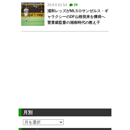
39
26.8.6 01:54
浦和レッズがMLSロサンゼルス・ギ
ャラクシーのDF山根視来を獲得へ
曺貴裁監督の湘南時代の教え子
月別