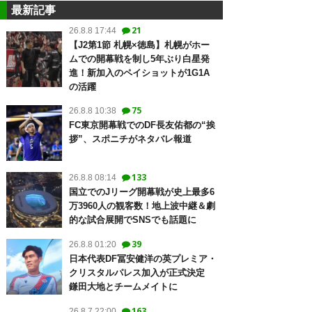
最新記事
21
26.8.8 17:44
【J2第1節 札幌×徳島】札幌がホー
ムでの開幕戦を制し5年ぶり白星発
進！新加入のペイショットが1G1A
の活躍
75
26.8.8 10:38
FC東京開幕戦でのDF長友佑都の“挨
拶”、スポニチがネタバレ報道
133
26.8.8 08:14
国立でのJリーグ開幕戦が史上最多6
万3960人の観客数！地上波中継＆劇
的な試合展開でSNSでも話題に
39
26.8.8 01:20
日本代表DF冨安健洋の英プレミア・
クリスタルパレス加入が正式決定
鎌田大地とチームメイトに
163
26.8.7 22:00