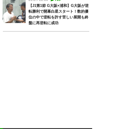
【J1第1節 G大阪×浦和】G大阪が逆
転勝利で開幕白星スタート！数的優
位の中で逆転を許す苦しい展開も終
盤に再逆転に成功