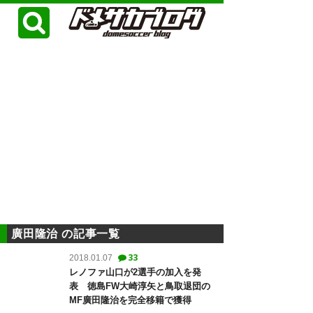
廣田隆治 の記事一覧
33
2018.01.07
レノファ山口が2選手の加入を発
表 徳島FW大崎淳矢と鳥取退団の
MF廣田隆治を完全移籍で獲得