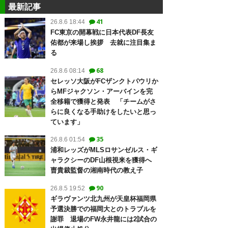
最新記事
41
26.8.6 18:44
FC東京の開幕戦に日本代表DF長友
佑都が来場し挨拶 去就に注目集ま
る
68
26.8.6 08:14
セレッソ大阪がFCザンクトパウリか
らMFジャクソン・アーバインを完
全移籍で獲得と発表 「チームがさ
らに良くなる手助けをしたいと思っ
ています」
35
26.8.6 01:54
浦和レッズがMLSロサンゼルス・ギ
ャラクシーのDF山根視来を獲得へ
曺貴裁監督の湘南時代の教え子
90
26.8.5 19:52
ギラヴァンツ北九州が天皇杯福岡県
予選決勝での福岡大とのトラブルを
謝罪 退場のFW永井龍には2試合の