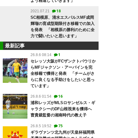
よう精進していきます」
18
2021.07.21
SC相模原、清水エスパルスMF成岡
輝瑠の育成型期限付き移籍での加入
を発表 「相模原の勝利のために全
力で闘いたいと思います」
最新記事
1
26.8.6 08:14
セレッソ大阪がFCザンクトパウリか
らMFジャクソン・アーバインを完
全移籍で獲得と発表 「チームがさ
らに良くなる手助けをしたいと思っ
ています」
16
26.8.6 01:54
浦和レッズがMLSロサンゼルス・ギ
ャラクシーのDF山根視来を獲得へ
曺貴裁監督の湘南時代の教え子
75
26.8.5 19:52
ギラヴァンツ北九州が天皇杯福岡県