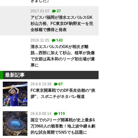
きました」
37
2017.01.07
アビスパ福岡が清水エスパルスGK
杉山力裕、FC東京DF駒野友一を完
全移籍で獲得と発表
143
2016.11.05
清水エスパルスのGKが相次ぎ離
脱…西部に加えて杉山、植草が負傷
で次節は高木和のリーグ初出場が濃
厚に
最新記事
67
26.8.8 10:38
FC東京開幕戦でのDF長友佑都の“挨
拶”、スポニチがネタバレ報道
119
26.8.8 08:14
国立でのJリーグ開幕戦が史上最多6
万3960人の観客数！地上波中継＆劇
的な試合展開でSNSでも話題に