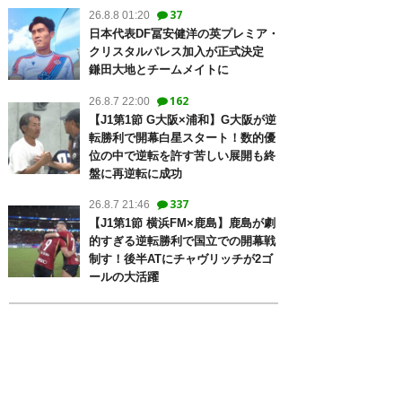
37
26.8.8 01:20
日本代表DF冨安健洋の英プレミア・
クリスタルパレス加入が正式決定
鎌田大地とチームメイトに
162
26.8.7 22:00
【J1第1節 G大阪×浦和】G大阪が逆
転勝利で開幕白星スタート！数的優
位の中で逆転を許す苦しい展開も終
盤に再逆転に成功
337
26.8.7 21:46
【J1第1節 横浜FM×鹿島】鹿島が劇
的すぎる逆転勝利で国立での開幕戦
制す！後半ATにチャヴリッチが2ゴ
ールの大活躍