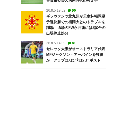
曺貴裁監督の湘南時代の教え子
90
26.8.5 19:52
ギラヴァンツ北九州が天皇杯福岡県
予選決勝での福岡大とのトラブルを
謝罪 退場のFW永井龍には2試合の
出場停止処分
81
26.8.5 14:39
セレッソ大阪がオーストラリア代表
MFジャクソン・アーバインを獲得
か クラブはXに“匂わせ”ポスト