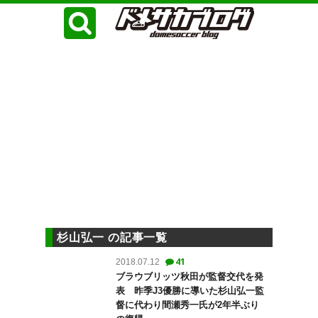
杉山弘一 の記事一覧
41
2018.07.12
ブラウブリッツ秋田が監督交代を発
表 昨季J3優勝に導いた杉山弘一監
督に代わり間瀬秀一氏が2年半ぶり