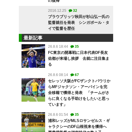
の復帰
32
2016.12.25
ブラウブリッツ秋田が杉山弘一氏の
監督就任を発表 シンガポール・タ
イで監督を歴任
最新記事
35
26.8.6 18:44
FC東京の開幕戦に日本代表DF長友
佑都が来場し挨拶 去就に注目集ま
る
67
26.8.6 08:14
セレッソ大阪がFCザンクトパウリか
らMFジャクソン・アーバインを完
全移籍で獲得と発表 「チームがさ
らに良くなる手助けをしたいと思っ
ています」
35
26.8.6 01:54
浦和レッズがMLSロサンゼルス・ギ
ャラクシーのDF山根視来を獲得へ