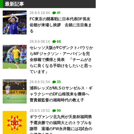
最新記事
41
26.8.6 18:44
FC東京の開幕戦に日本代表DF長友
佑都が来場し挨拶 去就に注目集ま
る
68
26.8.6 08:14
セレッソ大阪がFCザンクトパウリか
らMFジャクソン・アーバインを完
全移籍で獲得と発表 「チームがさ
らに良くなる手助けをしたいと思っ
ています」
35
26.8.6 01:54
浦和レッズがMLSロサンゼルス・ギ
ャラクシーのDF山根視来を獲得へ
曺貴裁監督の湘南時代の教え子
90
26.8.5 19:52
ギラヴァンツ北九州が天皇杯福岡県
予選決勝での福岡大とのトラブルを
謝罪 退場のFW永井龍には2試合の