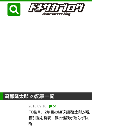
苅部隆太郎 の記事一覧
51
2016.09.16
FC岐阜、2年目のMF苅部隆太郎が現
役引退を発表 膝の怪我が治らず決
断