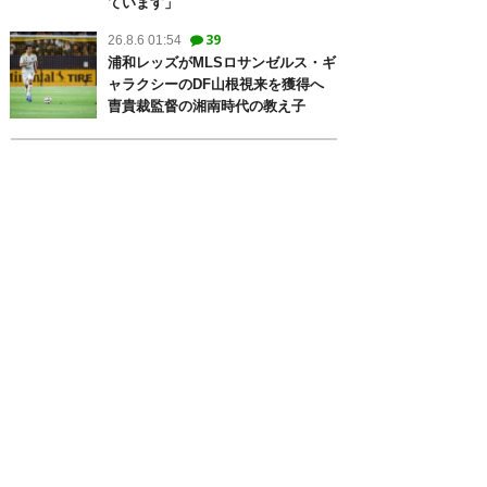
ています」
39
26.8.6 01:54
浦和レッズがMLSロサンゼルス・ギ
ャラクシーのDF山根視来を獲得へ
曺貴裁監督の湘南時代の教え子