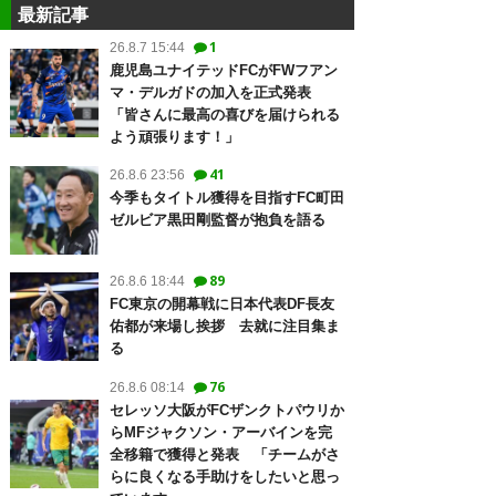
最新記事
1
26.8.7 15:44
鹿児島ユナイテッドFCがFWフアン
マ・デルガドの加入を正式発表
「皆さんに最高の喜びを届けられる
よう頑張ります！」
41
26.8.6 23:56
今季もタイトル獲得を目指すFC町田
ゼルビア黒田剛監督が抱負を語る
89
26.8.6 18:44
FC東京の開幕戦に日本代表DF長友
佑都が来場し挨拶 去就に注目集ま
る
76
26.8.6 08:14
セレッソ大阪がFCザンクトパウリか
らMFジャクソン・アーバインを完
全移籍で獲得と発表 「チームがさ
らに良くなる手助けをしたいと思っ