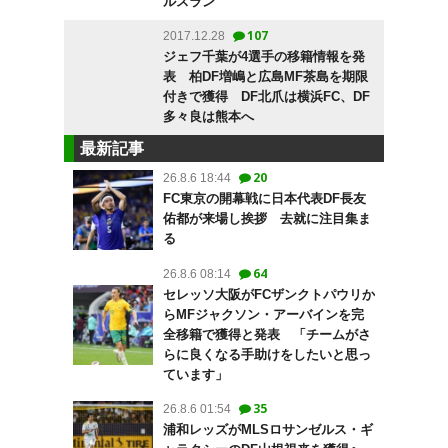
ルスラン
107
2017.12.28
ジェフ千葉が4選手の移籍情報を発
表 柏DF増嶋と広島MF茶島を期限
付きで獲得 DF北爪は横浜FC、DF
多々良は熊本へ
最新記事
20
26.8.6 18:44
FC東京の開幕戦に日本代表DF長友
佑都が来場し挨拶 去就に注目集ま
る
64
26.8.6 08:14
セレッソ大阪がFCザンクトパウリか
らMFジャクソン・アーバインを完
全移籍で獲得と発表 「チームがさ
らに良くなる手助けをしたいと思っ
ています」
35
26.8.6 01:54
浦和レッズがMLSロサンゼルス・ギ