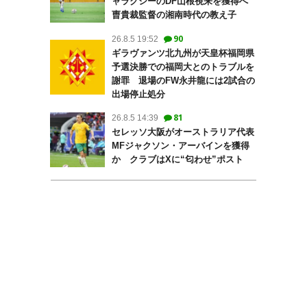
ャラクシーのDF山根視来を獲得へ
曺貴裁監督の湘南時代の教え子
90
26.8.5 19:52
ギラヴァンツ北九州が天皇杯福岡県
予選決勝での福岡大とのトラブルを
謝罪 退場のFW永井龍には2試合の
出場停止処分
81
26.8.5 14:39
セレッソ大阪がオーストラリア代表
MFジャクソン・アーバインを獲得
か クラブはXに“匂わせ”ポスト